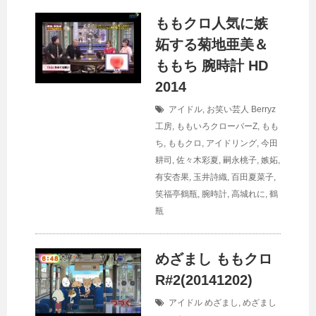
ももクロ人気に嫉
妬する菊地亜美＆
ももち 腕時計 HD
2014
アイドル
,
お笑い芸人
Berryz
工房
,
ももいろクローバーZ
,
もも
ち
,
ももクロ
,
アイドリング
,
今田
耕司
,
佐々木彩夏
,
嗣永桃子
,
嫉妬
,
有安杏果
,
玉井詩織
,
百田夏菜子
,
笑福亭鶴瓶
,
腕時計
,
高城れに
,
鶴
瓶
めざまし ももクロ
R#2(20141202)
アイドル
めざまし
,
めざまし