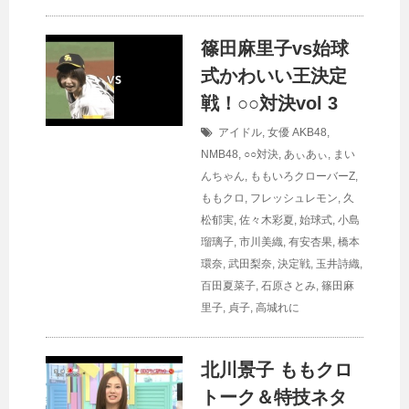
篠田麻里子vs始球
式かわいい王決定
戦！○○対決vol 3
アイドル
,
女優
AKB48
,
NMB48
,
○○対決
,
あぃあぃ
,
まい
んちゃん
,
ももいろクローバーZ
,
ももクロ
,
フレッシュレモン
,
久
松郁実
,
佐々木彩夏
,
始球式
,
小島
瑠璃子
,
市川美織
,
有安杏果
,
橋本
環奈
,
武田梨奈
,
決定戦
,
玉井詩織
,
百田夏菜子
,
石原さとみ
,
篠田麻
里子
,
貞子
,
高城れに
北川景子 ももクロ
トーク＆特技ネタ