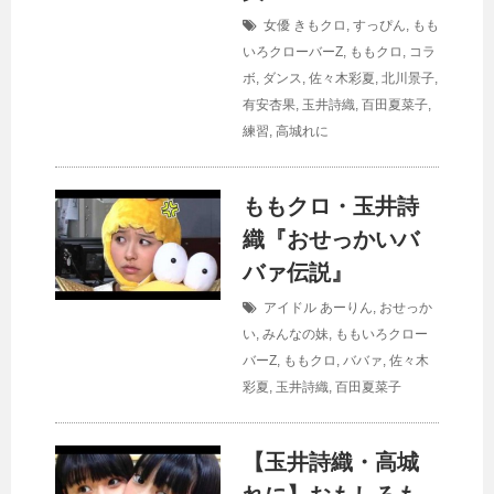
女優
きもクロ
,
すっぴん
,
もも
いろクローバーZ
,
ももクロ
,
コラ
ボ
,
ダンス
,
佐々木彩夏
,
北川景子
,
有安杏果
,
玉井詩織
,
百田夏菜子
,
練習
,
高城れに
ももクロ・玉井詩
織『おせっかいバ
バァ伝説』
アイドル
あーりん
,
おせっか
い
,
みんなの妹
,
ももいろクロー
バーZ
,
ももクロ
,
ババァ
,
佐々木
彩夏
,
玉井詩織
,
百田夏菜子
【玉井詩織・高城