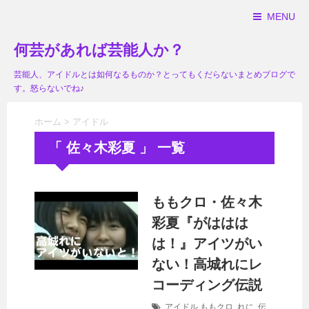
MENU
何芸があれば芸能人か？
芸能人、アイドルとは如何なるものか？とってもくだらないまとめブログで
す。怒らないでね♪
ホーム
>
アイドル
「 佐々木彩夏 」 一覧
ももクロ・佐々木
彩夏『がははは
は！』アイツがい
ない！高城れにレ
コーディング伝説
アイドル
ももクロ
,
れに
,
伝