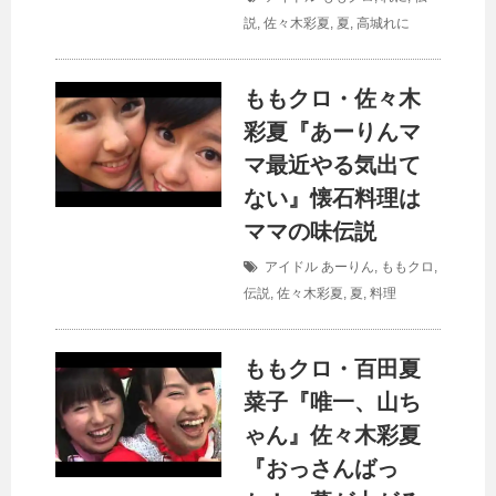
説
,
佐々木彩夏
,
夏
,
高城れに
ももクロ・佐々木
彩夏『あーりんマ
マ最近やる気出て
ない』懐石料理は
ママの味伝説
アイドル
あーりん
,
ももクロ
,
伝説
,
佐々木彩夏
,
夏
,
料理
ももクロ・百田夏
菜子『唯一、山ち
ゃん』佐々木彩夏
『おっさんばっ