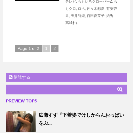
テレビ
,
ももいろクローバーZ
,
も
もクロ
,
ロペ
,
佐々木彩夏
,
有安杏
果
,
玉井詩織
,
百田夏菜子
,
紙兎
,
高城れに
Page 1 of 2
1
2
購読する
PREVIEW TOP5
広瀬すず『下着姿でけしからんおっぱい
をぶ...