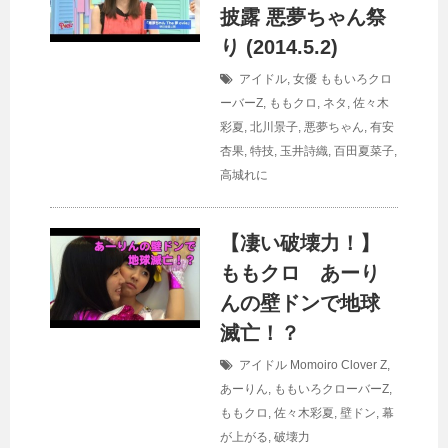
披露 悪夢ちゃん祭
り (2014.5.2)
アイドル
,
女優
ももいろクロ
ーバーZ
,
ももクロ
,
ネタ
,
佐々木
彩夏
,
北川景子
,
悪夢ちゃん
,
有安
杏果
,
特技
,
玉井詩織
,
百田夏菜子
,
高城れに
【凄い破壊力！】
ももクロ あーり
んの壁ドンで地球
滅亡！？
アイドル
Momoiro Clover Z
,
あーりん
,
ももいろクローバーZ
,
ももクロ
,
佐々木彩夏
,
壁ドン
,
幕
が上がる
,
破壊力