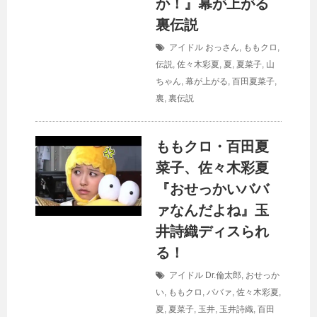
か！』幕が上がる
裏伝説
アイドル
おっさん
,
ももクロ
,
伝説
,
佐々木彩夏
,
夏
,
夏菜子
,
山
ちゃん
,
幕が上がる
,
百田夏菜子
,
裏
,
裏伝説
ももクロ・百田夏
菜子、佐々木彩夏
『おせっかいババ
ァなんだよね』玉
井詩織ディスられ
る！
アイドル
Dr.倫太郎
,
おせっか
い
,
ももクロ
,
ババァ
,
佐々木彩夏
,
夏
,
夏菜子
,
玉井
,
玉井詩織
,
百田