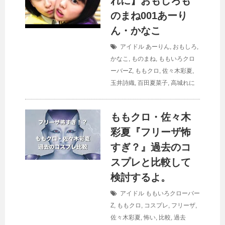
れに】おもしろも
のまね001あーり
ん・かなこ
アイドル
あーりん
,
おもしろ
,
かなこ
,
ものまね
,
ももいろクロ
ーバーZ
,
ももクロ
,
佐々木彩夏
,
玉井詩織
,
百田夏菜子
,
高城れに
ももクロ・佐々木
彩夏『フリーザ怖
すぎ？』過去のコ
スプレと比較して
検討するよ。
アイドル
ももいろクローバー
Z
,
ももクロ
,
コスプレ
,
フリーザ
,
佐々木彩夏
,
怖い
,
比較
,
過去