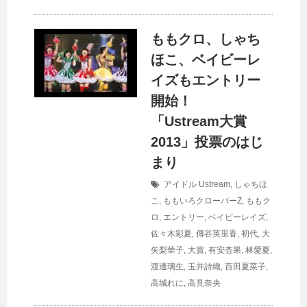
ももクロ、しゃち
ほこ、ベイビーレ
イズもエントリー
開始！
「Ustream大賞
2013」投票のはじ
まり
アイドル
Ustream
,
しゃちほ
こ
,
ももいろクローバーZ
,
ももク
ロ
,
エントリー
,
ベイビーレイズ
,
佐々木彩夏
,
傳谷英里香
,
初代
,
大
矢梨華子
,
大賞
,
有安杏果
,
林愛夏
,
渡邊璃生
,
玉井詩織
,
百田夏菜子
,
高城れに
,
高見奈央