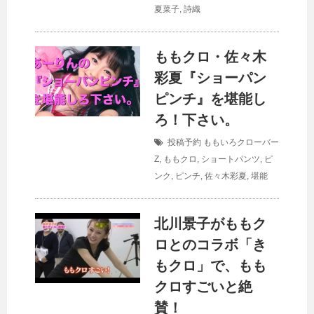
夏菜子
,
詩織
ももクロ・佐々木
彩夏『ショーパン
ピンチ』を堪能し
ろ！下さい。
投稿予約
ももいろクローバー
Z
,
ももクロ
,
ショートパンツ
,
ピ
ンク
,
ピンチ
,
佐々木彩夏
,
堪能
北川景子がももク
ロとのコラボ「き
もクロ」で、もも
クロすごいと絶
賛！