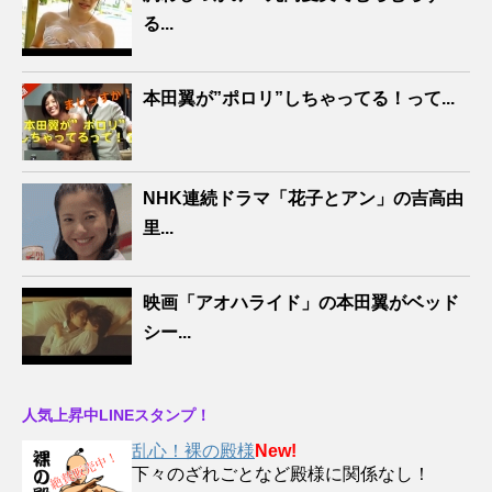
る...
本田翼が”ポロリ”しちゃってる！って...
NHK連続ドラマ「花子とアン」の吉高由
里...
映画「アオハライド」の本田翼がベッド
シー...
人気上昇中LINEスタンプ！
乱心！裸の殿様
New!
下々のざれごとなど殿様に関係なし！