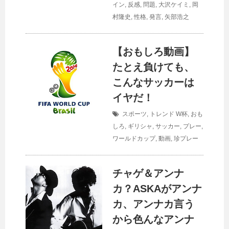
イン
,
反感
,
問題
,
大沢ケイミ
,
岡
村隆史
,
性格
,
発言
,
矢部浩之
【おもしろ動画】
たとえ負けても、
こんなサッカーは
イヤだ！
スポーツ
,
トレンド
W杯
,
おも
しろ
,
ギリシャ
,
サッカー
,
プレー
,
ワールドカップ
,
動画
,
珍プレー
チャゲ＆アンナ
カ？ASKAがアンナ
カ、アンナカ言う
から色んなアンナ