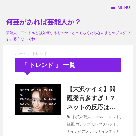
MENU
何芸があれば芸能人か？
芸能人、アイドルとは如何なるものか？とってもくだらないまとめブログで
す。怒らないでね♪
ホーム
>
トレンド
「 トレンド 」 一覧
【大沢ケイミ】問
題発言多すぎ！？
ネットの反応は…
お笑い芸人
,
モデル
,
トレンド
,
話題
,
ゴシップ
セレブタレント
,
ナイナイアンサー
,
ナインティナ