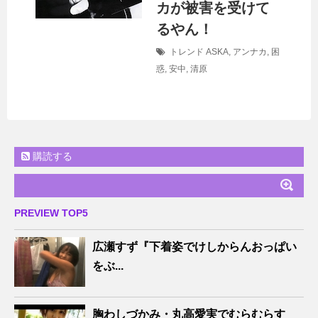
カが被害を受けて
るやん！
トレンド
ASKA
,
アンナカ
,
困
惑
,
安中
,
清原
購読する
PREVIEW TOP5
広瀬すず『下着姿でけしからんおっぱい
をぶ...
胸わしづかみ・丸高愛実でむらむらす