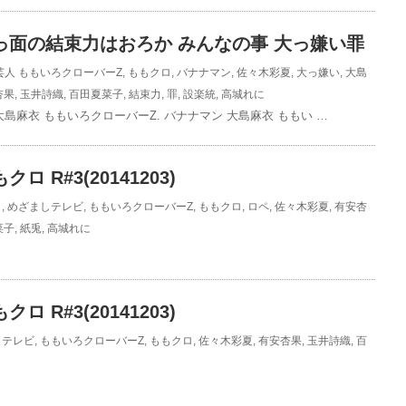
っ面の結束力はおろか みんなの事 大っ嫌い罪
芸人
ももいろクローバーZ
,
ももクロ
,
バナナマン
,
佐々木彩夏
,
大っ嫌い
,
大島
杏果
,
玉井詩織
,
百田夏菜子
,
結束力
,
罪
,
設楽統
,
高城れに
島麻衣 ももいろクローバーZ. バナナマン 大島麻衣 ももい …
ロ R#3(20141203)
し
,
めざましテレビ
,
ももいろクローバーZ
,
ももクロ
,
ロペ
,
佐々木彩夏
,
有安杏
菜子
,
紙兎
,
高城れに
ロ R#3(20141203)
しテレビ
,
ももいろクローバーZ
,
ももクロ
,
佐々木彩夏
,
有安杏果
,
玉井詩織
,
百