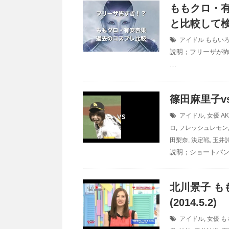
ももクロ・有
と比較して
アイドル
ももいろ
説明；フリーザが
…
篠田麻里子v
アイドル
,
女優
AK
ロ
,
フレッシュレモン
田梨奈
,
決定戦
,
玉井
説明；ショートパン
北川景子 も
(2014.5.2)
アイドル
,
女優
も