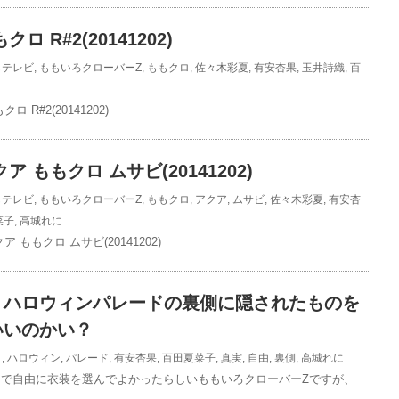
ロ R#2(20141202)
しテレビ
,
ももいろクローバーZ
,
ももクロ
,
佐々木彩夏
,
有安杏果
,
玉井詩織
,
百
 R#2(20141202)
ア ももクロ ムサビ(20141202)
しテレビ
,
ももいろクローバーZ
,
ももクロ
,
アクア
,
ムサビ
,
佐々木彩夏
,
有安杏
菜子
,
高城れに
 ももクロ ムサビ(20141202)
】ハロウィンパレードの裏側に隠されたものを
いいのかい？
ロ
,
ハロウィン
,
パレード
,
有安杏果
,
百田夏菜子
,
真実
,
自由
,
裏側
,
高城れに
で自由に衣装を選んでよかったらしいももいろクローバーZですが、