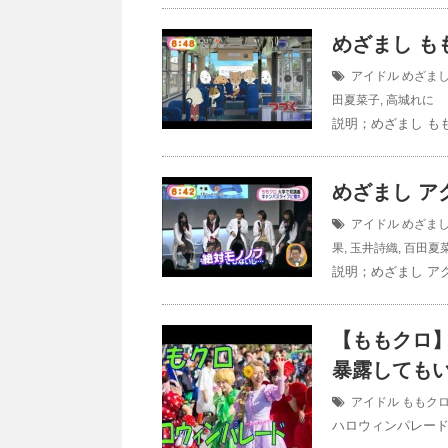
めざまし ももク
アイドル
めざま
田夏菜子
,
高城れに
説明；めざまし ももクロ
めざまし アク
アイドル
めざま
果
,
玉井詩織
,
百田夏
説明；めざまし アクア
【ももクロ
暴露しても
アイドル
ももク
ハロウィンパレード