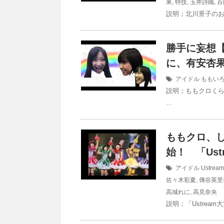
果
,
特技
,
玉井詩織
,
百
説明；北川景子のお
勝手に妄想
に、有安杏
アイドル
ももいろ
説明；ももクロく
…
ももクロ、
始！ 「Ust
アイドル
Ustream
佐々木彩夏
,
傳谷英里
高城れに
,
高見奈央
説明；「Ustre