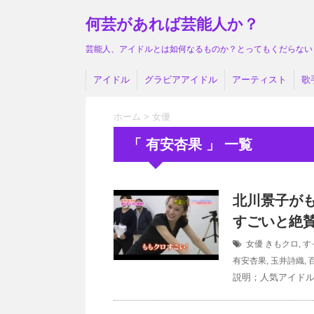
何芸があれば芸能人か？
芸能人、アイドルとは如何なるものか？とってもくだらない
アイドル
グラビアアイドル
アーティスト
歌
ホーム
>
女優
「 有安杏果 」 一覧
北川景子が
すごいと絶
女優
きもクロ
,
す
有安杏果
,
玉井詩織
,
説明；人気アイドル