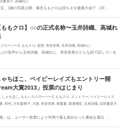
田夏菜子
,
高城れに
宝、2歳の写真公開、毒舌ももクロは持ちネタ披露大会!? （20 …
【ももクロ】○○の正式名称〜玉井詩織、高城れ
果
クローバーZ
,
ももクロ
,
妄想
,
有安杏果
,
玉井詩織
,
高城れに
らぶの音声から玉井詩織、高城れに、有安杏果がどんな顔で話している
しゃちほこ、ベイビーレイズもエントリー開
ream大賞2013」投票のはじまり
,
しゃちほこ
,
ももいろクローバーZ
,
ももクロ
,
エントリー
,
ベイビーレイズ
,
香
,
初代
,
大矢梨華子
,
大賞
,
有安杏果
,
林愛夏
,
渡邊璃生
,
玉井詩織
,
百田夏菜子
,
am大賞」は、ユーザー投票により年間で最も面白かった番組を選出 …