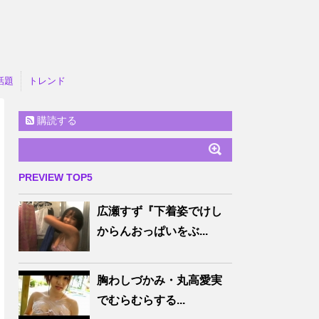
話題
トレンド
購読する
PREVIEW TOP5
広瀬すず『下着姿でけし
からんおっぱいをぶ...
胸わしづかみ・丸高愛実
でむらむらする...