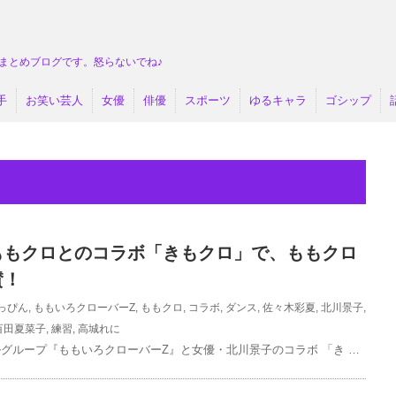
まとめブログです。怒らないでね♪
手
お笑い芸人
女優
俳優
スポーツ
ゆるキャラ
ゴシップ
ももクロとのコラボ「きもクロ」で、ももクロ
賛！
っぴん
,
ももいろクローバーZ
,
ももクロ
,
コラボ
,
ダンス
,
佐々木彩夏
,
北川景子
,
百田夏菜子
,
練習
,
高城れに
グループ『ももいろクローバーZ』と女優・北川景子のコラボ 「き …