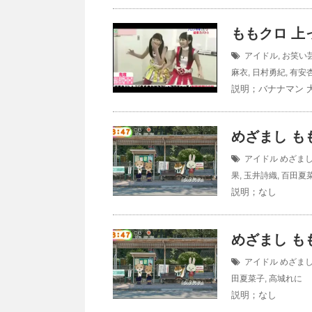
ももクロ 上
アイドル
,
お笑い
麻衣
,
日村勇紀
,
有安
説明；バナナマン 大
めざまし ももク
アイドル
めざま
果
,
玉井詩織
,
百田夏
説明；なし
めざまし ももク
アイドル
めざま
田夏菜子
,
高城れに
説明；なし