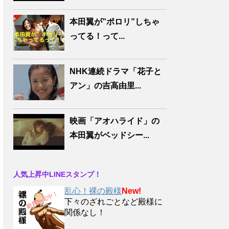
本田翼が”ポロリ”しちゃ
ってる！って...
NHK連続ドラマ「花子と
アン」の吉高由里...
映画「アオハライド」の
本田翼がベッドシー...
人気上昇中LINEスタンプ！
乱心！裸の殿様
New!
下々のざれごとなど殿様に
関係なし！