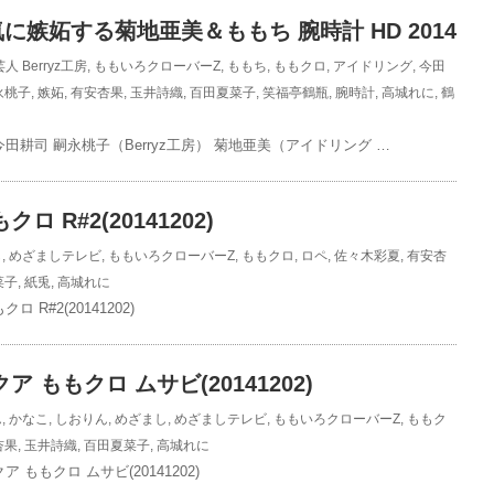
に嫉妬する菊地亜美＆ももち 腕時計 HD 2014
芸人
Berryz工房
,
ももいろクローバーZ
,
ももち
,
ももクロ
,
アイドリング
,
今田
永桃子
,
嫉妬
,
有安杏果
,
玉井詩織
,
百田夏菜子
,
笑福亭鶴瓶
,
腕時計
,
高城れに
,
鶴
田耕司 嗣永桃子（Berryz工房） 菊地亜美（アイドリング …
ロ R#2(20141202)
し
,
めざましテレビ
,
ももいろクローバーZ
,
ももクロ
,
ロペ
,
佐々木彩夏
,
有安杏
菜子
,
紙兎
,
高城れに
 R#2(20141202)
ア ももクロ ムサビ(20141202)
ん
,
かなこ
,
しおりん
,
めざまし
,
めざましテレビ
,
ももいろクローバーZ
,
ももク
杏果
,
玉井詩織
,
百田夏菜子
,
高城れに
 ももクロ ムサビ(20141202)