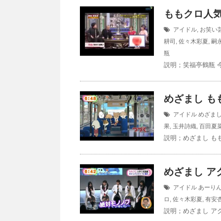
ももクロ人気
アイドル
,
お笑い
耕司
,
佐々木彩夏
,
嗣
瓶
説明；笑福亭鶴瓶 今
めざまし ももク
アイドル
めざま
果
,
玉井詩織
,
百田夏
説明；めざまし ももクロ
めざまし アク
アイドル
あーり
ロ
,
佐々木彩夏
,
有安
説明；めざまし アクア