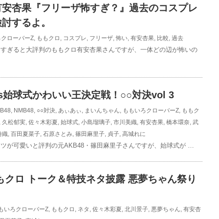
安杏果『フリーザ怖すぎ？』過去のコスプレ
検討するよ。
クローバーZ
,
ももクロ
,
コスプレ
,
フリーザ
,
怖い
,
有安杏果
,
比較
,
過去
怖すぎると大評判のももクロ有安杏果さんですが、一体どの辺が怖いの
s始球式かわいい王決定戦！○○対決vol 3
B48
,
NMB48
,
○○対決
,
あぃあぃ
,
まいんちゃん
,
ももいろクローバーZ
,
ももク
,
久松郁実
,
佐々木彩夏
,
始球式
,
小島瑠璃子
,
市川美織
,
有安杏果
,
橋本環奈
,
武
詩織
,
百田夏菜子
,
石原さとみ
,
篠田麻里子
,
貞子
,
高城れに
ツが可愛いと評判の元AKB48・篠田麻里子さんですが、始球式が …
もクロ トーク＆特技ネタ披露 悪夢ちゃん祭り
もいろクローバーZ
,
ももクロ
,
ネタ
,
佐々木彩夏
,
北川景子
,
悪夢ちゃん
,
有安杏