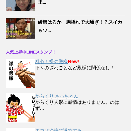
里...
綾瀬はるか 胸揺れで大騒ぎ！？スイカ
もウ...
人気上昇中LINEスタンプ！
乱心！裸の殿様
New!
下々のざれごとなど殿様に関係なし！
からくり さっちゃん
からくり人形に感情はありません。のは
ず…
ネコは冷静に返答する。