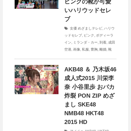
ピンクの靴が可愛
いハリウッドセレ
ブ
女優
めざましテレビ
,
ハリウ
ッドセレブ
,
ピンク
,
ボディーラ
イン
,
ミランダ・カー
,
到着
,
成田
空港
,
画像
,
私服
,
豊胸
,
離婚
,
靴
AKB48 ＆ 乃木坂46
成人式2015 川栄李
奈 小谷里歩 おバカ
炸裂 PON ZIP めざ
まし SKE48
NMB48 HKT48
2015 HD