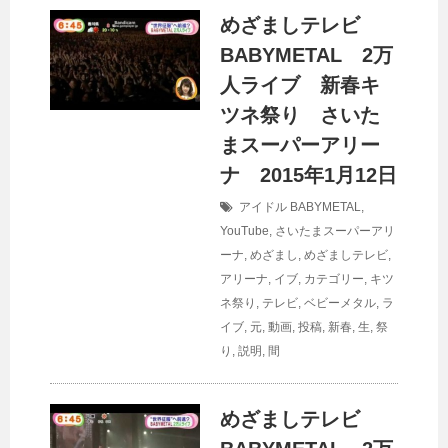
めざましテレビ
BABYMETAL 2万
人ライブ 新春キ
ツネ祭り さいた
まスーパーアリー
ナ 2015年1月12日
アイドル
BABYMETAL
,
YouTube
,
さいたまスーパーアリ
ーナ
,
めざまし
,
めざましテレビ
,
アリーナ
,
イブ
,
カテゴリー
,
キツ
ネ祭り
,
テレビ
,
ベビーメタル
,
ラ
イブ
,
元
,
動画
,
投稿
,
新春
,
生
,
祭
り
,
説明
,
間
めざましテレビ