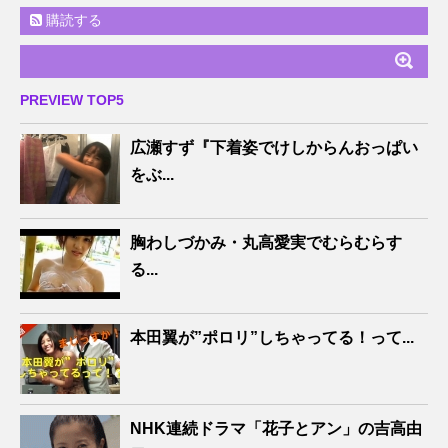
購読する
PREVIEW TOP5
広瀬すず『下着姿でけしからんおっぱい
をぶ...
胸わしづかみ・丸高愛実でむらむらす
る...
本田翼が”ポロリ”しちゃってる！って...
NHK連続ドラマ「花子とアン」の吉高由