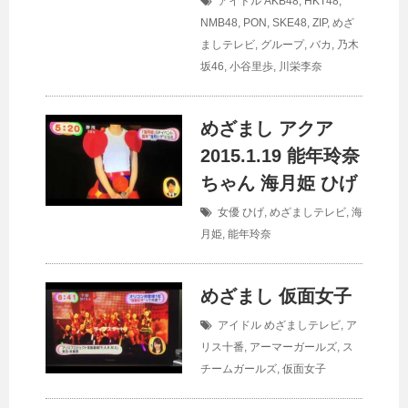
アイドル
AKB48
,
HKT48
,
NMB48
,
PON
,
SKE48
,
ZIP
,
めざ
ましテレビ
,
グループ
,
バカ
,
乃木
坂46
,
小谷里歩
,
川栄李奈
めざまし アクア
2015.1.19 能年玲奈
ちゃん 海月姫 ひげ
女優
ひげ
,
めざましテレビ
,
海
月姫
,
能年玲奈
めざまし 仮面女子
アイドル
めざましテレビ
,
ア
リス十番
,
アーマーガールズ
,
ス
チームガールズ
,
仮面女子