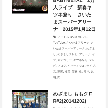
BABYMETAL 2万
人ライブ 新春キ
ツネ祭り さいた
まスーパーアリー
ナ 2015年1月12日
アイドル
BABYMETAL
,
YouTube
,
さいたまアリーナ
,
さ
いたまスーパーアリーナ
,
めざま
し
,
めざましテレビ
,
アリーナ
,
イ
ブ
,
カテゴリー
,
キツネ祭り
,
テレ
ビ
,
ブログ
,
ベビーメタル
,
ライブ
,
元
,
動画
,
投稿
,
新春
,
生
,
祭り
,
説
明
,
間
めざまし ももクロ
R#2(20141202)