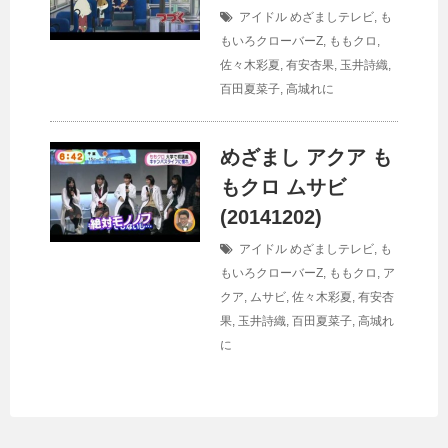
アイドル
めざましテレビ
,
も
もいろクローバーZ
,
ももクロ
,
佐々木彩夏
,
有安杏果
,
玉井詩織
,
百田夏菜子
,
高城れに
めざまし アクア も
もクロ ムサビ
(20141202)
アイドル
めざましテレビ
,
も
もいろクローバーZ
,
ももクロ
,
ア
クア
,
ムサビ
,
佐々木彩夏
,
有安杏
果
,
玉井詩織
,
百田夏菜子
,
高城れ
に