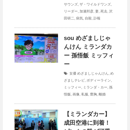
サウンズ
,
ザ・ワイルドワンズ
,
リーダー
,
加瀬邦彦
,
妻
,
死去
,
沢
田研二
,
病気
,
自殺
,
訃報
sou めざましじゃ
んけん ミランダカ
ー 孫悟飯 ミッフィ
ー
女優
めざましじゃんけん
,
め
ざましテレビ
,
ボディーライン
,
ミッフィー
,
ミランダ・カー
,
孫
悟飯
,
画像
,
私服
,
豊胸
,
離婚
【ミランダカー】
成田空港に到着！