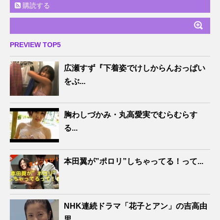
購読する
PREVIEW TOP5
広瀬すず『下着姿でけしからんおっぱい
をぶ...
胸わしづかみ・丸高愛実でむらむらす
る...
本田翼が”ポロリ”しちゃってる！って...
NHK連続ドラマ「花子とアン」の吉高由
里...