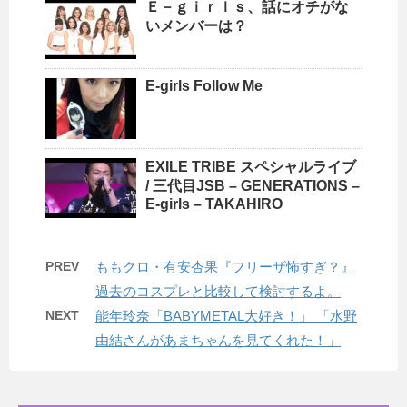
Ｅ－ｇｉｒｌｓ、話にオチがな
いメンバーは？
E-girls Follow Me
EXILE TRIBE スペシャルライブ
/ 三代目JSB – GENERATIONS –
E-girls – TAKAHIRO
PREV
ももクロ・有安杏果『フリーザ怖すぎ？』
過去のコスプレと比較して検討するよ。
NEXT
能年玲奈「BABYMETAL大好き！」 「水野
由結さんがあまちゃんを見てくれた！」