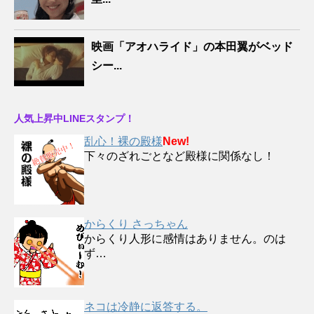
映画「アオハライド」の本田翼がベッド
シー...
人気上昇中LINEスタンプ！
乱心！裸の殿様
New!
下々のざれごとなど殿様に関係なし！
からくり さっちゃん
からくり人形に感情はありません。のは
ず…
ネコは冷静に返答する。