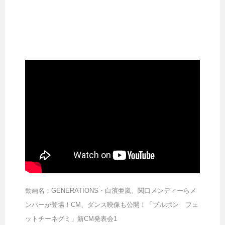
動画名；GENERATIONS・白濱亜嵐、関口メンディーらメ
ンバーが登場！CM、ダンス映像も公開！「ブルボン フェ
ットチーネグミ」新CM発表会1