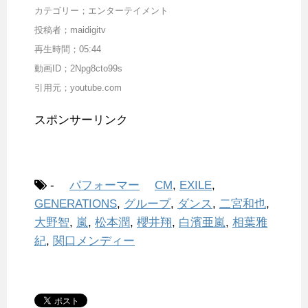
カテゴリー；エンターテイメント
投稿者；maidigitv
再生時間；05:44
動画ID；2Npg8cto99s
引用元；youtube.com
スポンサーリンク
-
パフォーマー
CM
,
EXILE
,
GENERATIONS
,
グループ
,
ダンス
,
二宮和也
,
大野智
,
嵐
,
松本潤
,
櫻井翔
,
白濱亜嵐
,
相葉雅
紀
,
関口メンディー