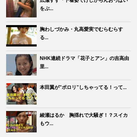
広瀬すず『下着姿でけしからんおっぱい
をぶ...
胸わしづかみ・丸高愛実でむらむらす
る...
NHK連続ドラマ「花子とアン」の吉高由
里...
本田翼が”ポロリ”しちゃってる！って...
綾瀬はるか 胸揺れで大騒ぎ！？スイカ
もウ...