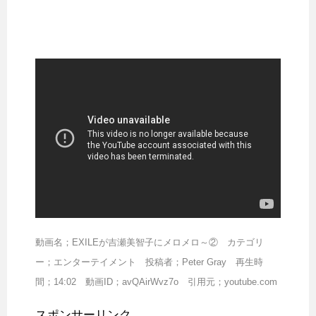
動画名；EXILEが吉瀬美智子にメロメロ～② カテゴリ
ー；エンターテイメント 投稿者；Peter Gray 再生時
間；14:02 動画ID；avQAirWvz7o 引用元；youtube.com
スポンサーリンク