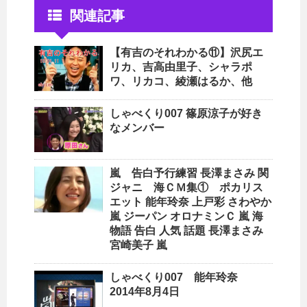
関連記事
【有吉のそれわかる⑪】沢尻エ
リカ、吉高由里子、シャラポ
ワ、リカコ、綾瀬はるか、他
しゃべくり007 篠原涼子が好き
なメンバー
嵐 告白予行練習 長澤まさみ 関
ジャニ 海ＣＭ集① ポカリス
エット 能年玲奈 上戸彩 さわやか
嵐 ジーパン オロナミンＣ 嵐 海
物語 告白 人気 話題 長澤まさみ
宮崎美子 嵐
しゃべくり007 能年玲奈
2014年8月4日