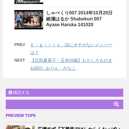
しゃべくり007 2014年10月20日
綾瀬はるか Shabekuri 007
Ayase Haruka 141020
PREV
Ｅ－ｇｉｒｌｓ、話にオチがないメンバー
は？
NEXT
【百田夏菜子・玉井詩織】おもしろものま
ね002しおりん・かなこ
購読する
PREVIEW TOP5