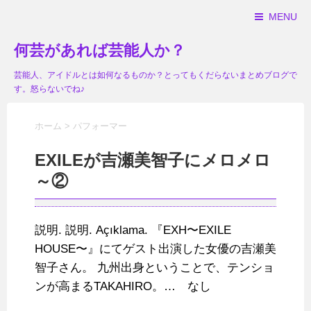
MENU
何芸があれば芸能人か？
芸能人、アイドルとは如何なるものか？とってもくだらないまとめブログで
す。怒らないでね♪
ホーム
>
パフォーマー
EXILEが吉瀬美智子にメロメロ
～②
説明. 説明. Açıklama. 『EXH〜EXILE
HOUSE〜』にてゲスト出演した女優の吉瀬美
智子さん。 九州出身ということで、テンショ
ンが高まるTAKAHIRO。… なし