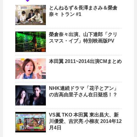
とんねるず＆長澤まさみ＆榮倉
奈々 トラン #1
榮倉奈々出演、山下達郎「クリ
スマス・イブ」特別映画版PV
本田翼 2011~2014出演CMまとめ
NHK連続ドラマ「花子とアン」
の吉高由里子さん在日疑惑！？
VS嵐 TKO 本田翼 東出昌大、新
川優愛、吉沢亮 小柳友 2014年12
月4日