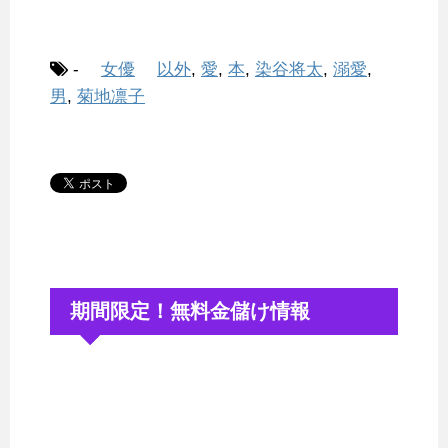
-
女優
以外
,
愛
,
本
,
染谷将太
,
溺愛
,
男
,
菊地凛子
期間限定！無料金儲け情報