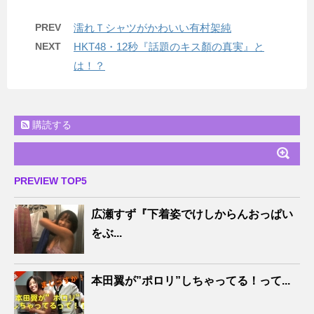
PREV
濡れＴシャツがかわいい有村架純
NEXT
HKT48・12秒『話題のキス顏の真実』と
は！？
購読する
PREVIEW TOP5
広瀬すず『下着姿でけしからんおっぱい
をぶ...
本田翼が”ポロリ”しちゃってる！って...