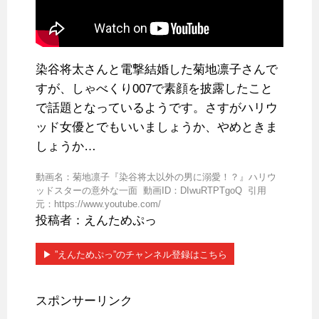
染谷将太さんと電撃結婚した菊地凛子さんで
すが、しゃべくり007で素顔を披露したこと
で話題となっているようです。さすがハリウ
ッド女優とでもいいましょうか、やめときま
しょうか…
動画名：菊地凛子『染谷将太以外の男に溺愛！？』ハリウ
ッドスターの意外な一面 動画ID：DIwuRTPTgoQ 引用
元：https://www.youtube.com/
投稿者：えんためぷっ
▶︎ ”えんためぷっ”のチャンネル登録はこちら
スポンサーリンク