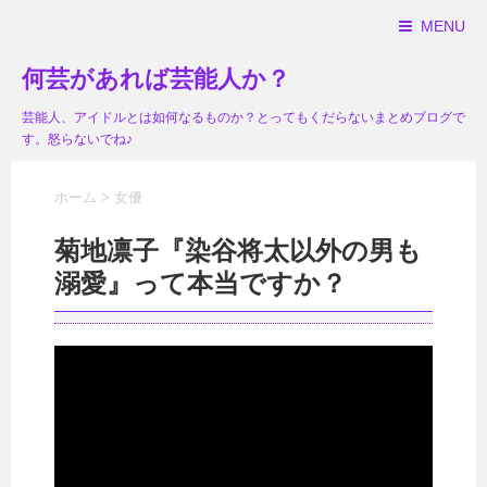
MENU
何芸があれば芸能人か？
芸能人、アイドルとは如何なるものか？とってもくだらないまとめブログで
す。怒らないでね♪
ホーム
>
女優
菊地凛子『染谷将太以外の男も
溺愛』って本当ですか？