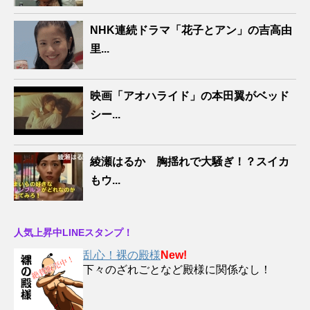
NHK連続ドラマ「花子とアン」の吉高由
里...
映画「アオハライド」の本田翼がベッド
シー...
綾瀬はるか 胸揺れで大騒ぎ！？スイカ
もウ...
人気上昇中LINEスタンプ！
乱心！裸の殿様
New!
下々のざれごとなど殿様に関係なし！