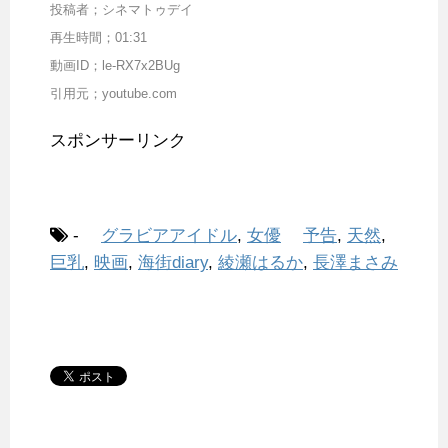
投稿者；シネマトゥデイ
再生時間；01:31
動画ID；le-RX7x2BUg
引用元；youtube.com
スポンサーリンク
-
グラビアアイドル
,
女優
予告
,
天然
,
巨乳
,
映画
,
海街diary
,
綾瀬はるか
,
長澤まさみ