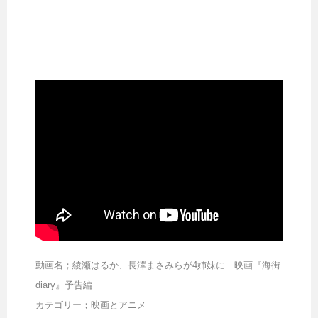
動画名；綾瀬はるか、長澤まさみらが4姉妹に 映画『海街
diary』予告編
カテゴリー；映画とアニメ