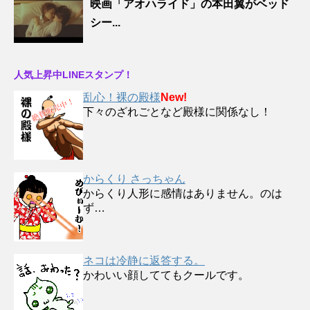
映画「アオハライド」の本田翼がベッド
シー...
人気上昇中LINEスタンプ！
乱心！裸の殿様
New!
下々のざれごとなど殿様に関係なし！
からくり さっちゃん
からくり人形に感情はありません。のは
ず…
ネコは冷静に返答する。
かわいい顔しててもクールです。