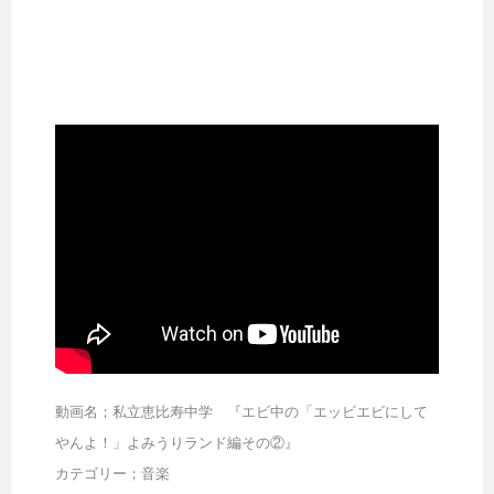
動画名；私立恵比寿中学 『エビ中の「エッビエビにして
やんよ！」よみうりランド編その②』
カテゴリー；音楽