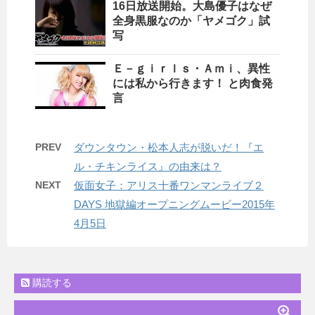
16日放送開始。大島優子はなぜ
全身黒服なのか「ヤメゴク」試
写
Ｅ－ｇｉｒｌｓ・Ａｍｉ、異性
には私から行きます！ と肉食発
言
PREV
ダウンタウン・松本人志が脱いだ！『エ
ル・チキンライス』の由来は？
NEXT
仮面女子：アリス十番ワンマンライブ２
DAYS 地獄編オープニングムービー2015年
4月5日
購読する