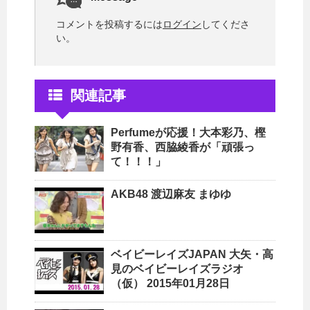
コメントを投稿するには
ログイン
してくださ
い。
関連記事
Perfumeが応援！大本彩乃、樫
野有香、西脇綾香が「頑張っ
て！！！」
AKB48 渡辺麻友 まゆゆ
ベイビーレイズJAPAN 大矢・高
見のベイビーレイズラジオ
（仮） 2015年01月28日