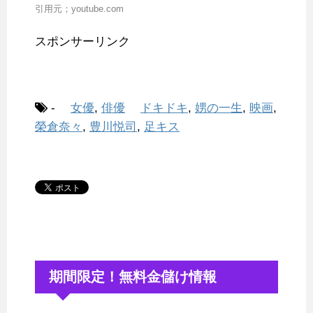
引用元；youtube.com
スポンサーリンク
-
女優
,
俳優
ドキドキ
,
娚の一生
,
映画
,
榮倉奈々
,
豊川悦司
,
足キス
期間限定！無料金儲け情報