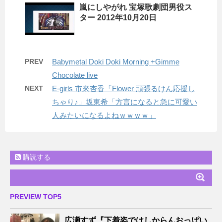
嵐にしやがれ 宝塚歌劇団男役ス
ター 2012年10月20日
PREV
Babymetal Doki Doki Morning +Gimme
Chocolate live
NEXT
E-girls 市來杏香「Flower 頑張るけん応援し
ちゃり♪」坂東希「方言になると急に可愛い
人みたいになるよねｗｗｗｗ」
購読する
PREVIEW TOP5
広瀬すず『下着姿でけしからんおっぱい