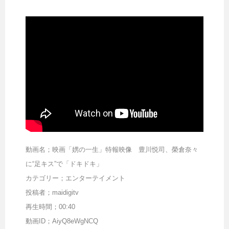
動画名；映画「娚の一生」特報映像 豊川悦司、榮倉奈々
に“足キス”で「ドキドキ」
カテゴリー；エンターテイメント
投稿者；maidigitv
再生時間；00:40
動画ID；AiyQ8eWgNCQ