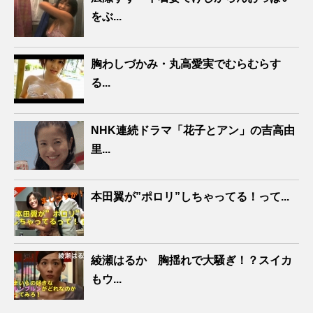
をぶ...
胸わしづかみ・丸高愛実でむらむらす
る...
NHK連続ドラマ「花子とアン」の吉高由
里...
本田翼が”ポロリ”しちゃってる！って...
綾瀬はるか 胸揺れで大騒ぎ！？スイカ
もウ...