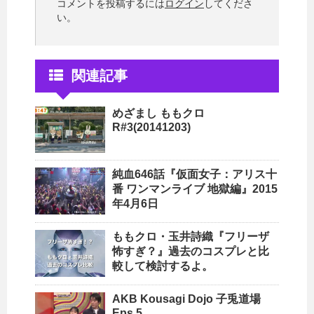
コメントを投稿するには
ログイン
してくださ
い。
関連記事
めざまし ももクロ
R#3(20141203)
純血646話『仮面女子：アリス十
番 ワンマンライブ 地獄編』2015
年4月6日
ももクロ・玉井詩織『フリーザ
怖すぎ？』過去のコスプレと比
較して検討するよ。
AKB Kousagi Dojo 子兎道場
Eps 5