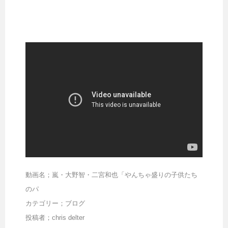
動画名；嵐・大野智・二宮和也「やんちゃ盛りの子供たち
のパ
カテゴリー；ブログ
投稿者；chris delter