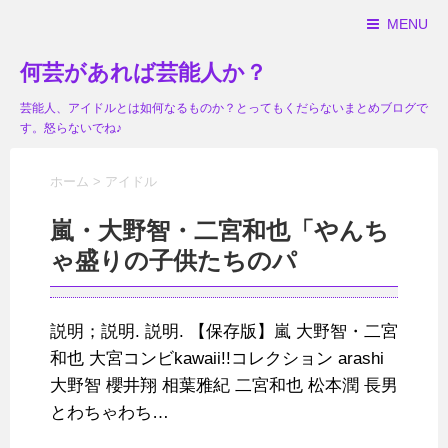
MENU
何芸があれば芸能人か？
芸能人、アイドルとは如何なるものか？とってもくだらないまとめブログで
す。怒らないでね♪
ホーム
>
アイドル
嵐・大野智・二宮和也「やんち
ゃ盛りの子供たちのパ
説明；説明. 説明. 【保存版】嵐 大野智・二宮
和也 大宮コンビkawaii!!コレクション arashi
大野智 櫻井翔 相葉雅紀 二宮和也 松本潤 長男
とわちゃわち…