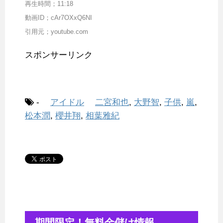
再生時間；11:18
動画ID；cAr7OXxQ6NI
引用元；youtube.com
スポンサーリンク
-
アイドル
二宮和也
,
大野智
,
子供
,
嵐
,
松本潤
,
櫻井翔
,
相葉雅紀
期間限定！無料金儲け情報