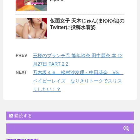
仮面女子 天木じゅん(まゆゆ似)の
Twitterに投稿水着姿
PREV
王様のブランチ① 能年玲奈 田中麗奈 本 12
月27日 PART 2 2
NEXT
乃木坂４６ 松村沙友理・中田花奈 VS
ベイビーレイズ なりきりトークでスリス
リしたい！？
購読する