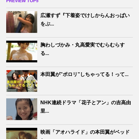
PREVIEW TOP5
広瀬すず『下着姿でけしからんおっぱい
をぶ...
胸わしづかみ・丸高愛実でむらむらす
る...
本田翼が”ポロリ”しちゃってる！って...
NHK連続ドラマ「花子とアン」の吉高由
里...
映画「アオハライド」の本田翼がベッド