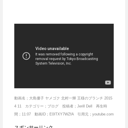
動画名；大島優子 ヤメゴク 北村一輝 王様のブランチ 2015
4 11 カテゴリー；ブログ 投稿者；Jerill Dell 再生時
間；11:07 動画ID；E0ITXY7WZfA 引用元；youtube.com
スポンサーリンク