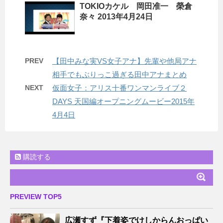
TOKIOカケル 岡田准一 榮倉
奈々 2013年4月24日
PREV
【田中みな実VS女子アナ】先輩や他局アナ
相手でもぶりっこ過ぎる田中アナまとめ
NEXT
仮面女子：アリス十番ワンマンライブ２
DAYS 天国編オープニングムービー2015年
4月4日
購読する
PREVIEW TOP5
広瀬すず『下着姿でけしからんおっぱい