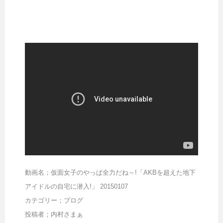
動画名；仮面女子のやっぱ全力だね～!「AKBを超えた地下
アイドルの自宅に潜入!」 20150107
カテゴリー；ブログ
投稿者；内村さまぁ