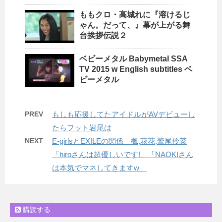
ももクロ・高城れに『溶けるじ
ゃん。だって、』幕が上がる舞
台挨拶伝説２
ベビーメタル Babymetal SSA
TV 2015 w English subtitles ベ
ビーメタル
PREV
もしも応援してたアイドルがAVデビューし
たらフット岩尾は
NEXT
E-girlsとEXILEの関係 楓,萩花,鷲尾伶菜
「hiroさんは超優しいです!」「NAOKIさん
は本気でマネしてきますw」
購読する