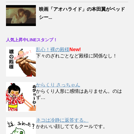
映画「アオハライド」の本田翼がベッド
シー...
人気上昇中LINEスタンプ！
乱心！裸の殿様
New!
下々のざれごとなど殿様に関係なし！
からくり さっちゃん
からくり人形に感情はありません。のは
ず…
ネコは冷静に返答する。
かわいい顔しててもクールです。