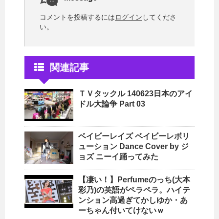
コメントを投稿するには
ログイン
してくださ
い。
関連記事
ＴＶタックル 140623日本のアイ
ドル大論争 Part 03
ベイビーレイズ ベイビーレボリ
ューション Dance Cover by ジ
ョズ ニーイ踊ってみた
【凄い！】Perfumeのっち(大本
彩乃)の英語がペラペラ。ハイテ
ンション高過ぎてかしゆか・あ
ーちゃん付いてけないｗ