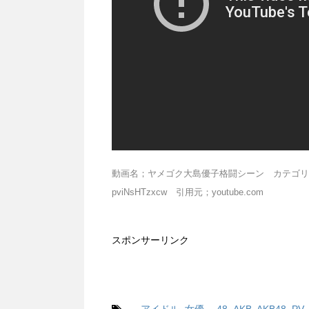
動画名；ヤメゴク大島優子格闘シーン カテゴリー；ブ
pviNsHTzxcw 引用元；youtube.com
スポンサーリンク
-
アイドル
,
女優
48
,
AKB
,
AKB48
,
PV
,