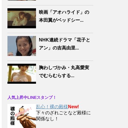
映画「アオハライド」の
本田翼がベッドシー...
NHK連続ドラマ「花子と
アン」の吉高由里...
胸わしづかみ・丸高愛実
でむらむらする...
人気上昇中LINEスタンプ！
乱心！裸の殿様
New!
下々のざれごとなど殿様に
関係なし！