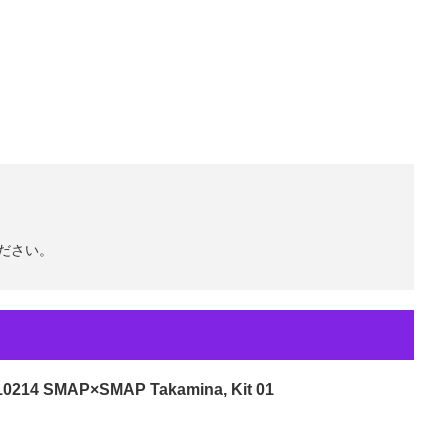
ださい。
214 SMAP×SMAP Takamina, Kit 01