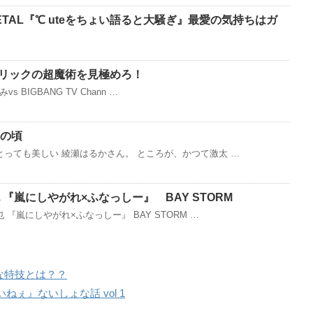
METAL『℃ uteをちょい語ると大騒ぎ』最愛の気持ちはガ
ル マリックの超魔術を見極めろ！
vs BIGBANG TV Chann …
の頃
っても美しい 綾瀬はるかさん。 ところが、かつて激太 …
『嵐にしやがれ×ふなっしー』 BAY STORM
『嵐にしやがれ×ふなっしー』 BAY STORM …
意外な特技とは？？
ねぇ』ないしょな話 vol 1