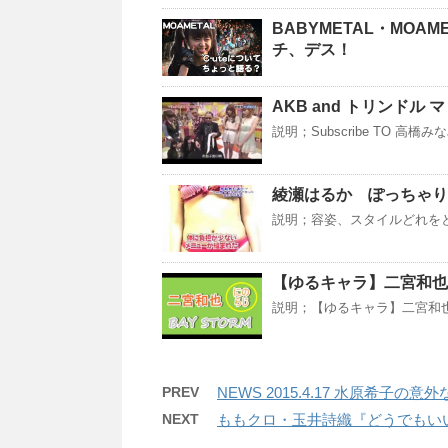
BABYMETAL・MOA
チ、デス！
AKB and トリンド
説明；Subscribe TO 高橋みなみ
綾瀬はるか ぽっちゃり
説明；容姿、スタイルどれをと
【ゆるキャラ】二宮和也 
説明；【ゆるキャラ】二宮和也 
PREV
NEWS 2015.4.17 水原希子の
NEXT
ももクロ・玉井詩織『どうでもいい