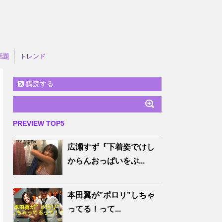
話題
トレンド
購読する
PREVIEW TOP5
広瀬すず『下着姿でけし
からんおっぱいをぶ...
本田翼が”ポロリ”しちゃ
ってる！って...