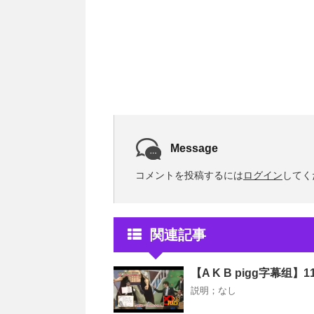
Message
コメントを投稿するには
ログイン
してく
関連記事
【A K B pigg字幕组】110
説明；なし