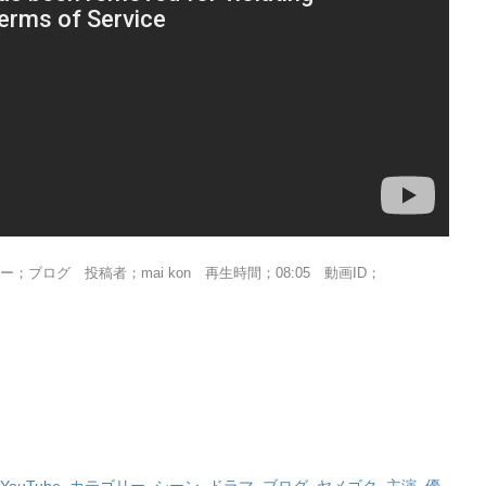
ログ 投稿者；mai kon 再生時間；08:05 動画ID；
YouTube
,
カテゴリー
,
シーン
,
ドラマ
,
ブログ
,
ヤメゴク
,
主演
,
優