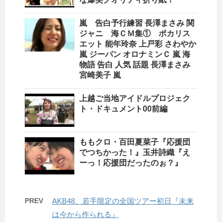
嵐 告白予行練習 長澤まさみ 関
ジャニ 海ＣＭ集① ポカリス
エット 能年玲奈 上戸彩 さわやか
嵐 ジーパン オロナミンＣ 嵐 海
物語 告白 人気 話題 長澤まさみ
宮崎美子 嵐
上越ご当地アイドルプロジェク
ト・ドキュメント00前編
ももクロ・百田夏菜子『応援団
でつちかった！』玉井詩織『え
ーっ！応援団だったのぉ？』
PREV
AKB48、若手限定の全国ツアー初日『未来
は今から作られる』