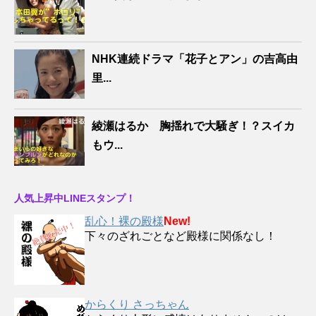
NHK連続ドラマ「花子とアン」の吉高由
里...
綾瀬はるか 胸揺れで大騒ぎ！？スイカ
もウ...
人気上昇中LINEスタンプ！
乱心！裸の殿様
New!
下々のざれごとなど殿様に関係なし！
からくり さっちゃん