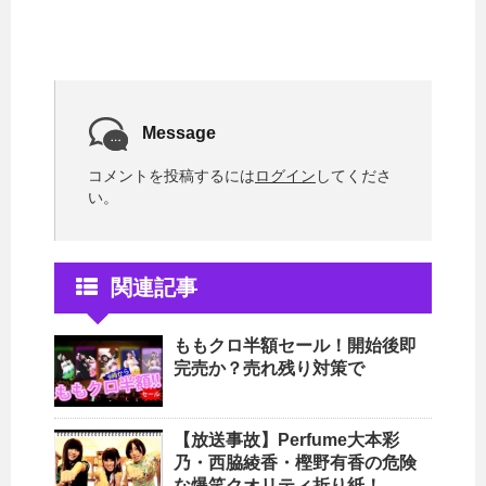
Message
コメントを投稿するには
ログイン
してくださ
い。
関連記事
ももクロ半額セール！開始後即
完売か？売れ残り対策で
【放送事故】Perfume大本彩
乃・西脇綾香・樫野有香の危険
な爆笑クオリティ折り紙！