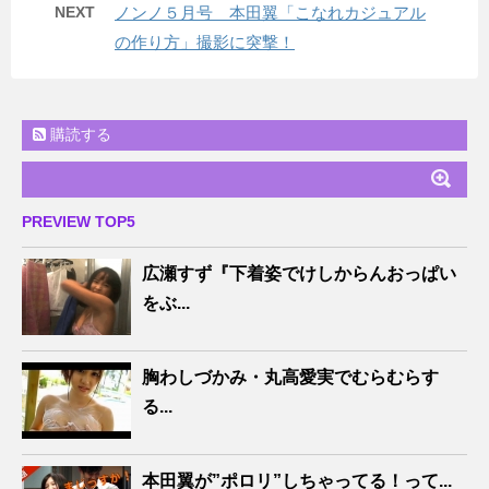
NEXT
ノンノ５月号 本田翼「こなれカジュアル
の作り方」撮影に突撃！
購読する
PREVIEW TOP5
広瀬すず『下着姿でけしからんおっぱい
をぶ...
胸わしづかみ・丸高愛実でむらむらす
る...
本田翼が”ポロリ”しちゃってる！って...