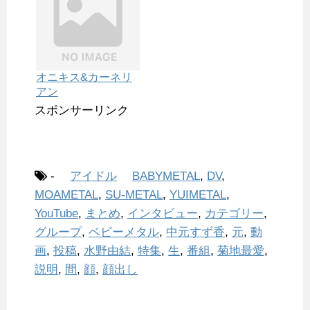
オニキス&カーネリ
アン
スポンサーリンク
-
アイドル
BABYMETAL
,
DV
,
MOAMETAL
,
SU-METAL
,
YUIMETAL
,
YouTube
,
まとめ
,
インタビュー
,
カテゴリー
,
グループ
,
ベビーメタル
,
中元すず香
,
元
,
動
画
,
投稿
,
水野由結
,
特集
,
生
,
番組
,
菊地最愛
,
説明
,
間
,
顔
,
顔出し