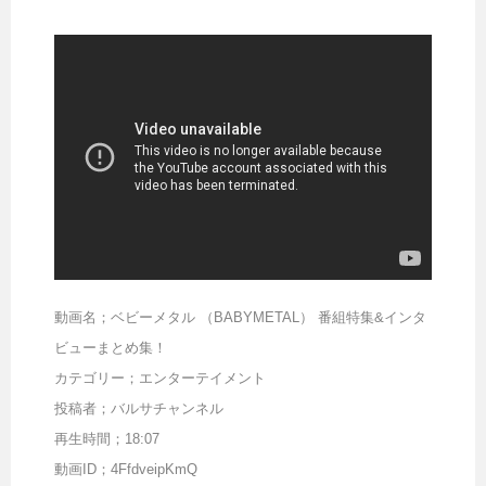
動画名；ベビーメタル （BABYMETAL） 番組特集&インタ
ビューまとめ集！
カテゴリー；エンターテイメント
投稿者；バルサチャンネル
再生時間；18:07
動画ID；4FfdveipKmQ