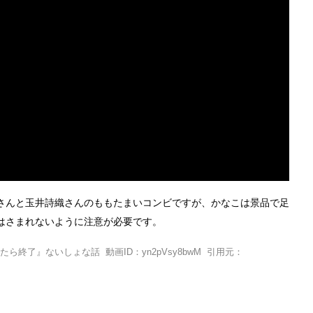
さんと玉井詩織さんのももたまいコンビですが、かなこは景品で足
はさまれないように注意が必要です。
終了』ないしょな話 動画ID：yn2pVsy8bwM 引用元：