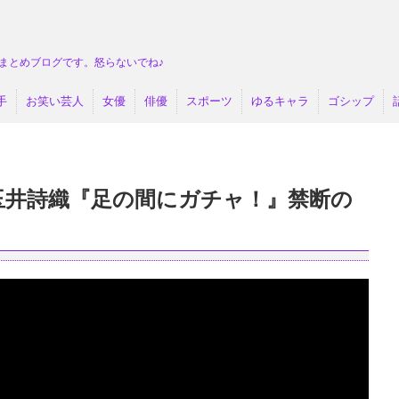
まとめブログです。怒らないでね♪
手
お笑い芸人
女優
俳優
スポーツ
ゆるキャラ
ゴシップ
玉井詩織『足の間にガチャ！』禁断の