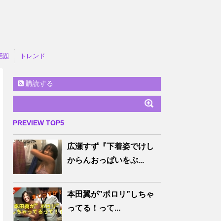
話題
トレンド
購読する
PREVIEW TOP5
広瀬すず『下着姿でけし
からんおっぱいをぶ...
本田翼が”ポロリ”しちゃ
ってる！って...