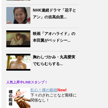
NHK連続ドラマ「花子と
アン」の吉高由里...
映画「アオハライド」の
本田翼がベッドシー...
胸わしづかみ・丸高愛実
でむらむらする...
人気上昇中LINEスタンプ！
乱心！裸の殿様
New!
下々のざれごとなど殿様に
関係なし！