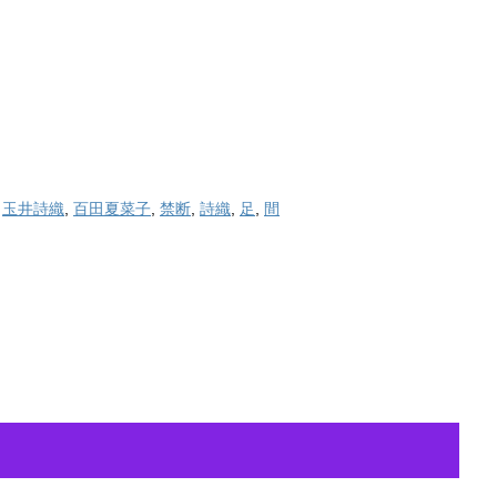
,
玉井詩織
,
百田夏菜子
,
禁断
,
詩織
,
足
,
間