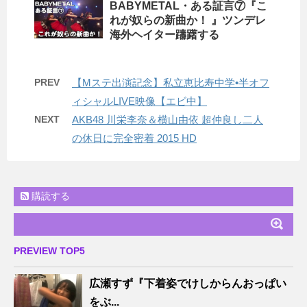
BABYMETAL・ある証言⑦『こ
れが奴らの新曲か！ 』ツンデレ
海外ヘイター躊躇する
PREV
【Mステ出演記念】私立恵比寿中学•半オフ
ィシャルLIVE映像【エビ中】
NEXT
AKB48 川栄李奈＆横山由依 超仲良し二人
の休日に完全密着 2015 HD
購読する
PREVIEW TOP5
広瀬すず『下着姿でけしからんおっぱい
をぶ...