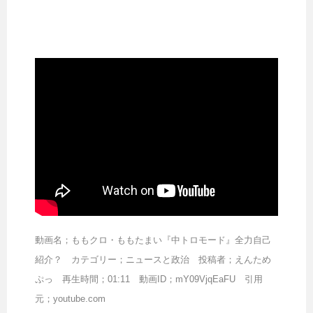
動画名；ももクロ・ももたまい『中トロモード』全力自己
紹介？ カテゴリー；ニュースと政治 投稿者；えんため
ぷっ 再生時間；01:11 動画ID；mY09VjqEaFU 引用
元；youtube.com