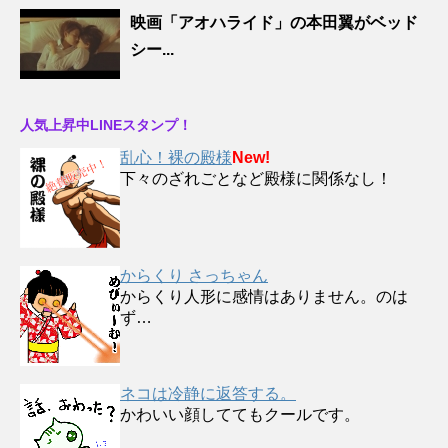
映画「アオハライド」の本田翼がベッド
シー...
人気上昇中LINEスタンプ！
乱心！裸の殿様
New!
下々のざれごとなど殿様に関係なし！
からくり さっちゃん
からくり人形に感情はありません。のは
ず…
ネコは冷静に返答する。
かわいい顔しててもクールです。