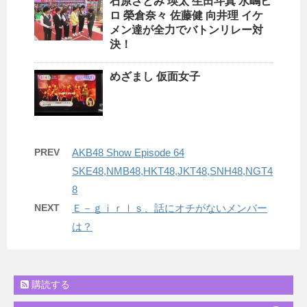
石原さとみ 瑛太 生田斗真 水嶋ヒ
ロ 榮倉奈々 佐藤健 向井理 イケ
メン達が全力でバトンリレー対
決！
めざまし 仮面女子
PREV
AKB48 Show Episode 64
SKE48,NMB48,HKT48,JKT48,SNH48,NGT4
8
NEXT
Ｅ－ｇｉｒｌｓ、話にオチがないメンバー
は？
購読する