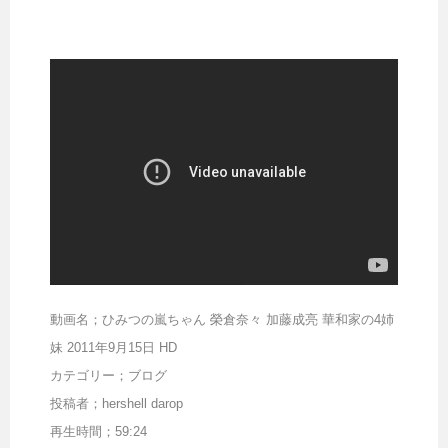
動画名；ひみつの嵐ちゃん 榮倉奈々 加藤成亮 華和家の4姉
妹 2011年9月15日 HD
カテゴリー；ブログ
投稿者；hershell darop
再生時間；59:24