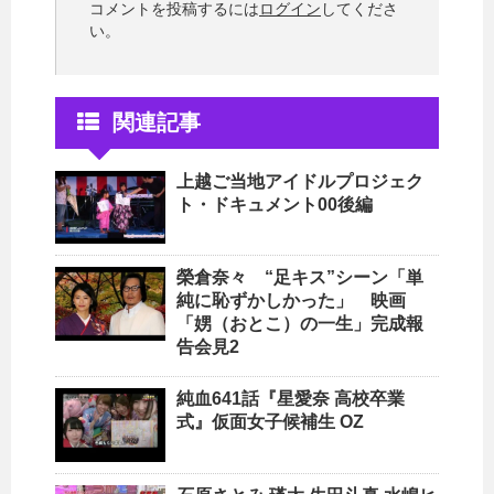
コメントを投稿するには
ログイン
してくださ
い。
関連記事
上越ご当地アイドルプロジェク
ト・ドキュメント00後編
榮倉奈々 “足キス”シーン「単
純に恥ずかしかった」 映画
「娚（おとこ）の一生」完成報
告会見2
純血641話『星愛奈 高校卒業
式』仮面女子候補生 OZ