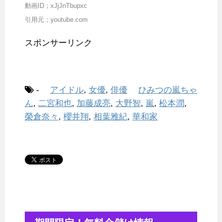
動画ID；xJjJnTbupxc
引用元；youtube.com
スポンサーリンク
-
アイドル
,
女優
,
俳優
ひみつの嵐ちゃ
ん
,
二宮和也
,
加藤成亮
,
大野智
,
嵐
,
松本潤
,
榮倉奈々
,
櫻井翔
,
相葉雅紀
,
華和家