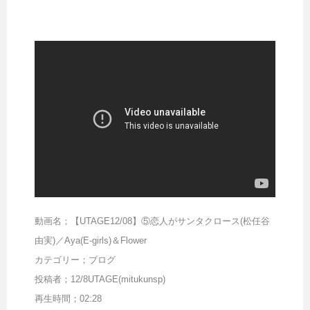
動画名；【UTAGE12/08】⑤恋人がサンタクロース(松任谷
由実)／Aya(E-girls)＆Flower
カテゴリー；ブログ
投稿者；12/8UTAGE(mitukunsp)
再生時間；02:28