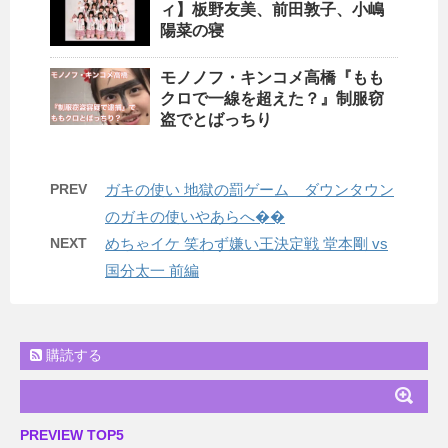
ィ】板野友美、前田敦子、小嶋
陽菜の寝
モノノフ・キンコメ高橋『もも
クロで一線を超えた？』制服窃
盗でとばっちり
PREV
ガキの使い 地獄の罰ゲーム ダウンタウン
のガキの使いやあらへ��
NEXT
めちゃイケ 笑わず嫌い王決定戦 堂本剛 vs
国分太一 前編
購読する
PREVIEW TOP5