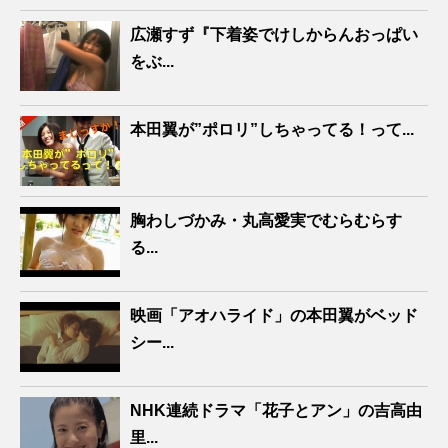
広瀬すず『下着姿でけしからんおっぱい
をぶ...
本田翼が”ポロリ”しちゃってる！って...
胸わしづかみ・丸高愛実でむらむらす
る...
映画「アオハライド」の本田翼がベッド
シー...
NHK連続ドラマ「花子とアン」の吉高由
里...