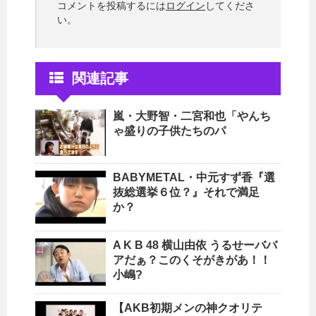
コメントを投稿するには
ログイン
してくださ
い。
関連記事
嵐・大野智・二宮和也「やんち
ゃ盛りの子供たちのパ
BABYMETAL・中元すず香『選
抜総選挙６位？』それで満足
か？
A K B 48 横山由依 うるせーババ
アだぁ？このくそがきがあ！！
小嶋?
【AKB初期メンの神クオリテ