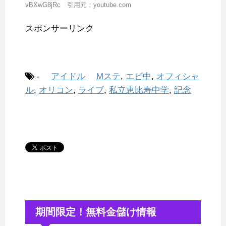
vBXwG8jRc 引用元；youtube.com
スポンサーリンク
-
アイドル
Mステ
,
エビ中
,
オフィシャ
ル
,
オリコン
,
ライブ
,
私立恵比寿中学
,
記念
期間限定！無料金儲け情報