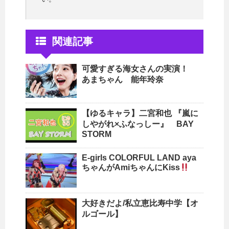
関連記事
可愛すぎる海女さんの実演！
あまちゃん 能年玲奈
【ゆるキャラ】二宮和也 『嵐に
しやがれ×ふなっしー』 BAY
STORM
E-girls COLORFUL LAND aya
ちゃんがAmiちゃんにKiss
大好きだよ/私立恵比寿中学【オ
ルゴール】