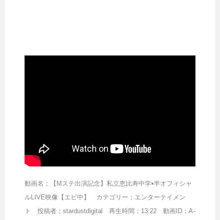
動画名；【Mステ出演記念】私立恵比寿中学•半オフィシャ
ルLIVE映像【エビ中】 カテゴリー；エンターテイメン
ト 投稿者；stardustdigital 再生時間；13:22 動画ID；A-