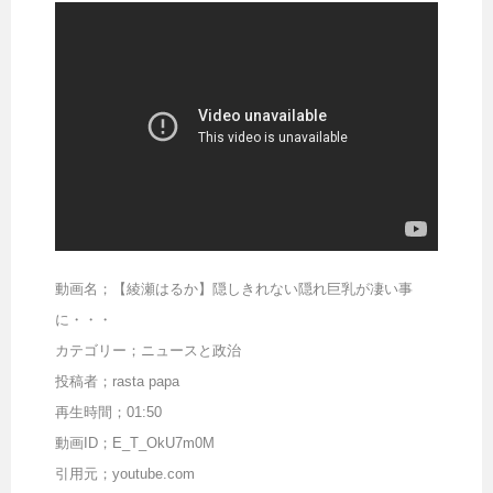
動画名；【綾瀬はるか】隠しきれない隠れ巨乳が凄い事
に・・・
カテゴリー；ニュースと政治
投稿者；rasta papa
再生時間；01:50
動画ID；E_T_OkU7m0M
引用元；youtube.com