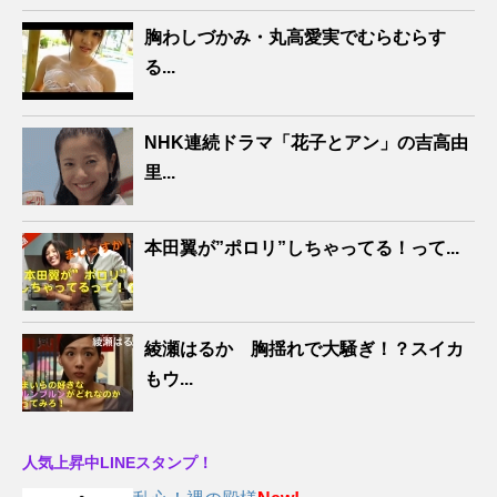
胸わしづかみ・丸高愛実でむらむらす
る...
NHK連続ドラマ「花子とアン」の吉高由
里...
本田翼が”ポロリ”しちゃってる！って...
綾瀬はるか 胸揺れで大騒ぎ！？スイカ
もウ...
人気上昇中LINEスタンプ！