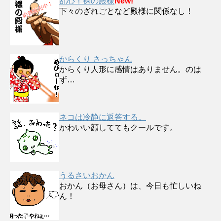
乱心！裸の殿様
New!
下々のざれごとなど殿様に関係なし！
からくり さっちゃん
からくり人形に感情はありません。のは
ず…
ネコは冷静に返答する。
かわいい顔しててもクールです。
うるさいおかん
おかん（お母さん）は、今日も忙しいね
ん！