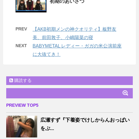
初期のあいさつ
PREV
【AKB初期メンの神クオリティ】板野友
美、前田敦子、小嶋陽菜の寝
NEXT
BABYMETAL レディー・ガガの米公演前座
に大抜てき！
購読する
PREVIEW TOP5
広瀬すず『下着姿でけしからんおっぱい
をぶ...