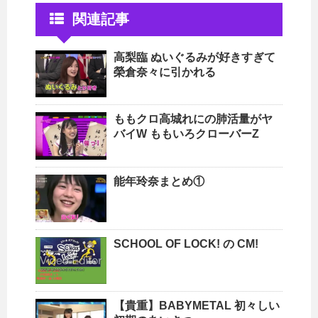
関連記事
高梨臨 ぬいぐるみが好きすぎて
榮倉奈々に引かれる
ももクロ高城れにの肺活量がヤ
バイW ももいろクローバーZ
能年玲奈まとめ①
SCHOOL OF LOCK! の CM!
【貴重】BABYMETAL 初々しい