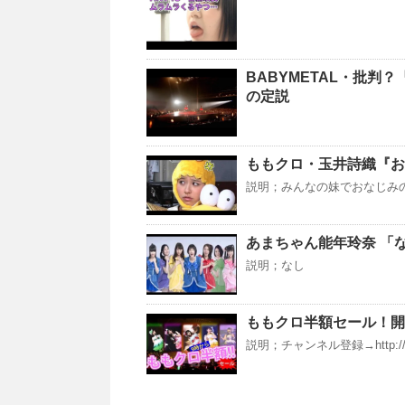
BABYMETAL・批判
の定説
ももクロ・玉井詩織『おせ
説明；みんなの妹でおなじみ
あまちゃん能年玲奈 「
説明；なし
ももクロ半額セール！開
説明；チャンネル登録→http://g