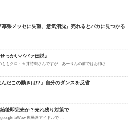
？『幕張メッセに失望、意気消沈』売れるとバカに見つかる
っかいババァ伝説』
のももクロ・玉井詩織さんですが、あーりんの前ではお姉さ …
なんだこの動きは!?」自分のダンスを反省
始後即完売か？売れ残り対策で
oo.gl/rteWpw 庶民派アイドルで …