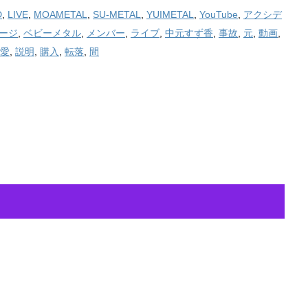
D
,
LIVE
,
MOAMETAL
,
SU-METAL
,
YUIMETAL
,
YouTube
,
アクシデ
ージ
,
ベビーメタル
,
メンバー
,
ライブ
,
中元すず香
,
事故
,
元
,
動画
,
愛
,
説明
,
購入
,
転落
,
間