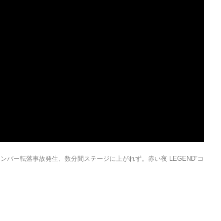
メンバー転落事故発生、数分間ステージに上がれず。赤い夜 LEGEND“コ