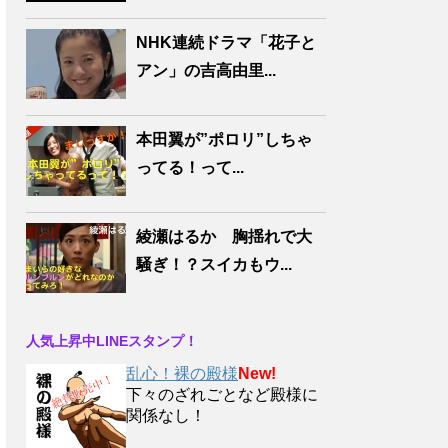
NHK連続ドラマ「花子と
アン」の吉高由里...
本田翼が”ポロリ”しちゃ
ってる！って...
綾瀬はるか 胸揺れで大
騒ぎ！？スイカもウ...
人気上昇中LINEスタンプ！
乱心！裸の殿様
New!
下々のざれごとなど殿様に
関係なし！