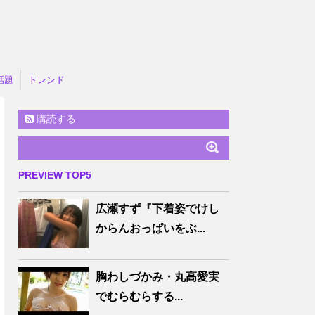
話題
トレンド
購読する
PREVIEW TOP5
広瀬すず『下着姿でけし
からんおっぱいをぶ...
胸わしづかみ・丸高愛実
でむらむらする...