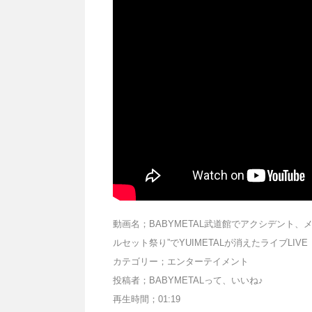
動画名；BABYMETAL武道館でアクシデント、
ルセット祭り”でYUIMETALが消えたライブLIVE
カテゴリー；エンターテイメント
投稿者；BABYMETALって、いいね♪
再生時間；01:19