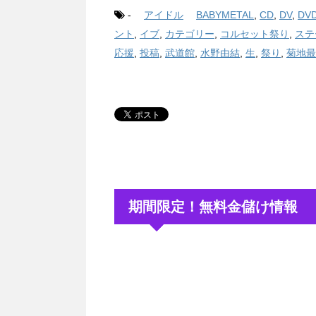
-
アイドル
BABYMETAL
,
CD
,
DV
,
DV
ント
,
イブ
,
カテゴリー
,
コルセット祭り
,
ステ
応援
,
投稿
,
武道館
,
水野由結
,
生
,
祭り
,
菊地最
期間限定！無料金儲け情報