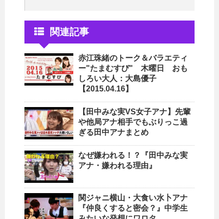
関連記事
赤江珠緒のトーク＆バラエティ
ー"たまむすび" 木曜日 おも
しろい大人：大島優子
【2015.04.16】
【田中みな実VS女子アナ】先輩
や他局アナ相手でもぶりっこ過
ぎる田中アナまとめ
なぜ嫌われる！？『田中みな実
アナ・嫌われる理由』
関ジャニ横山・大食い水卜アナ
『仲良くすると密会？』中学生
みたいな発想にワロタ