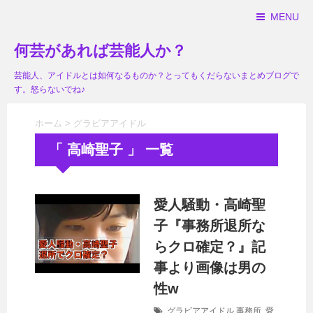
MENU
何芸があれば芸能人か？
芸能人、アイドルとは如何なるものか？とってもくだらないまとめブログで
す。怒らないでね♪
ホーム
>
グラビアアイドル
「 高崎聖子 」 一覧
愛人騒動・高崎聖
子『事務所退所な
らクロ確定？』記
事より画像は男の
性w
グラビアアイドル
事務所
,
愛
,