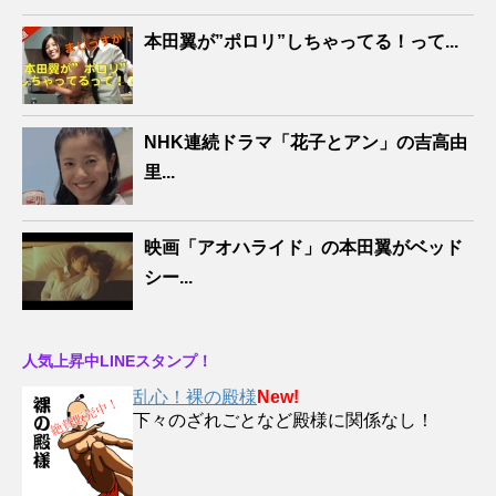
本田翼が”ポロリ”しちゃってる！って...
NHK連続ドラマ「花子とアン」の吉高由
里...
映画「アオハライド」の本田翼がベッド
シー...
人気上昇中LINEスタンプ！
乱心！裸の殿様
New!
下々のざれごとなど殿様に関係なし！