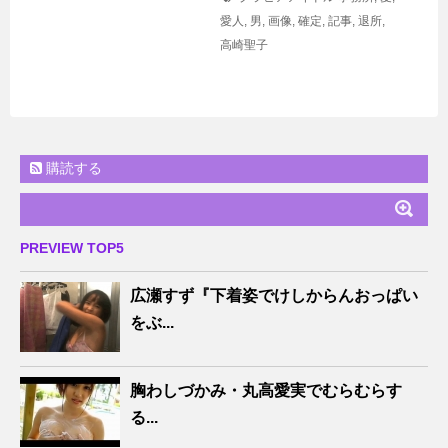
愛人
,
男
,
画像
,
確定
,
記事
,
退所
,
高崎聖子
購読する
PREVIEW TOP5
広瀬すず『下着姿でけしからんおっぱい
をぶ...
胸わしづかみ・丸高愛実でむらむらす
る...