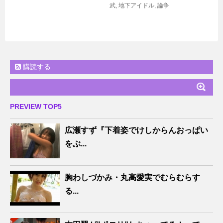
武
,
地下アイドル
,
論争
購読する
PREVIEW TOP5
広瀬すず『下着姿でけしからんおっぱい
をぶ...
胸わしづかみ・丸高愛実でむらむらす
る...