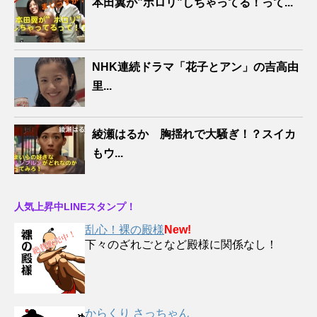
本田翼が”ポロリ”しちゃってる！って...
NHK連続ドラマ「花子とアン」の吉高由
里...
綾瀬はるか 胸揺れで大騒ぎ！？スイカ
もウ...
人気上昇中LINEスタンプ！
乱心！裸の殿様
New!
下々のざれごとなど殿様に関係なし！
からくり さっちゃん