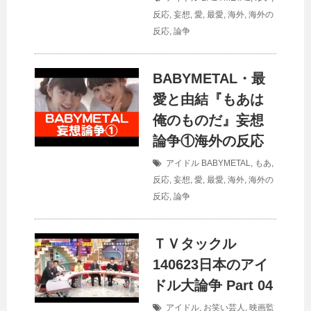
反応
,
妄想
,
愛
,
最愛
,
海外
,
海外の
反応
,
論争
BABYMETAL・最
愛と由結『もあは
俺のものだ』妄想
論争①海外の反応
アイドル
BABYMETAL
,
もあ
,
反応
,
妄想
,
愛
,
最愛
,
海外
,
海外の
反応
,
論争
ＴＶタックル
140623日本のアイ
ドル大論争 Part 04
アイドル
,
お笑い芸人
,
映画監