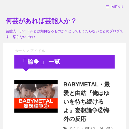
MENU
何芸があれば芸能人か？
芸能人、アイドルとは如何なるものか？とってもくだらないまとめブログで
す。怒らないでね♪
ホーム
>
アイドル
「 論争 」 一覧
BABYMETAL・最
愛と由結『俺はゆ
いを待ち続ける
よ』妄想論争②海
外の反応
アイドル
BABYMETAL
,
ゆい
,