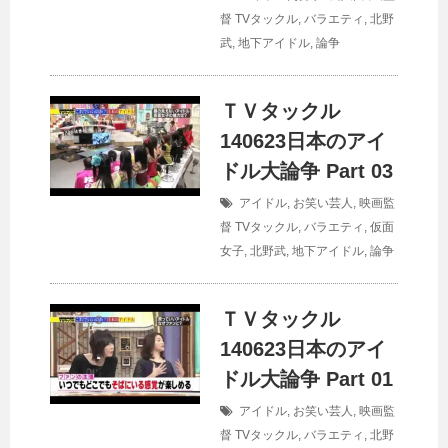
督
TVタックル
,
バラエティ
,
北野
武
,
地下アイドル
,
論争
ＴＶタックル
140623日本のアイ
ドル大論争 Part 03
アイドル
,
お笑い芸人
,
映画監
督
TVタックル
,
バラエティ
,
仮面
女子
,
北野武
,
地下アイドル
,
論争
ＴＶタックル
140623日本のアイ
ドル大論争 Part 01
アイドル
,
お笑い芸人
,
映画監
督
TVタックル
,
バラエティ
,
北野