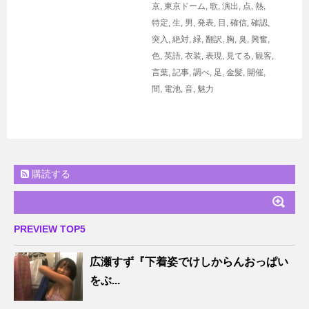
京
,
東京ドーム
,
歌
,
演出
,
点
,
熱
,
特定
,
生
,
男
,
発表
,
目
,
確信
,
確認
,
突入
,
絶対
,
緑
,
翻訳
,
胸
,
臭
,
興奮
,
色
,
英語
,
衣装
,
表現
,
見てる
,
観客
,
言葉
,
記事
,
調べ
,
足
,
金髪
,
開催
,
間
,
電池
,
音
,
魅力
購読する
PREVIEW TOP5
広瀬すず『下着姿でけしからんおっぱい
をぶ...