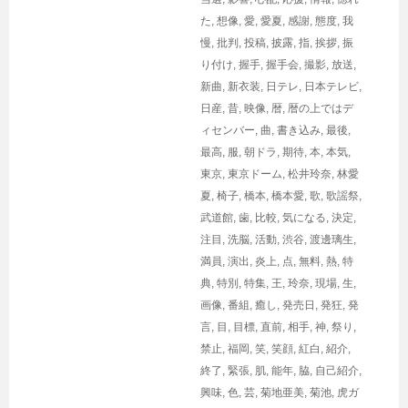
た
,
想像
,
愛
,
愛夏
,
感謝
,
態度
,
我
慢
,
批判
,
投稿
,
披露
,
指
,
挨拶
,
振
り付け
,
握手
,
握手会
,
撮影
,
放送
,
新曲
,
新衣装
,
日テレ
,
日本テレビ
,
日産
,
昔
,
映像
,
暦
,
暦の上ではデ
ィセンバー
,
曲
,
書き込み
,
最後
,
最高
,
服
,
朝ドラ
,
期待
,
本
,
本気
,
東京
,
東京ドーム
,
松井玲奈
,
林愛
夏
,
椅子
,
橋本
,
橋本愛
,
歌
,
歌謡祭
,
武道館
,
歯
,
比較
,
気になる
,
決定
,
注目
,
洗脳
,
活動
,
渋谷
,
渡邊璃生
,
満員
,
演出
,
炎上
,
点
,
無料
,
熱
,
特
典
,
特別
,
特集
,
王
,
玲奈
,
現場
,
生
,
画像
,
番組
,
癒し
,
発売日
,
発狂
,
発
言
,
目
,
目標
,
直前
,
相手
,
神
,
祭り
,
禁止
,
福岡
,
笑
,
笑顔
,
紅白
,
紹介
,
終了
,
緊張
,
肌
,
能年
,
脇
,
自己紹介
,
興味
,
色
,
芸
,
菊地亜美
,
菊池
,
虎ガ