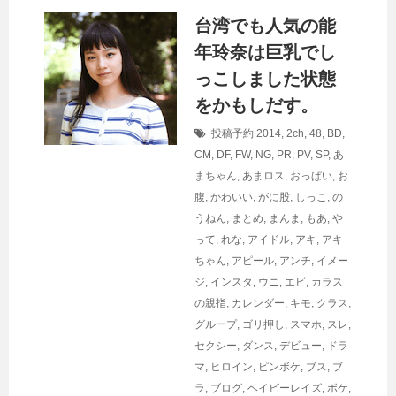
台湾でも人気の能
年玲奈は巨乳でし
っこしました状態
をかもしだす。
投稿予約
2014
,
2ch
,
48
,
BD
,
CM
,
DF
,
FW
,
NG
,
PR
,
PV
,
SP
,
あ
まちゃん
,
あまロス
,
おっぱい
,
お
腹
,
かわいい
,
がに股
,
しっこ
,
の
うねん
,
まとめ
,
まんま
,
もあ
,
や
って
,
れな
,
アイドル
,
アキ
,
アキ
ちゃん
,
アピール
,
アンチ
,
イメー
ジ
,
インスタ
,
ウニ
,
エビ
,
カラス
の親指
,
カレンダー
,
キモ
,
クラス
,
グループ
,
ゴリ押し
,
スマホ
,
スレ
,
セクシー
,
ダンス
,
デビュー
,
ドラ
マ
,
ヒロイン
,
ピンボケ
,
ブス
,
ブ
ラ
,
ブログ
,
ベイビーレイズ
,
ボケ
,