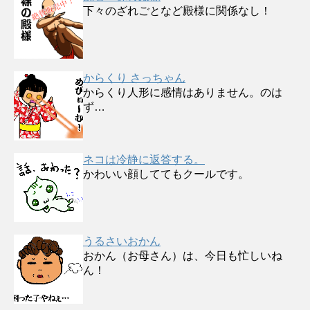
下々のざれごとなど殿様に関係なし！
からくり さっちゃん
からくり人形に感情はありません。のは
ず…
ネコは冷静に返答する。
かわいい顔しててもクールです。
うるさいおかん
おかん（お母さん）は、今日も忙しいね
ん！