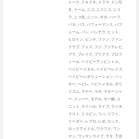
トーク
,
ドキドキ
,
ドラマ
,
ドン引
き
,
ドーム
,
ニコ
,
ニコニコ
,
ニコ
ラ
,
ニコ生
,
ニット
,
ネタ
,
ハーフ
,
バカ
,
パス
,
パフォーマンス
,
パフ
ューム
,
パン
,
パンチラ
,
ヒット
,
ヒロイン
,
ピンチ
,
ファン
,
ファン
クラブ
,
フェス
,
フジ
,
フジテレビ
,
ブラ
,
ブレイク
,
プリクラ
,
プロフ
ィール
,
ベイビーアンビシャス
,
ベイビーメタル
,
ベイビーレイズ
,
ベイビーレボリューション
,
ベッ
キー
,
ベビレ
,
ベビーメタル
,
ポリ
リズム
,
マナー
,
マネ
,
マネージャ
ー
,
メンバー
,
モデル
,
モー娘
,
ユ
ニット
,
ライバル
,
ライブ
,
ラジオ
,
ラスト
,
リコピン
,
リハ
,
リフト
,
リーダー
,
レプロ
,
レポ
,
ロック
,
ロックアイドル
,
ワクワク
,
ワン
マン
,
ワンマンライブ
,
ヲタ
,
下北