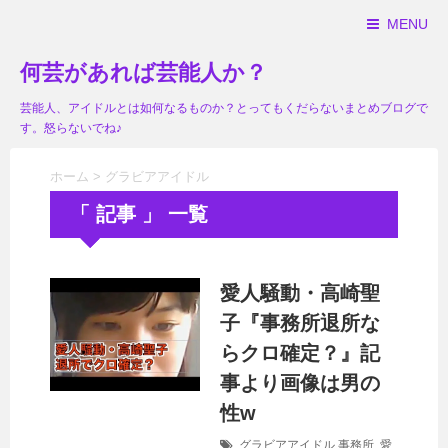
MENU
何芸があれば芸能人か？
芸能人、アイドルとは如何なるものか？とってもくだらないまとめブログで
す。怒らないでね♪
ホーム
>
グラビアアイドル
「 記事 」 一覧
愛人騒動・高崎聖
子『事務所退所な
らクロ確定？』記
事より画像は男の
性w
グラビアアイドル
事務所
,
愛
,