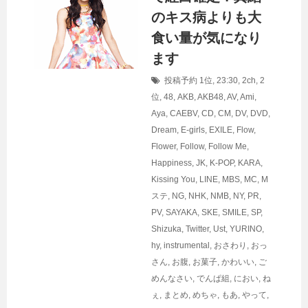
のキス病よりも大
食い量が気になり
ます
投稿予約
1位
,
23:30
,
2ch
,
2
位
,
48
,
AKB
,
AKB48
,
AV
,
Ami
,
Aya
,
CAEBV
,
CD
,
CM
,
DV
,
DVD
,
Dream
,
E-girls
,
EXILE
,
Flow
,
Flower
,
Follow
,
Follow Me
,
Happiness
,
JK
,
K-POP
,
KARA
,
Kissing You
,
LINE
,
MBS
,
MC
,
M
ステ
,
NG
,
NHK
,
NMB
,
NY
,
PR
,
PV
,
SAYAKA
,
SKE
,
SMILE
,
SP
,
Shizuka
,
Twitter
,
Ust
,
YURINO
,
hy
,
instrumental
,
おさわり
,
おっ
さん
,
お腹
,
お菓子
,
かわいい
,
ご
めんなさい
,
でんぱ組
,
におい
,
ね
ぇ
,
まとめ
,
めちゃ
,
もあ
,
やって
,