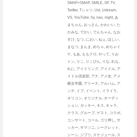
SMAP×SMAP
,
SMILE
,
SP
,
TV
,
Twitter
,
Tシャツ
,
Ust
,
Ustream
,
VS
,
YouTube
,
hy
,
nao
,
night
,
あ
まちゃん
,
おっさん
,
かわいい
,
た
かみな
,
でかい
,
でんちゃん
,
なお
すけ
,
なつ
,
におい
,
ねぇ
,
ほしい
,
まなつ
,
まんま
,
めちゃ
,
めちゃイ
ケ
,
もあ
,
ももクロ
,
やって
,
りお
トン
,
りこ
,
りこぴん
,
りな
,
れな
,
れに
,
アイドリング
,
アイドル
,
ア
イドル倶楽部
,
アナ
,
アメ女
,
アメ
横女学園
,
アリーナ
,
アルバム
,
ア
ンチ
,
イブ
,
イベント
,
イライラ
,
オリコン
,
オリジナル
,
オーディ
ション
,
ガッキー
,
キス
,
キャラ
,
クラス
,
グループ
,
ゲスト
,
コラボ
,
コンサート
,
コール
,
ゴリ押し
,
サ
ッカー
,
サマソニ
,
シークレット
,
シーン
,
ジブリ
,
スケジュール
,
ス