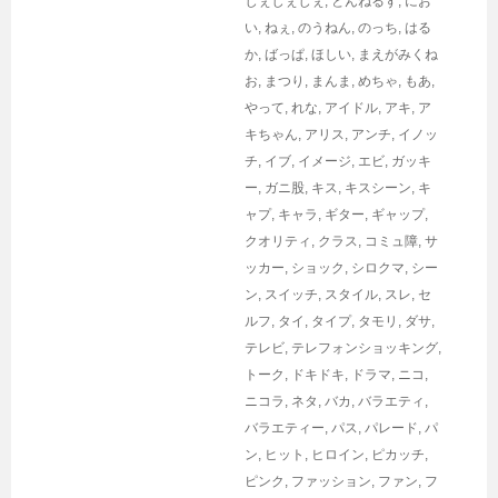
じぇじぇじぇ
,
とんねるず
,
にお
い
,
ねぇ
,
のうねん
,
のっち
,
はる
か
,
ばっぱ
,
ほしい
,
まえがみくね
お
,
まつり
,
まんま
,
めちゃ
,
もあ
,
やって
,
れな
,
アイドル
,
アキ
,
ア
キちゃん
,
アリス
,
アンチ
,
イノッ
チ
,
イブ
,
イメージ
,
エビ
,
ガッキ
ー
,
ガニ股
,
キス
,
キスシーン
,
キ
ャプ
,
キャラ
,
ギター
,
ギャップ
,
クオリティ
,
クラス
,
コミュ障
,
サ
ッカー
,
ショック
,
シロクマ
,
シー
ン
,
スイッチ
,
スタイル
,
スレ
,
セ
ルフ
,
タイ
,
タイプ
,
タモリ
,
ダサ
,
テレビ
,
テレフォンショッキング
,
トーク
,
ドキドキ
,
ドラマ
,
ニコ
,
ニコラ
,
ネタ
,
バカ
,
バラエティ
,
バラエティー
,
パス
,
パレード
,
パ
ン
,
ヒット
,
ヒロイン
,
ピカッチ
,
ピンク
,
ファッション
,
ファン
,
フ