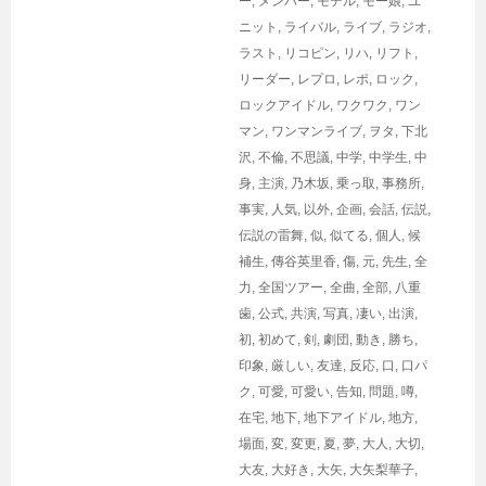
ー
,
メンバー
,
モデル
,
モー娘
,
ユ
ニット
,
ライバル
,
ライブ
,
ラジオ
,
ラスト
,
リコピン
,
リハ
,
リフト
,
リーダー
,
レプロ
,
レポ
,
ロック
,
ロックアイドル
,
ワクワク
,
ワン
マン
,
ワンマンライブ
,
ヲタ
,
下北
沢
,
不倫
,
不思議
,
中学
,
中学生
,
中
身
,
主演
,
乃木坂
,
乗っ取
,
事務所
,
事実
,
人気
,
以外
,
企画
,
会話
,
伝説
,
伝説の雷舞
,
似
,
似てる
,
個人
,
候
補生
,
傳谷英里香
,
傷
,
元
,
先生
,
全
力
,
全国ツアー
,
全曲
,
全部
,
八重
歯
,
公式
,
共演
,
写真
,
凄い
,
出演
,
初
,
初めて
,
剣
,
劇団
,
動き
,
勝ち
,
印象
,
厳しい
,
友達
,
反応
,
口
,
口パ
ク
,
可愛
,
可愛い
,
告知
,
問題
,
噂
,
在宅
,
地下
,
地下アイドル
,
地方
,
場面
,
変
,
変更
,
夏
,
夢
,
大人
,
大切
,
大友
,
大好き
,
大矢
,
大矢梨華子
,