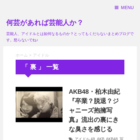
MENU
何芸があれば芸能人か？
芸能人、アイドルとは如何なるものか？とってもくだらないまとめブログで
す。怒らないでね♪
ホーム
>
アイドル
「 裏 」 一覧
AKB48・柏木由紀
『卒業？脱退？ジ
ャニーズ抱擁写
真』流出の裏にき
な臭さを感じる
アイドル
48
,
AKB
,
AKB48
,
写