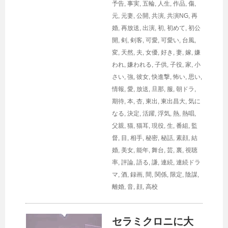
予告
,
事実
,
五輪
,
人生
,
作品
,
傷
,
元
,
元妻
,
公開
,
共演
,
共演NG
,
再
婚
,
再放送
,
出演
,
初
,
初めて
,
初公
開
,
剣
,
剣客
,
可愛
,
可愛い
,
台風
,
変
,
天然
,
夫
,
女優
,
好き
,
妻
,
嫁
,
嫌
われ
,
嫌われる
,
子供
,
子役
,
家
,
小
さい
,
強
,
彼女
,
快進撃
,
怖い
,
思い
,
情報
,
愛
,
放送
,
旦那
,
服
,
朝ドラ
,
期待
,
本
,
杏
,
東出
,
東出昌大
,
気に
なる
,
決定
,
活躍
,
浮気
,
熱
,
熱唱
,
父親
,
猫
,
猫耳
,
現役
,
生
,
番組
,
監
督
,
目
,
相手
,
秘密
,
秘話
,
素顔
,
結
婚
,
美女
,
能年
,
舞台
,
芸
,
裏
,
視聴
率
,
評論
,
語る
,
謙
,
連続
,
連続ドラ
マ
,
酒
,
録画
,
間
,
関係
,
限定
,
陰謀
,
離婚
,
音
,
顔
,
高校
セラミクロニに大