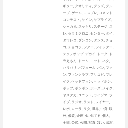
ギター
,
クオリティ
,
グッズ
,
グル
ープ
,
ゲーム
,
コスプレ
,
コメント
,
コンテスト
,
サイン
,
サプライズ
,
シャカ兄
,
スッキリ
,
ステージ
,
ス
レ
,
セラミクロニ
,
センター
,
タイ
,
タワレコ
,
ダンコン
,
ダンス
,
チョ
コ
,
チョコラ
,
ツアー
,
ツイッター
,
テクノポップ
,
デカイ
,
トーク
,
ド
ラえもん
,
ドーム
,
ニット
,
ネタ
,
ハリバリ
,
パフューム
,
パン
,
ファ
ン
,
ファンクラブ
,
フリコピ
,
ブレ
イク
,
ヘッドフォン
,
ヘッドホン
,
ポップ
,
ポンポン
,
ポーズ
,
メイク
,
ヤスタカ
,
ユニット
,
ライゾマ
,
ラ
イブ
,
ラジオ
,
ラスト
,
レイヤー
,
レポ
,
ローラ
,
ヲタ
,
世界
,
中身
,
以
外
,
仮装
,
企画
,
似
,
似てる
,
個人
,
全部
,
公式
,
公開
,
写真
,
凄い
,
出演
,