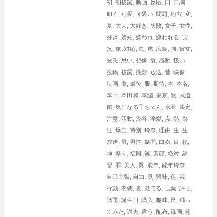
初
,
初披露
,
動画
,
反応
,
口
,
口調
,
叩く
,
可愛
,
可愛い
,
問題
,
地方
,
変
,
夏
,
大人
,
大好き
,
失敗
,
女子
,
女性
,
好き
,
嫉妬
,
嫌われ
,
嫌われる
,
実
況
,
家
,
対応
,
嵐
,
席
,
広島
,
強
,
彼女
,
彼氏
,
思い
,
想像
,
愛
,
感動
,
扱い
,
投稿
,
披露
,
撮影
,
放送
,
昔
,
映像
,
映画
,
曲
,
最後
,
服
,
期待
,
本
,
本名
,
本田
,
本田翼
,
本編
,
東京
,
歌
,
武道
館
,
気になる子ちゃん
,
水着
,
決定
,
注意
,
活動
,
渋谷
,
溺愛
,
点
,
熱
,
熱
狂
,
爆笑
,
特別
,
玲奈
,
理由
,
生
,
生
放送
,
男
,
男性
,
疑問
,
白衣
,
目
,
祝
,
神
,
祭り
,
福岡
,
笑
,
素顔
,
絶対
,
練
習
,
罪
,
美人
,
翼
,
能年
,
能年玲奈
,
自己主張
,
自由
,
臭
,
興味
,
色
,
芸
,
行動
,
衣装
,
裏
,
見てる
,
言葉
,
評価
,
話題
,
誕生日
,
購入
,
趣味
,
足
,
踊っ
てみた
,
過去
,
違う
,
配布
,
録画
,
開