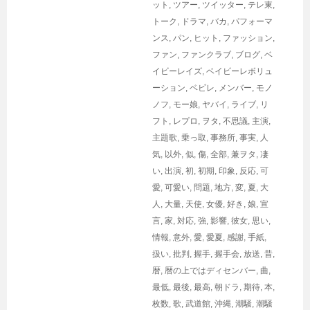
ット
,
ツアー
,
ツイッター
,
テレ東
,
トーク
,
ドラマ
,
バカ
,
パフォーマ
ンス
,
パン
,
ヒット
,
ファッション
,
ファン
,
ファンクラブ
,
ブログ
,
ベ
イビーレイズ
,
ベイビーレボリュ
ーション
,
ベビレ
,
メンバー
,
モノ
ノフ
,
モー娘
,
ヤバイ
,
ライブ
,
リ
フト
,
レプロ
,
ヲタ
,
不思議
,
主演
,
主題歌
,
乗っ取
,
事務所
,
事実
,
人
気
,
以外
,
似
,
傷
,
全部
,
兼ヲタ
,
凄
い
,
出演
,
初
,
初期
,
印象
,
反応
,
可
愛
,
可愛い
,
問題
,
地方
,
変
,
夏
,
大
人
,
大量
,
天使
,
女優
,
好き
,
娘
,
宣
言
,
家
,
対応
,
強
,
影響
,
彼女
,
思い
,
情報
,
意外
,
愛
,
愛夏
,
感謝
,
手紙
,
扱い
,
批判
,
握手
,
握手会
,
放送
,
昔
,
暦
,
暦の上ではディセンバー
,
曲
,
最低
,
最後
,
最高
,
朝ドラ
,
期待
,
本
,
枚数
,
歌
,
武道館
,
沖縄
,
潮騒
,
潮騒