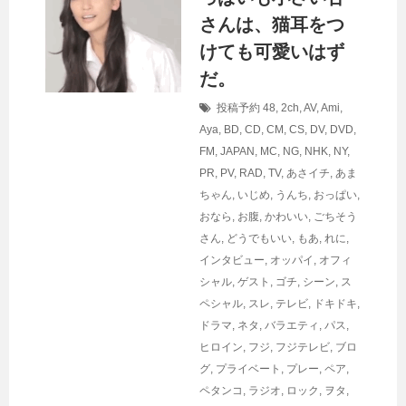
さんは、猫耳をつ
けても可愛いはず
だ。
投稿予約
48
,
2ch
,
AV
,
Ami
,
Aya
,
BD
,
CD
,
CM
,
CS
,
DV
,
DVD
,
FM
,
JAPAN
,
MC
,
NG
,
NHK
,
NY
,
PR
,
PV
,
RAD
,
TV
,
あさイチ
,
あま
ちゃん
,
いじめ
,
うんち
,
おっぱい
,
おなら
,
お腹
,
かわいい
,
ごちそう
さん
,
どうでもいい
,
もあ
,
れに
,
インタビュー
,
オッパイ
,
オフィ
シャル
,
ゲスト
,
ゴチ
,
シーン
,
ス
ペシャル
,
スレ
,
テレビ
,
ドキドキ
,
ドラマ
,
ネタ
,
バラエティ
,
パス
,
ヒロイン
,
フジ
,
フジテレビ
,
ブロ
グ
,
プライベート
,
プレー
,
ペア
,
ペタンコ
,
ラジオ
,
ロック
,
ヲタ
,