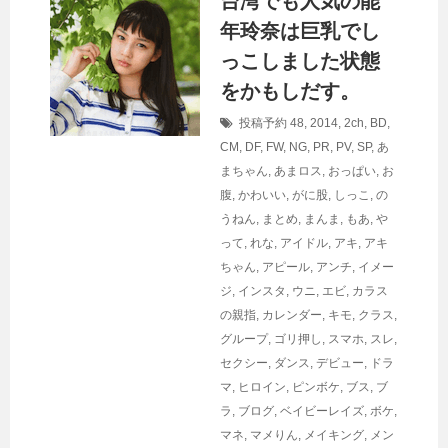
台湾でも人気の能
年玲奈は巨乳でし
っこしました状態
をかもしだす。
投稿予約
48
,
2014
,
2ch
,
BD
,
CM
,
DF
,
FW
,
NG
,
PR
,
PV
,
SP
,
あ
まちゃん
,
あまロス
,
おっぱい
,
お
腹
,
かわいい
,
がに股
,
しっこ
,
の
うねん
,
まとめ
,
まんま
,
もあ
,
や
って
,
れな
,
アイドル
,
アキ
,
アキ
ちゃん
,
アピール
,
アンチ
,
イメー
ジ
,
インスタ
,
ウニ
,
エビ
,
カラス
の親指
,
カレンダー
,
キモ
,
クラス
,
グループ
,
ゴリ押し
,
スマホ
,
スレ
,
セクシー
,
ダンス
,
デビュー
,
ドラ
マ
,
ヒロイン
,
ピンボケ
,
ブス
,
ブ
ラ
,
ブログ
,
ベイビーレイズ
,
ボケ
,
マネ
,
マメりん
,
メイキング
,
メン