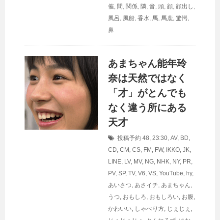
催
,
間
,
関係
,
隣
,
音
,
頭
,
顔
,
顔出し
,
風呂
,
風船
,
香水
,
馬
,
馬鹿
,
驚愕
,
鼻
あまちゃん能年玲
奈は天然ではなく
「才」がとんでも
なく違う所にある
天才
投稿予約
48
,
23:30
,
AV
,
BD
,
CD
,
CM
,
CS
,
FM
,
FW
,
IKKO
,
JK
,
LINE
,
LV
,
MV
,
NG
,
NHK
,
NY
,
PR
,
PV
,
SP
,
TV
,
V6
,
VS
,
YouTube
,
hy
,
あいさつ
,
あさイチ
,
あまちゃん
,
うつ
,
おもしろ
,
おもしろい
,
お腹
,
かわいい
,
しゃべり方
,
じぇじぇ
,