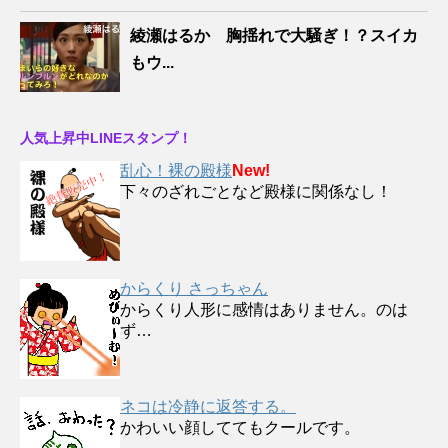
綾瀬はるか 胸揺れで大騒ぎ！？スイカ
もウ...
人気上昇中LINEスタンプ！
乱心！裸の殿様
New!
下々のざれごとなど殿様に関係なし！
からくり さっちゃん
からくり人形に感情はありません。のは
ず…
ネコは冷静に返答する。
かわいい顔しててもクールです。