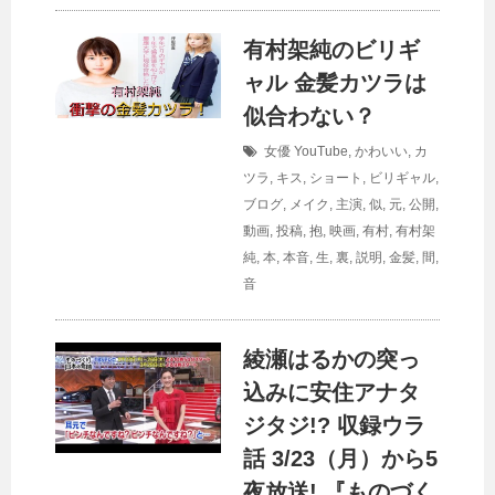
有村架純のビリギ
ャル 金髪カツラは
似合わない？
女優
YouTube
,
かわいい
,
カ
ツラ
,
キス
,
ショート
,
ビリギャル
,
ブログ
,
メイク
,
主演
,
似
,
元
,
公開
,
動画
,
投稿
,
抱
,
映画
,
有村
,
有村架
純
,
本
,
本音
,
生
,
裏
,
説明
,
金髪
,
間
,
音
綾瀬はるかの突っ
込みに安住アナタ
ジタジ!? 収録ウラ
話 3/23（月）から5
夜放送! 『ものづく