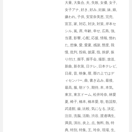
大量
,
大集合
,
夫
,
失敗
,
女優
,
女子
,
女子アナ
,
好き
,
好み
,
妊娠
,
妹
,
娘
,
嫌われ
,
子供
,
安室奈美恵
,
完売
,
宣言
,
家
,
対応
,
対決
,
対策
,
岸本セ
シル
,
嵐
,
席
,
年齢
,
幸せ
,
広島
,
強
,
当選
,
影響
,
心配
,
応援
,
情報
,
惚れ
た
,
想像
,
愛
,
愛夏
,
感謝
,
態度
,
我
慢
,
批判
,
投稿
,
披露
,
指
,
挨拶
,
振
り付け
,
握手
,
握手会
,
撮影
,
放送
,
新曲
,
新衣装
,
日テレ
,
日本テレビ
,
日産
,
昔
,
映像
,
暦
,
暦の上ではデ
ィセンバー
,
曲
,
書き込み
,
最後
,
最高
,
服
,
朝ドラ
,
期待
,
本
,
本気
,
東京
,
東京ドーム
,
松井玲奈
,
林愛
夏
,
椅子
,
橋本
,
橋本愛
,
歌
,
歌謡祭
,
武道館
,
歯
,
比較
,
気になる
,
決定
,
注目
,
洗脳
,
活動
,
渋谷
,
渡邊璃生
,
満員
,
演出
,
炎上
,
点
,
無料
,
熱
,
特
典
,
特別
,
特集
,
王
,
玲奈
,
現場
,
生
,