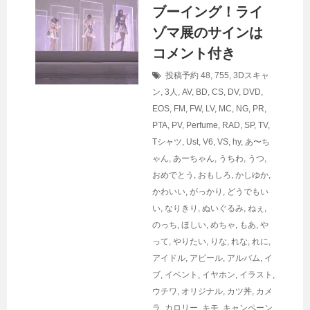
ブーイング！ライ
ゾマ展のサインは
コメント付き
投稿予約
48
,
755
,
3Dスキャ
ン
,
3人
,
AV
,
BD
,
CS
,
DV
,
DVD
,
EOS
,
FM
,
FW
,
LV
,
MC
,
NG
,
PR
,
PTA
,
PV
,
Perfume
,
RAD
,
SP
,
TV
,
Tシャツ
,
Ust
,
V6
,
VS
,
hy
,
あ〜ち
ゃん
,
あーちゃん
,
うちわ
,
うつ
,
おめでとう
,
おもしろ
,
かしゆか
,
かわいい
,
がっかり
,
どうでもい
い
,
なりきり
,
ぬいぐるみ
,
ねぇ
,
のっち
,
ほしい
,
めちゃ
,
もあ
,
や
って
,
やりたい
,
りな
,
れな
,
れに
,
アイドル
,
アピール
,
アルバム
,
イ
ブ
,
イベント
,
イヤホン
,
イラスト
,
ウチワ
,
オリジナル
,
カツ丼
,
カメ
ラ
,
カロリー
,
キモ
,
キャンペーン
,