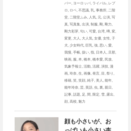
バー
,
ヨーロッパ
,
ライバル
,
レプ
ロ
,
ロペ
,
不思議
,
乳
,
事務所
,
二階
堂
,
二階堂ふみ
,
人気
,
元
,
公演
,
写
真
,
写真集
,
出演
,
制服
,
剛
,
剛力
,
剛力彩芽
,
匂い
,
可愛
,
台湾
,
噂
,
変
,
変更
,
大人
,
大人気
,
女優
,
女性
,
子
犬
,
少女時代
,
巨乳
,
強
,
思い
,
愛
,
我慢
,
手帳
,
扱い
,
指
,
日本人
,
旦那
,
映画
,
服
,
本
,
橋本
,
橋本愛
,
民放
,
気象予報士
,
活動
,
活躍
,
演技
,
漫
画
,
玲奈
,
生
,
画像
,
発言
,
目
,
祭り
,
移籍
,
笑
,
笑顔
,
純子
,
美人
,
能年
,
能年玲奈
,
芸
,
英語
,
虫
,
裏
,
親日
,
記事
,
話題
,
足
,
間
,
限定
,
雪
,
露出
,
顔
,
高校
,
魅力
顔も小さいが、お
っぱいも小さい杏