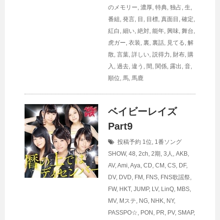
のメモリー
,
濃厚
,
特典
,
独占
,
生
,
番組
,
発言
,
目
,
目標
,
真面目
,
確定
,
紅白
,
細い
,
絶対
,
能年
,
興味
,
舞台
,
虎ガー
,
衣装
,
裏
,
裏話
,
見てる
,
解
散
,
言葉
,
詳しい
,
説得力
,
財布
,
購
入
,
過去
,
違う
,
間
,
関係
,
露出
,
音
,
順位
,
馬
,
馬鹿
ベイビーレイズ
Part9
投稿予約
1位
,
1番ソング
SHOW
,
48
,
2ch
,
2期
,
3人
,
AKB
,
AV
,
Ami
,
Aya
,
CD
,
CM
,
CS
,
DF
,
DV
,
DVD
,
FM
,
FNS
,
FNS歌謡祭
,
FW
,
HKT
,
JUMP
,
LV
,
LinQ
,
MBS
,
MV
,
Mステ
,
NG
,
NHK
,
NY
,
PASSPO☆
,
PON
,
PR
,
PV
,
SMAP
,