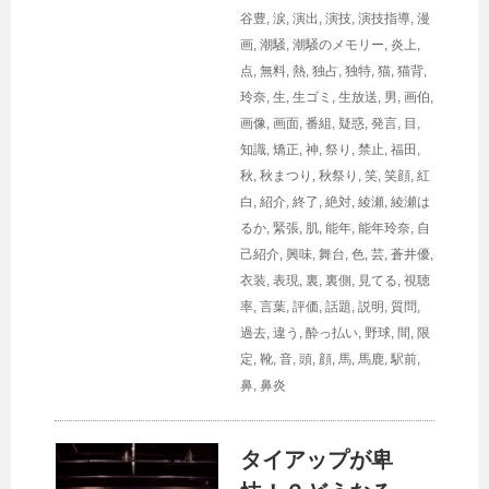
谷豊
,
涙
,
演出
,
演技
,
演技指導
,
漫
画
,
潮騒
,
潮騒のメモリー
,
炎上
,
点
,
無料
,
熱
,
独占
,
独特
,
猫
,
猫背
,
玲奈
,
生
,
生ゴミ
,
生放送
,
男
,
画伯
,
画像
,
画面
,
番組
,
疑惑
,
発言
,
目
,
知識
,
矯正
,
神
,
祭り
,
禁止
,
福田
,
秋
,
秋まつり
,
秋祭り
,
笑
,
笑顔
,
紅
白
,
紹介
,
終了
,
絶対
,
綾瀬
,
綾瀬は
るか
,
緊張
,
肌
,
能年
,
能年玲奈
,
自
己紹介
,
興味
,
舞台
,
色
,
芸
,
蒼井優
,
衣装
,
表現
,
裏
,
裏側
,
見てる
,
視聴
率
,
言葉
,
評価
,
話題
,
説明
,
質問
,
過去
,
違う
,
酔っ払い
,
野球
,
間
,
限
定
,
靴
,
音
,
頭
,
顔
,
馬
,
馬鹿
,
駅前
,
鼻
,
鼻炎
タイアップが卑