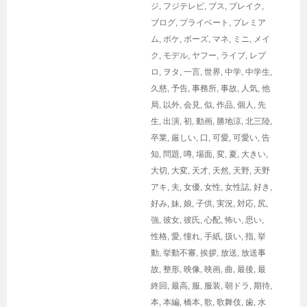
ジ
,
フジテレビ
,
ブス
,
ブレイク
,
ブログ
,
プライベート
,
プレミア
ム
,
ボケ
,
ポーズ
,
マネ
,
ミニ
,
メイ
ク
,
モデル
,
ヤフー
,
ライブ
,
レプ
ロ
,
ヲタ
,
一言
,
世界
,
中学
,
中学生
,
久慈
,
予告
,
事務所
,
事故
,
人気
,
他
局
,
以外
,
会見
,
似
,
作品
,
個人
,
先
生
,
出演
,
初
,
動画
,
勝地涼
,
北三陸
,
卒業
,
厳しい
,
口
,
可愛
,
可愛い
,
告
知
,
問題
,
噂
,
場面
,
変
,
夏
,
大きい
,
大切
,
大変
,
天才
,
天然
,
天野
,
天野
アキ
,
夫
,
女優
,
女性
,
女性誌
,
好き
,
好み
,
妹
,
娘
,
子供
,
実況
,
対応
,
尻
,
強
,
彼女
,
彼氏
,
心配
,
怖い
,
思い
,
性格
,
愛
,
憧れ
,
手紙
,
扱い
,
指
,
挙
動
,
挙動不審
,
挨拶
,
放送
,
放送事
故
,
整形
,
映像
,
映画
,
曲
,
最後
,
最
終回
,
最高
,
服
,
服装
,
朝ドラ
,
期待
,
本
,
本編
,
橋本
,
歌
,
歌舞伎
,
歯
,
水