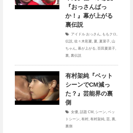
『おっさんばっ
か！』幕が上がる
裏伝説
アイドル
おっさん
,
ももクロ
,
伝説
,
佐々木彩夏
,
夏
,
夏菜子
,
山
ちゃん
,
幕が上がる
,
百田夏菜子
,
裏
,
裏伝説
有村架純『ベット
シーンでCM減っ
た？』芸能界の裏
側
女優
,
話題
CM
,
シーン
,
ベッ
トシーン
,
有村
,
有村架純
,
芸
,
裏
,
裏側