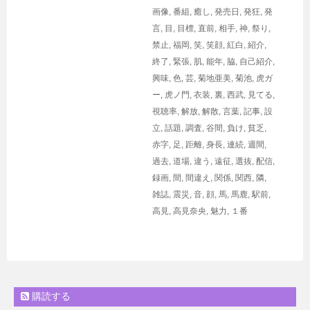
画像
,
番組
,
癒し
,
発売日
,
発狂
,
発
言
,
目
,
目標
,
直前
,
相手
,
神
,
祭り
,
禁止
,
福岡
,
笑
,
笑顔
,
紅白
,
紹介
,
終了
,
緊張
,
肌
,
能年
,
脇
,
自己紹介
,
興味
,
色
,
芸
,
菊地亜美
,
菊池
,
虎ガ
ー
,
虎ノ門
,
衣装
,
裏
,
西武
,
見てる
,
視聴率
,
解放
,
解散
,
言葉
,
記事
,
設
立
,
話題
,
調査
,
谷間
,
負け
,
貧乏
,
赤字
,
足
,
距離
,
身長
,
連続
,
週間
,
過去
,
道場
,
違う
,
遠征
,
選抜
,
配信
,
録画
,
間
,
間違え
,
関係
,
関西
,
隣
,
雑誌
,
震災
,
音
,
顔
,
馬
,
馬鹿
,
駅前
,
高見
,
高見奈央
,
魅力
,
１番
購読する