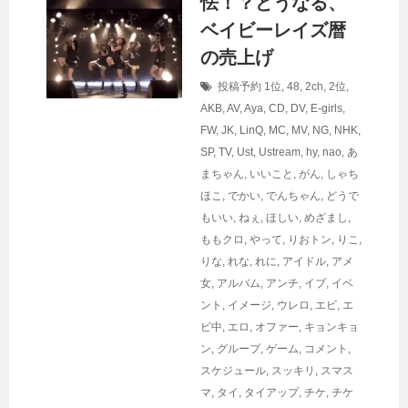
怯！？どうなる、
ベイビーレイズ暦
の売上げ
投稿予約
1位
,
48
,
2ch
,
2位
,
AKB
,
AV
,
Aya
,
CD
,
DV
,
E-girls
,
FW
,
JK
,
LinQ
,
MC
,
MV
,
NG
,
NHK
,
SP
,
TV
,
Ust
,
Ustream
,
hy
,
nao
,
あ
まちゃん
,
いいこと
,
がん
,
しゃち
ほこ
,
でかい
,
でんちゃん
,
どうで
もいい
,
ねぇ
,
ほしい
,
めざまし
,
ももクロ
,
やって
,
りおトン
,
りこ
,
りな
,
れな
,
れに
,
アイドル
,
アメ
女
,
アルバム
,
アンチ
,
イブ
,
イベ
ント
,
イメージ
,
ウレロ
,
エビ
,
エ
ビ中
,
エロ
,
オファー
,
キョンキョ
ン
,
グループ
,
ゲーム
,
コメント
,
スケジュール
,
スッキリ
,
スマス
マ
,
タイ
,
タイアップ
,
チケ
,
チケ