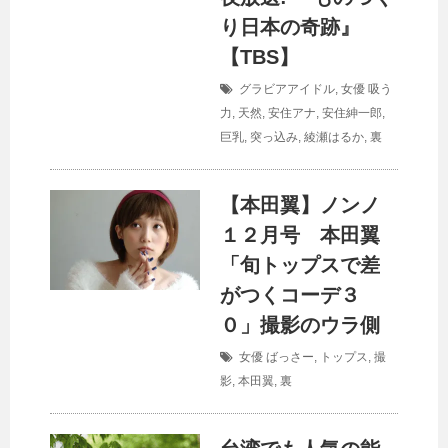
り日本の奇跡』
【TBS】
グラビアアイドル
,
女優
吸う
力
,
天然
,
安住アナ
,
安住紳一郎
,
巨乳
,
突っ込み
,
綾瀬はるか
,
裏
【本田翼】ノンノ
１２月号 本田翼
「旬トップスで差
がつくコーデ３
０」撮影のウラ側
女優
ばっさー
,
トップス
,
撮
影
,
本田翼
,
裏