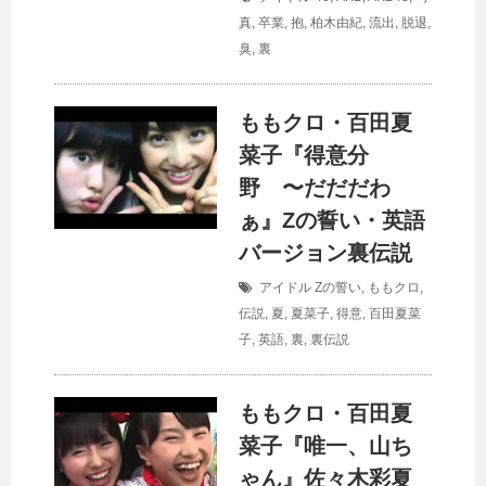
真
,
卒業
,
抱
,
柏木由紀
,
流出
,
脱退
,
臭
,
裏
ももクロ・百田夏
菜子『得意分
野 〜だだだわ
ぁ』Zの誓い・英語
バージョン裏伝説
アイドル
Zの誓い
,
ももクロ
,
伝説
,
夏
,
夏菜子
,
得意
,
百田夏菜
子
,
英語
,
裏
,
裏伝説
ももクロ・百田夏
菜子『唯一、山ち
ゃん』佐々木彩夏