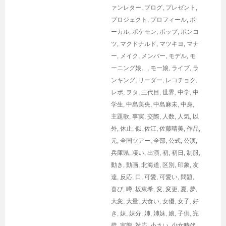
ァンレター
,
ブログ
,
プレゼント
,
プロジェクト
,
プロフィール
,
ボ
ーカル
,
ポケモン
,
ポップ
,
ポンコ
ツ
,
マクドナルド
,
マツキヨ
,
マナ
ー
,
メイク
,
メンバー
,
モデル
,
モ
ーニング娘。
,
モー娘
,
ライブ
,
ラ
ンキング
,
リーダー
,
レコチョク
,
レポ
,
ヲタ
,
三代目
,
世界
,
中学
,
中
学生
,
中島美央
,
中島麻未
,
中身
,
主題歌
,
事実
,
交際
,
人数
,
人気
,
以
外
,
休止
,
似
,
佐江
,
佐藤晴美
,
作品
,
元
,
全国ツアー
,
全部
,
公式
,
公演
,
兵庫県
,
凄い
,
出演
,
初
,
初日
,
制服
,
動き
,
動画
,
北海道
,
区別
,
印象
,
友
達
,
反応
,
口
,
可愛
,
可愛い
,
問題
,
喜び
,
噂
,
坂東希
,
変
,
変更
,
夏
,
夢
,
大変
,
大量
,
大食い
,
女優
,
女子
,
好
き
,
妹
,
妹分
,
姉
,
姉妹
,
娘
,
子供
,
完
璧
,
実態
,
対応
,
小さい
,
少女時代
,