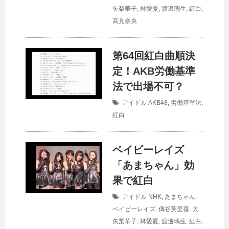
矢梨華子
,
林愛夏
,
渡邊璃生
,
紅白
,
高見奈央
第64回紅白曲順決
定！AKB労働基準
法で出場不可？
アイドル
AKB48
,
労働基準法
,
紅白
ベイビーレイズ
「あまちゃん」効
果で紅白
アイドル
NHK
,
あまちゃん
,
ベイビーレイズ
,
傳谷英里香
,
大
矢梨華子
,
林愛夏
,
渡邊璃生
,
紅白
,