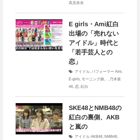
高見奈央
E girls・Ami紅白
出場の「売れない
アイドル」時代と
「若手芸人との
恋」
アイドル
,
パフォーマー
Ami
,
E-girls
,
モーニング娘。
,
乃木坂
46
,
恋
,
紅白
SKE48とNMB48の
紅白の裏側、AKB
と嵐の
アイドル
AKB48
,
NMB48
,