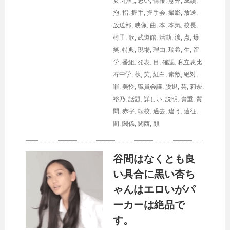
女
,
心配
,
思い
,
情報
,
意外
,
成績
,
抱
,
指
,
握手
,
握手会
,
撮影
,
放送
,
放送部
,
映像
,
曲
,
本
,
本気
,
校長
,
椅子
,
歌
,
武道館
,
活動
,
涙
,
点
,
爆
笑
,
特典
,
現場
,
理由
,
瑞希
,
生
,
留
学
,
番組
,
発表
,
目
,
確認
,
私立恵比
寿中学
,
秋
,
笑
,
紅白
,
素敵
,
絶対
,
罪
,
美怜
,
職員会議
,
脱退
,
芸
,
莉奈
,
裕乃
,
話題
,
詳しい
,
説明
,
貴重
,
質
問
,
赤字
,
転校
,
過去
,
違う
,
遠征
,
間
,
関係
,
関西
,
顔
谷間はなくとも良
い具合に黒い杏ち
ゃんはエロいがパ
ーカーは絶品で
す。