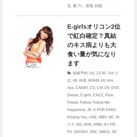
足
,
週プレ
,
道場
,
顔面
E-girlsオリコン2位
で紅白確定？真結
のキス病よりも大
食い量が気になり
ます
投稿予約
1位
,
23:30
,
2ch
,
2
位
,
48
,
AKB
,
AKB48
,
AV
,
Ami
,
Aya
,
CAEBV
,
CD
,
CM
,
DV
,
DVD
,
Dream
,
E-girls
,
EXILE
,
Flow
,
Flower
,
Follow
,
Follow Me
,
Happiness
,
JK
,
K-POP
,
KARA
,
Kissing You
,
LINE
,
MBS
,
MC
,
M
ステ
,
NG
,
NHK
,
NMB
,
NY
,
PR
,
PV
,
SAYAKA
,
SKE
,
SMILE
,
SP
,