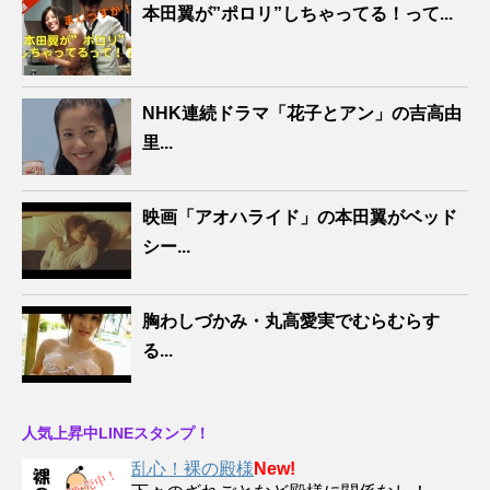
本田翼が”ポロリ”しちゃってる！って...
NHK連続ドラマ「花子とアン」の吉高由
里...
映画「アオハライド」の本田翼がベッド
シー...
胸わしづかみ・丸高愛実でむらむらす
る...
人気上昇中LINEスタンプ！
乱心！裸の殿様
New!