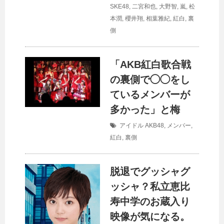
SKE48
,
二宮和也
,
大野智
,
嵐
,
松
本潤
,
櫻井翔
,
相葉雅紀
,
紅白
,
裏
側
「AKB紅白歌合戦
の裏側で◯◯をし
ているメンバーが
多かった」と梅
アイドル
AKB48
,
メンバー
,
紅白
,
裏側
脱退でグッシャグ
ッシャ？私立恵比
寿中学のお蔵入り
映像が気になる。