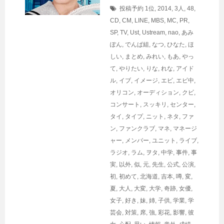
投稿予約
1位
,
2014
,
3人
,
48
,
CD
,
CM
,
LINE
,
MBS
,
MC
,
PR
,
SP
,
TV
,
Ust
,
Ustream
,
nao
,
あみ
ぽん
,
でんぱ組
,
なつ
,
ひなた
,
ほ
しい
,
まとめ
,
みれい
,
もあ
,
やっ
て
,
やりたい
,
りな
,
れな
,
アイド
ル
,
イブ
,
イメージ
,
エビ
,
エビ中
,
オリコン
,
オーディション
,
クビ
,
コンサート
,
スッキリ
,
センター
,
タイ
,
タイプ
,
ニット
,
ネタ
,
ファ
ン
,
ファンクラブ
,
マネ
,
マネージ
ャー
,
メンバー
,
ユニット
,
ライブ
,
ラジオ
,
ラム
,
ヲタ
,
中学
,
事件
,
事
実
,
以外
,
似
,
元
,
先生
,
公式
,
公演
,
初
,
初めて
,
北海道
,
吉本
,
噂
,
変
,
夏
,
大人
,
大変
,
大学
,
奇跡
,
女優
,
女子
,
好き
,
妹
,
姉
,
子供
,
学業
,
学
芸会
,
対策
,
席
,
強
,
彩花
,
影響
,
彼