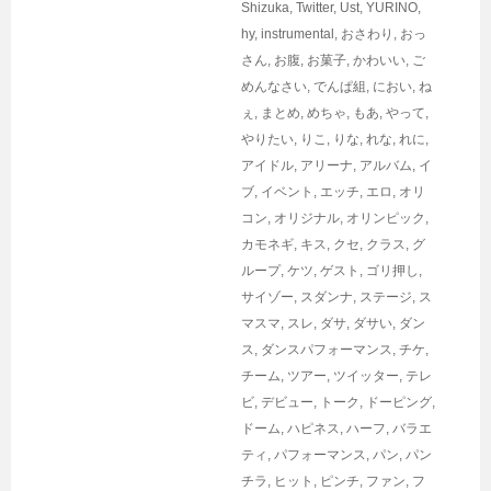
Shizuka
,
Twitter
,
Ust
,
YURINO
,
hy
,
instrumental
,
おさわり
,
おっ
さん
,
お腹
,
お菓子
,
かわいい
,
ご
めんなさい
,
でんぱ組
,
におい
,
ね
ぇ
,
まとめ
,
めちゃ
,
もあ
,
やって
,
やりたい
,
りこ
,
りな
,
れな
,
れに
,
アイドル
,
アリーナ
,
アルバム
,
イ
ブ
,
イベント
,
エッチ
,
エロ
,
オリ
コン
,
オリジナル
,
オリンピック
,
カモネギ
,
キス
,
クセ
,
クラス
,
グ
ループ
,
ケツ
,
ゲスト
,
ゴリ押し
,
サイゾー
,
スダンナ
,
ステージ
,
ス
マスマ
,
スレ
,
ダサ
,
ダサい
,
ダン
ス
,
ダンスパフォーマンス
,
チケ
,
チーム
,
ツアー
,
ツイッター
,
テレ
ビ
,
デビュー
,
トーク
,
ドーピング
,
ドーム
,
ハピネス
,
ハーフ
,
バラエ
ティ
,
パフォーマンス
,
パン
,
パン
チラ
,
ヒット
,
ピンチ
,
ファン
,
フ