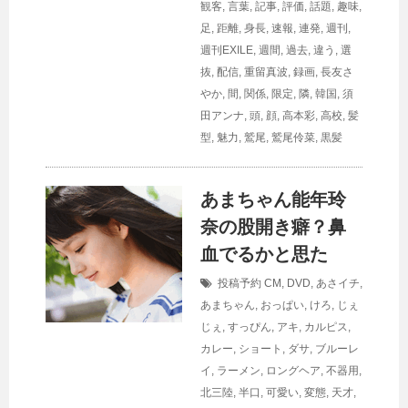
観客
,
言葉
,
記事
,
評価
,
話題
,
趣味
,
足
,
距離
,
身長
,
速報
,
連発
,
週刊
,
週刊EXILE
,
週間
,
過去
,
違う
,
選
抜
,
配信
,
重留真波
,
録画
,
長友さ
やか
,
間
,
関係
,
限定
,
隣
,
韓国
,
須
田アンナ
,
頭
,
顔
,
高本彩
,
高校
,
髪
型
,
魅力
,
鷲尾
,
鷲尾伶菜
,
黒髪
あまちゃん能年玲
奈の股開き癖？鼻
血でるかと思た
投稿予約
CM
,
DVD
,
あさイチ
,
あまちゃん
,
おっぱい
,
けろ
,
じぇ
じぇ
,
すっぴん
,
アキ
,
カルピス
,
カレー
,
ショート
,
ダサ
,
ブルーレ
イ
,
ラーメン
,
ロングヘア
,
不器用
,
北三陸
,
半口
,
可愛い
,
変態
,
天才
,