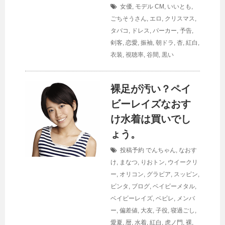
女優
,
モデル
CM
,
いいとも
,
ごちそうさん
,
エロ
,
クリスマス
,
タバコ
,
ドレス
,
パーカー
,
予告
,
剣客
,
恋愛
,
振袖
,
朝ドラ
,
杏
,
紅白
,
衣装
,
視聴率
,
谷間
,
黒い
裸足が汚い？ペイ
ビーレイズなおす
け水着は買いでし
ょう。
投稿予約
でんちゃん
,
なおす
け
,
まなつ
,
りおトン
,
ウイークリ
ー
,
オリコン
,
グラビア
,
スッピン
,
ビンタ
,
ブログ
,
ベイビーメタル
,
ベイビーレイズ
,
ベビレ
,
メンバ
ー
,
偏差値
,
大友
,
子役
,
寝過ごし
,
愛夏
,
暦
,
水着
,
紅白
,
虎ノ門
,
裸
,