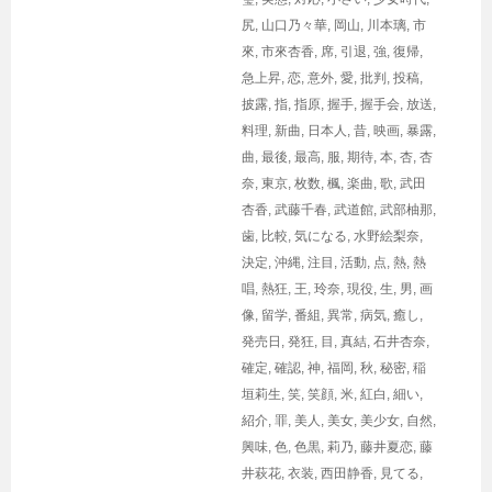
尻
,
山口乃々華
,
岡山
,
川本璃
,
市
來
,
市來杏香
,
席
,
引退
,
強
,
復帰
,
急上昇
,
恋
,
意外
,
愛
,
批判
,
投稿
,
披露
,
指
,
指原
,
握手
,
握手会
,
放送
,
料理
,
新曲
,
日本人
,
昔
,
映画
,
暴露
,
曲
,
最後
,
最高
,
服
,
期待
,
本
,
杏
,
杏
奈
,
東京
,
枚数
,
楓
,
楽曲
,
歌
,
武田
杏香
,
武藤千春
,
武道館
,
武部柚那
,
歯
,
比較
,
気になる
,
水野絵梨奈
,
決定
,
沖縄
,
注目
,
活動
,
点
,
熱
,
熱
唱
,
熱狂
,
王
,
玲奈
,
現役
,
生
,
男
,
画
像
,
留学
,
番組
,
異常
,
病気
,
癒し
,
発売日
,
発狂
,
目
,
真結
,
石井杏奈
,
確定
,
確認
,
神
,
福岡
,
秋
,
秘密
,
稲
垣莉生
,
笑
,
笑顔
,
米
,
紅白
,
細い
,
紹介
,
罪
,
美人
,
美女
,
美少女
,
自然
,
興味
,
色
,
色黒
,
莉乃
,
藤井夏恋
,
藤
井萩花
,
衣装
,
西田静香
,
見てる
,