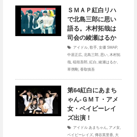
ＳＭＡＰ紅白リハ
で北島三郎に思い
語る。木村拓哉は
司会の綾瀬はるか
アイドル
,
歌手
,
女優
SMAP
,
中居正広
,
北島三郎
,
思い
,
木村拓
哉
,
稲垣吾郎
,
紅白
,
綾瀬はるか
,
草彅剛
,
香取慎吾
第64紅白にあまち
ゃん‐ＧＭＴ・アメ
女・ベイビーレイ
ズ出演！
アイドル
あまちゃん
,
アメ女
,
ベイビーレイズ
,
傳谷英里香
,
大