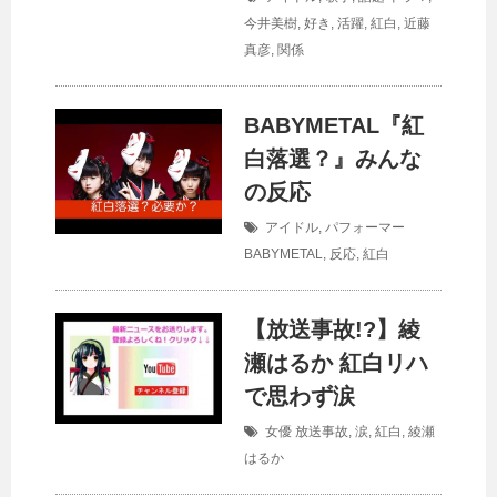
今井美樹
,
好き
,
活躍
,
紅白
,
近藤
真彦
,
関係
BABYMETAL『紅
白落選？』みんな
の反応
アイドル
,
パフォーマー
BABYMETAL
,
反応
,
紅白
【放送事故!?】綾
瀬はるか 紅白リハ
で思わず涙
女優
放送事故
,
涙
,
紅白
,
綾瀬
はるか