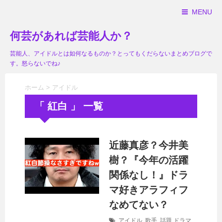
MENU
何芸があれば芸能人か？
芸能人、アイドルとは如何なるものか？とってもくだらないまとめブログで
す。怒らないでね♪
ホーム
>
アイドル
「 紅白 」 一覧
近藤真彦？今井美
樹？『今年の活躍
関係なし！』ドラ
マ好きアラフィフ
なめてない？
アイドル
,
歌手
,
話題
ドラマ
,