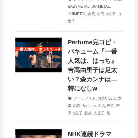
BABYMETAL
,
SU-METAL
,
YUIMETAL
,
吉高
,
吉高由里子
,
由
里子
Perfume完コピ・
バキューム『一番
人気は、はっち』
吉高由里子は足太
い？森カンナは…
特になしw
アーティスト
,
お笑い芸人
,
女
優
,
話題
Perfume
,
人気
,
吉高
,
吉
高由里子
,
意外
,
由里子
,
足
NHK連続ドラマ