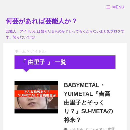
MENU
何芸があれば芸能人か？
芸能人、アイドルとは如何なるものか？とってもくだらないまとめブログで
す。怒らないでね♪
ホーム
>
アイドル
「 由里子 」 一覧
BABYMETAL・
YUIMETAL『吉高
由里子とそっく
り？』SU-METAの
将来？
アイドル
,
アーティスト
,
女優