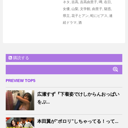
ネタ
,
吉高
,
吉高由里子
,
噂
,
在日
,
女優
,
山梨
,
文学館
,
由里子
,
疑惑
,
県立
,
花子とアン
,
蛇にピアス
,
連
続ドラマ
,
酒
購読する
PREVIEW TOP5
広瀬すず『下着姿でけしからんおっぱい
をぶ...
本田翼が”ポロリ”しちゃってる！って...