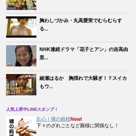
胸わしづかみ・丸高愛実でむらむらす
る...
NHK連続ドラマ「花子とアン」の吉高由
里...
綾瀬はるか 胸揺れで大騒ぎ！？スイカ
もウ...
人気上昇中LINEスタンプ！
乱心！裸の殿様
New!
下々のざれごとなど殿様に関係なし！