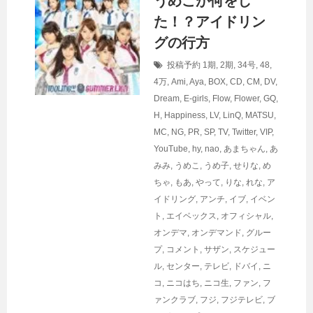
うめこが何をし
た！？アイドリン
グの行方
投稿予約
1期
,
2期
,
34号
,
48
,
4万
,
Ami
,
Aya
,
BOX
,
CD
,
CM
,
DV
,
Dream
,
E-girls
,
Flow
,
Flower
,
GQ
,
H
,
Happiness
,
LV
,
LinQ
,
MATSU
,
MC
,
NG
,
PR
,
SP
,
TV
,
Twitter
,
VIP
,
YouTube
,
hy
,
nao
,
あまちゃん
,
あ
みみ
,
うめこ
,
うめ子
,
せりな
,
め
ちゃ
,
もあ
,
やって
,
りな
,
れな
,
ア
イドリング
,
アンチ
,
イブ
,
イベン
ト
,
エイベックス
,
オフィシャル
,
オンデマ
,
オンデマンド
,
グルー
プ
,
コメント
,
サザン
,
スケジュー
ル
,
センター
,
テレビ
,
ドバイ
,
ニ
コ
,
ニコはち
,
ニコ生
,
ファン
,
フ
ァンクラブ
,
フジ
,
フジテレビ
,
ブ