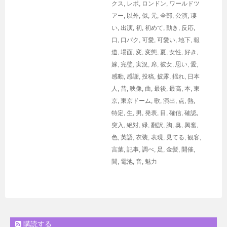
クス
,
レポ
,
ロンドン
,
ワールドツ
アー
,
以外
,
似
,
元
,
全部
,
公演
,
凄
い
,
出演
,
初
,
初めて
,
動き
,
反応
,
口
,
口パク
,
可愛
,
可愛い
,
地下
,
報
道
,
場面
,
変
,
変態
,
夏
,
女性
,
好き
,
嫁
,
完璧
,
実況
,
席
,
彼女
,
思い
,
愛
,
感動
,
感謝
,
投稿
,
披露
,
揺れ
,
日本
人
,
昔
,
映像
,
曲
,
最後
,
最高
,
本
,
東
京
,
東京ドーム
,
歌
,
演出
,
点
,
熱
,
特定
,
生
,
男
,
発表
,
目
,
確信
,
確認
,
突入
,
絶対
,
緑
,
翻訳
,
胸
,
臭
,
興奮
,
色
,
英語
,
衣装
,
表現
,
見てる
,
観客
,
言葉
,
記事
,
調べ
,
足
,
金髪
,
開催
,
間
,
電池
,
音
,
魅力
購読する