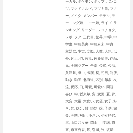
ーカル
,
ポケモン
,
ポップ
,
ポンコ
ツ
,
マクドナルド
,
マツキヨ
,
マナ
ー
,
メイク
,
メンバー
,
モデル
,
モ
ーニング娘。
,
モー娘
,
ライブ
,
ラ
ンキング
,
リーダー
,
レコチョク
,
レポ
,
ヲタ
,
三代目
,
世界
,
中学
,
中
学生
,
中島美央
,
中島麻未
,
中身
,
主題歌
,
事実
,
交際
,
人数
,
人気
,
以
外
,
休止
,
似
,
佐江
,
佐藤晴美
,
作品
,
元
,
全国ツアー
,
全部
,
公式
,
公演
,
兵庫県
,
凄い
,
出演
,
初
,
初日
,
制服
,
動き
,
動画
,
北海道
,
区別
,
印象
,
友
達
,
反応
,
口
,
可愛
,
可愛い
,
問題
,
喜び
,
噂
,
坂東希
,
変
,
変更
,
夏
,
夢
,
大変
,
大量
,
大食い
,
女優
,
女子
,
好
き
,
妹
,
妹分
,
姉
,
姉妹
,
娘
,
子供
,
完
璧
,
実態
,
対応
,
小さい
,
少女時代
,
尻
,
山口乃々華
,
岡山
,
川本璃
,
市
來
,
市來杏香
,
席
,
引退
,
強
,
復帰
,