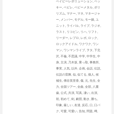
ベイビーレボリューション
,
ベッ
キー
,
ベビレ
,
ベビーメタル
,
ポリ
リズム
,
マナー
,
マネ
,
マネージャ
ー
,
メンバー
,
モデル
,
モー娘
,
ユ
ニット
,
ライバル
,
ライブ
,
ラジオ
,
ラスト
,
リコピン
,
リハ
,
リフト
,
リーダー
,
レプロ
,
レポ
,
ロック
,
ロックアイドル
,
ワクワク
,
ワン
マン
,
ワンマンライブ
,
ヲタ
,
下北
沢
,
不倫
,
不思議
,
中学
,
中学生
,
中
身
,
主演
,
乃木坂
,
乗っ取
,
事務所
,
事実
,
人気
,
以外
,
企画
,
会話
,
伝説
,
伝説の雷舞
,
似
,
似てる
,
個人
,
候
補生
,
傳谷英里香
,
傷
,
元
,
先生
,
全
力
,
全国ツアー
,
全曲
,
全部
,
八重
歯
,
公式
,
共演
,
写真
,
凄い
,
出演
,
初
,
初めて
,
剣
,
劇団
,
動き
,
勝ち
,
印象
,
厳しい
,
友達
,
反応
,
口
,
口パ
ク
,
可愛
,
可愛い
,
告知
,
問題
,
噂
,