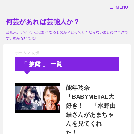
MENU
何芸があれば芸能人か？
芸能人、アイドルとは如何なるものか？とってもくだらないまとめブログで
す。怒らないでね♪
ホーム
>
女優
「 披露 」 一覧
能年玲奈
「BABYMETAL大
好き！」 「水野由
結さんがあまちゃ
んを見てくれ
た！」