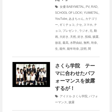
女優
BABYMETAL
,
PV
,
RAD
,
SCHOOL OF LOCK!
,
YUIMETAL
,
YouTube
,
あまちゃん
,
カテゴリ
ー
,
ギミチョコ
,
クセ
,
スマホ
,
チ
ョコ
,
プレゼント
,
ラジオ
,
元
,
動
画
,
大好き
,
天然
,
好き
,
投稿
,
披露
,
放送
,
最高
,
水野由結
,
無料
,
玲奈
,
生
,
能年
,
能年玲奈
,
説明
,
間
さくら学院 テー
マに合わせたパフ
ォーマンスを披露
するが！
アイドル
さくら学院
,
パフォ
ーマンス
,
披露