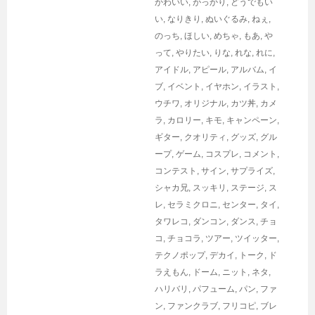
かわいい
,
がっかり
,
どうでもい
い
,
なりきり
,
ぬいぐるみ
,
ねぇ
,
のっち
,
ほしい
,
めちゃ
,
もあ
,
や
って
,
やりたい
,
りな
,
れな
,
れに
,
アイドル
,
アピール
,
アルバム
,
イ
ブ
,
イベント
,
イヤホン
,
イラスト
,
ウチワ
,
オリジナル
,
カツ丼
,
カメ
ラ
,
カロリー
,
キモ
,
キャンペーン
,
ギター
,
クオリティ
,
グッズ
,
グル
ープ
,
ゲーム
,
コスプレ
,
コメント
,
コンテスト
,
サイン
,
サプライズ
,
シャカ兄
,
スッキリ
,
ステージ
,
ス
レ
,
セラミクロニ
,
センター
,
タイ
,
タワレコ
,
ダンコン
,
ダンス
,
チョ
コ
,
チョコラ
,
ツアー
,
ツイッター
,
テクノポップ
,
デカイ
,
トーク
,
ド
ラえもん
,
ドーム
,
ニット
,
ネタ
,
ハリバリ
,
パフューム
,
パン
,
ファ
ン
,
ファンクラブ
,
フリコピ
,
ブレ