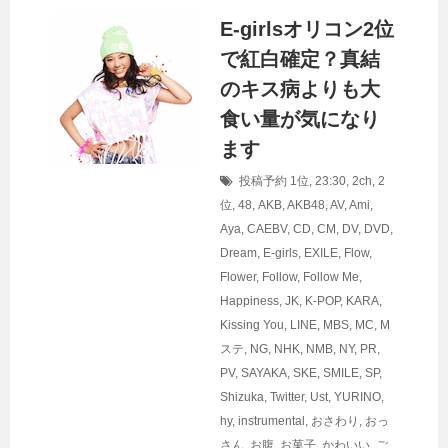
E-girlsオリコン2位
で紅白確定？真結
のキス病よりも大
食い量が気になり
ます
投稿予約
1位
,
23:30
,
2ch
,
2
位
,
48
,
AKB
,
AKB48
,
AV
,
Ami
,
Aya
,
CAEBV
,
CD
,
CM
,
DV
,
DVD
,
Dream
,
E-girls
,
EXILE
,
Flow
,
Flower
,
Follow
,
Follow Me
,
Happiness
,
JK
,
K-POP
,
KARA
,
Kissing You
,
LINE
,
MBS
,
MC
,
M
ステ
,
NG
,
NHK
,
NMB
,
NY
,
PR
,
PV
,
SAYAKA
,
SKE
,
SMILE
,
SP
,
Shizuka
,
Twitter
,
Ust
,
YURINO
,
hy
,
instrumental
,
おさわり
,
おっ
さん
,
お腹
,
お菓子
,
かわいい
,
ご