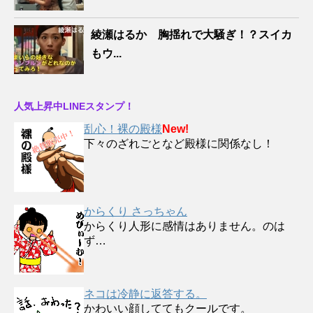
綾瀬はるか 胸揺れで大騒ぎ！？スイカ
もウ...
人気上昇中LINEスタンプ！
乱心！裸の殿様
New!
下々のざれごとなど殿様に関係なし！
からくり さっちゃん
からくり人形に感情はありません。のは
ず…
ネコは冷静に返答する。
かわいい顔しててもクールです。