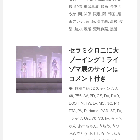
抜
,
配信
,
重留真波
,
録画
,
長友さ
やか
,
間
,
関係
,
限定
,
隣
,
韓国
,
須
田アンナ
,
頭
,
顔
,
高本彩
,
高校
,
髪
型
,
魅力
,
鷲尾
,
鷲尾伶菜
,
黒髪
セラミクロニに大
ブーイング！ライ
ゾマ展のサインは
コメント付き
投稿予約
3Dスキャン
,
3人
,
48
,
755
,
AV
,
BD
,
CS
,
DV
,
DVD
,
EOS
,
FM
,
FW
,
LV
,
MC
,
NG
,
PR
,
PTA
,
PV
,
Perfume
,
RAD
,
SP
,
TV
,
Tシャツ
,
Ust
,
V6
,
VS
,
hy
,
あ〜ち
ゃん
,
あーちゃん
,
うちわ
,
うつ
,
おめでとう
,
おもしろ
,
かしゆか
,