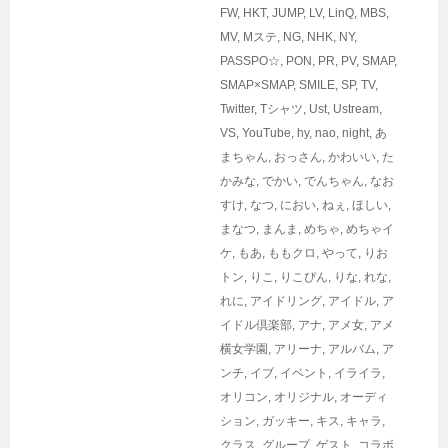
FW
,
HKT
,
JUMP
,
LV
,
LinQ
,
MBS
,
MV
,
Mステ
,
NG
,
NHK
,
NY
,
PASSPO☆
,
PON
,
PR
,
PV
,
SMAP
,
SMAP×SMAP
,
SMILE
,
SP
,
TV
,
Twitter
,
Tシャツ
,
Ust
,
Ustream
,
VS
,
YouTube
,
hy
,
nao
,
night
,
あ
まちゃん
,
おっさん
,
かわいい
,
た
かみな
,
でかい
,
でんちゃん
,
なお
すけ
,
なつ
,
におい
,
ねぇ
,
ほしい
,
まなつ
,
まんま
,
めちゃ
,
めちゃイ
ケ
,
もあ
,
ももクロ
,
やって
,
りお
トン
,
りこ
,
りこぴん
,
りな
,
れな
,
れに
,
アイドリング
,
アイドル
,
ア
イドル倶楽部
,
アナ
,
アメ女
,
アメ
横女学園
,
アリーナ
,
アルバム
,
ア
ンチ
,
イブ
,
イベント
,
イライラ
,
オリコン
,
オリジナル
,
オーディ
ション
,
ガッキー
,
キス
,
キャラ
,
クラス
,
グループ
,
ゲスト
,
コラボ
,