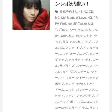
ンレポが凄い！
投稿予約
3人
,
48
,
AV
,
CD
,
MC
,
MV
,
Magic of Love
,
NG
,
PR
,
PV
,
Perfume
,
SP
,
Twitter
,
Ust
,
YouTube
,
あーちゃん
,
おもしろ
,
かしゆか
,
ねぇ
,
のっち
,
もあ
,
や
って
,
りな
,
れな
,
れに
,
アプリ
,
ア
ルバム
,
アンチ
,
イブ
,
インタビュ
ー
,
エッチ
,
オープニング
,
カレー
,
ギャップ
,
クオリティ
,
ゲイ
,
コー
ル
,
サプライズ
,
ステージ
,
スマホ
,
スレ
,
タイ
,
ダンス
,
チーム
,
ツア
ー
,
ツイッター
,
ツイート
,
テクノ
ポップ
,
テレビ
,
デカい
,
ドバイ
,
ドーム
,
ニット
,
パフォーマンス
,
ヒット
,
ファン
,
ファンクラブ
,
ブ
ス
,
ポップ
,
ポリリズム
,
ユニット
,
ヨーロッパ
,
ライブ
,
ラム
,
リミッ