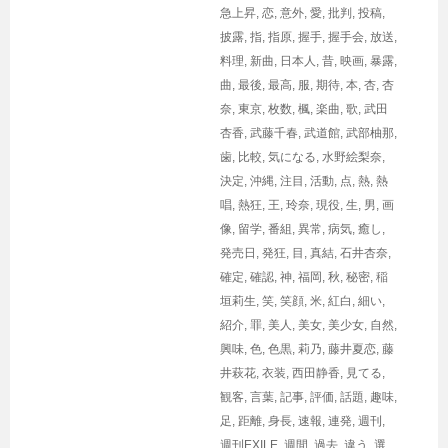
急上昇
,
恋
,
意外
,
愛
,
批判
,
投稿
,
披露
,
指
,
指原
,
握手
,
握手会
,
放送
,
料理
,
新曲
,
日本人
,
昔
,
映画
,
暴露
,
曲
,
最後
,
最高
,
服
,
期待
,
本
,
杏
,
杏
奈
,
東京
,
枚数
,
楓
,
楽曲
,
歌
,
武田
杏香
,
武藤千春
,
武道館
,
武部柚那
,
歯
,
比較
,
気になる
,
水野絵梨奈
,
決定
,
沖縄
,
注目
,
活動
,
点
,
熱
,
熱
唱
,
熱狂
,
王
,
玲奈
,
現役
,
生
,
男
,
画
像
,
留学
,
番組
,
異常
,
病気
,
癒し
,
発売日
,
発狂
,
目
,
真結
,
石井杏奈
,
確定
,
確認
,
神
,
福岡
,
秋
,
秘密
,
稲
垣莉生
,
笑
,
笑顔
,
米
,
紅白
,
細い
,
紹介
,
罪
,
美人
,
美女
,
美少女
,
自然
,
興味
,
色
,
色黒
,
莉乃
,
藤井夏恋
,
藤
井萩花
,
衣装
,
西田静香
,
見てる
,
観客
,
言葉
,
記事
,
評価
,
話題
,
趣味
,
足
,
距離
,
身長
,
速報
,
連発
,
週刊
,
週刊EXILE
,
週間
,
過去
,
違う
,
選