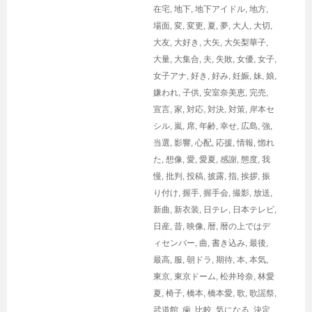
在宅
,
地下
,
地下アイドル
,
地方
,
場面
,
変
,
変更
,
夏
,
夢
,
大人
,
大切
,
大友
,
大好き
,
大矢
,
大矢梨華子
,
大量
,
大集合
,
夫
,
失敗
,
女優
,
女子
,
女子アナ
,
好き
,
好み
,
妊娠
,
妹
,
娘
,
嫌われ
,
子供
,
安室奈美恵
,
完売
,
宣言
,
家
,
対応
,
対決
,
対策
,
岸本セ
シル
,
嵐
,
席
,
年齢
,
幸せ
,
広島
,
強
,
当選
,
影響
,
心配
,
応援
,
情報
,
惚れ
た
,
想像
,
愛
,
愛夏
,
感謝
,
態度
,
我
慢
,
批判
,
投稿
,
披露
,
指
,
挨拶
,
振
り付け
,
握手
,
握手会
,
撮影
,
放送
,
新曲
,
新衣装
,
日テレ
,
日本テレビ
,
日産
,
昔
,
映像
,
暦
,
暦の上ではデ
ィセンバー
,
曲
,
書き込み
,
最後
,
最高
,
服
,
朝ドラ
,
期待
,
本
,
本気
,
東京
,
東京ドーム
,
松井玲奈
,
林愛
夏
,
椅子
,
橋本
,
橋本愛
,
歌
,
歌謡祭
,
武道館
,
歯
,
比較
,
気になる
,
決定
,