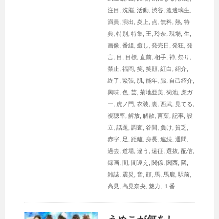
注目
,
洗脳
,
活動
,
渋谷
,
渡邊璃生
,
満員
,
演出
,
炎上
,
点
,
無料
,
熱
,
特
典
,
特別
,
特集
,
王
,
玲奈
,
現場
,
生
,
画像
,
番組
,
癒し
,
発売日
,
発狂
,
発
言
,
目
,
目標
,
直前
,
相手
,
神
,
祭り
,
禁止
,
福岡
,
笑
,
笑顔
,
紅白
,
紹介
,
終了
,
緊張
,
肌
,
能年
,
脇
,
自己紹介
,
興味
,
色
,
芸
,
菊地亜美
,
菊池
,
虎ガ
ー
,
虎ノ門
,
衣装
,
裏
,
西武
,
見てる
,
視聴率
,
解放
,
解散
,
言葉
,
記事
,
設
立
,
話題
,
調査
,
谷間
,
負け
,
貧乏
,
赤字
,
足
,
距離
,
身長
,
連続
,
週間
,
過去
,
道場
,
違う
,
遠征
,
選抜
,
配信
,
録画
,
間
,
間違え
,
関係
,
関西
,
隣
,
雑誌
,
震災
,
音
,
顔
,
馬
,
馬鹿
,
駅前
,
高見
,
高見奈央
,
魅力
,
１番