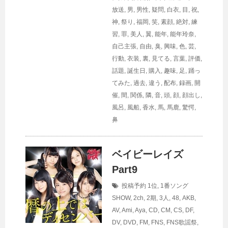
放送
,
男
,
男性
,
疑問
,
白衣
,
目
,
祝
,
神
,
祭り
,
福岡
,
笑
,
素顔
,
絶対
,
練
習
,
罪
,
美人
,
翼
,
能年
,
能年玲奈
,
自己主張
,
自由
,
臭
,
興味
,
色
,
芸
,
行動
,
衣装
,
裏
,
見てる
,
言葉
,
評価
,
話題
,
誕生日
,
購入
,
趣味
,
足
,
踊っ
てみた
,
過去
,
違う
,
配布
,
録画
,
開
催
,
間
,
関係
,
隣
,
音
,
頭
,
顔
,
顔出し
,
風呂
,
風船
,
香水
,
馬
,
馬鹿
,
驚愕
,
鼻
ベイビーレイズ
Part9
投稿予約
1位
,
1番ソング
SHOW
,
2ch
,
2期
,
3人
,
48
,
AKB
,
AV
,
Ami
,
Aya
,
CD
,
CM
,
CS
,
DF
,
DV
,
DVD
,
FM
,
FNS
,
FNS歌謡祭
,