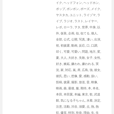
イク
,
ヘッドフォン
,
ヘッドホン
,
ポップ
,
ポンポン
,
ポーズ
,
メイク
,
ヤスタカ
,
ユニット
,
ライゾマ
,
ラ
イブ
,
ラジオ
,
ラスト
,
レイヤー
,
レポ
,
ローラ
,
ヲタ
,
世界
,
中身
,
以
外
,
仮装
,
企画
,
似
,
似てる
,
個人
,
全部
,
公式
,
公開
,
写真
,
凄い
,
出演
,
初
,
初披露
,
動画
,
反応
,
口
,
口調
,
叩く
,
可愛
,
可愛い
,
問題
,
地方
,
変
,
夏
,
大人
,
大好き
,
失敗
,
女子
,
女性
,
好き
,
嫉妬
,
嫌われ
,
嫌われる
,
実
況
,
家
,
対応
,
嵐
,
席
,
広島
,
強
,
彼女
,
彼氏
,
思い
,
想像
,
愛
,
感動
,
扱い
,
投稿
,
披露
,
撮影
,
放送
,
昔
,
映像
,
映画
,
曲
,
最後
,
服
,
期待
,
本
,
本名
,
本田
,
本田翼
,
本編
,
東京
,
歌
,
武道
館
,
気になる子ちゃん
,
水着
,
決定
,
注意
,
活動
,
渋谷
,
溺愛
,
点
,
熱
,
熱
狂
,
爆笑
,
特別
,
玲奈
,
理由
,
生
,
生