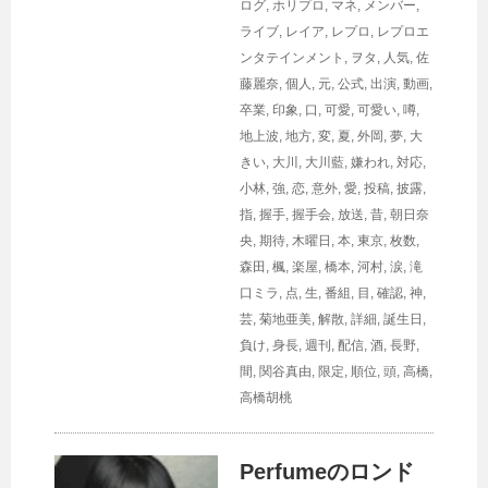
ログ
,
ホリプロ
,
マネ
,
メンバー
,
ライブ
,
レイア
,
レプロ
,
レプロエ
ンタテインメント
,
ヲタ
,
人気
,
佐
藤麗奈
,
個人
,
元
,
公式
,
出演
,
動画
,
卒業
,
印象
,
口
,
可愛
,
可愛い
,
噂
,
地上波
,
地方
,
変
,
夏
,
外岡
,
夢
,
大
きい
,
大川
,
大川藍
,
嫌われ
,
対応
,
小林
,
強
,
恋
,
意外
,
愛
,
投稿
,
披露
,
指
,
握手
,
握手会
,
放送
,
昔
,
朝日奈
央
,
期待
,
木曜日
,
本
,
東京
,
枚数
,
森田
,
楓
,
楽屋
,
橋本
,
河村
,
涙
,
滝
口ミラ
,
点
,
生
,
番組
,
目
,
確認
,
神
,
芸
,
菊地亜美
,
解散
,
詳細
,
誕生日
,
負け
,
身長
,
週刊
,
配信
,
酒
,
長野
,
間
,
関谷真由
,
限定
,
順位
,
頭
,
高橋
,
高橋胡桃
Perfumeのロンド