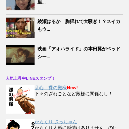
里...
綾瀬はるか 胸揺れで大騒ぎ！？スイカ
もウ...
映画「アオハライド」の本田翼がベッド
シー...
人気上昇中LINEスタンプ！
乱心！裸の殿様
New!
下々のざれごとなど殿様に関係なし！
からくり さっちゃん
からくり人形に感情はありません。のは