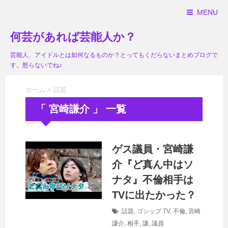
MENU
何芸があれば芸能人か？
芸能人、アイドルとは如何なるものか？とってもくだらないまとめブログで
す。怒らないでね♪
ホーム
>
話題
「 宮崎謙介 」 一覧
ゲス議員・宮崎謙
介『ど真ん中はソ
ナタ』不倫相手は
TVに出たかった？
話題
,
ゴシップ
TV
,
不倫
,
宮崎
謙介
,
相手
,
謙
,
議員