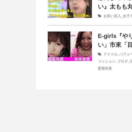
い』太もも
お笑い芸人
,
女子
E-girl
い」市來「
アイドル
,
パフォ
ァッション
,
ブログ
,
鷲尾怜菜