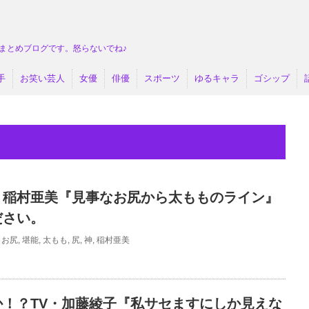
まとめブログです。怒らないでね♪
手
お笑い芸人
女優
俳優
スポーツ
ゆるキャラ
ゴシップ
・稲村亜美『見事なお尻から太もものライン』
゙さい。
お尻
,
堪能
,
太もも
,
尻
,
神
,
稲村亜美
か！？TV・加藤綾子『私サセますにしか見えな