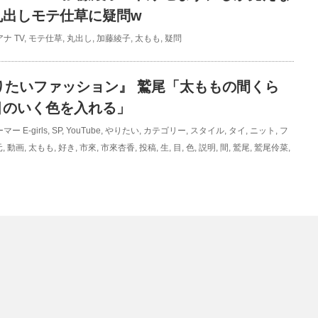
丸出しモテ仕草に疑問w
アナ
TV
,
モテ仕草
,
丸出し
,
加藤綾子
,
太もも
,
疑問
s『やりたいファッション』 鷲尾「太ももの間くら
目のいく色を入れる」
ーマー
E-girls
,
SP
,
YouTube
,
やりたい
,
カテゴリー
,
スタイル
,
タイ
,
ニット
,
フ
元
,
動画
,
太もも
,
好き
,
市來
,
市來杏香
,
投稿
,
生
,
目
,
色
,
説明
,
間
,
鷲尾
,
鷲尾伶菜
,