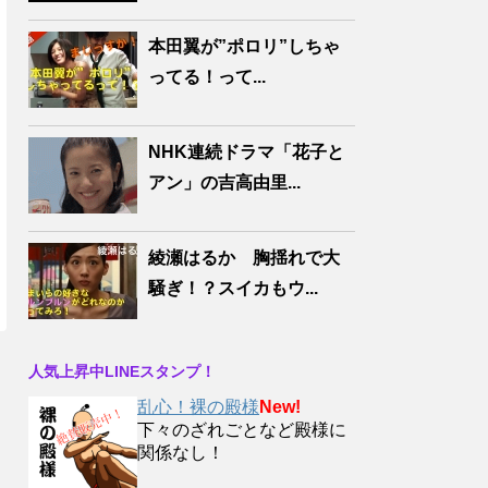
本田翼が”ポロリ”しちゃ
ってる！って...
NHK連続ドラマ「花子と
アン」の吉高由里...
綾瀬はるか 胸揺れで大
騒ぎ！？スイカもウ...
人気上昇中LINEスタンプ！
乱心！裸の殿様
New!
下々のざれごとなど殿様に
関係なし！