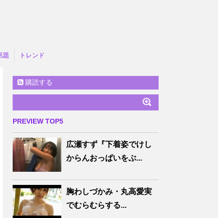
話題
トレンド
購読する
PREVIEW TOP5
広瀬すず『下着姿でけし
からんおっぱいをぶ...
胸わしづかみ・丸高愛実
でむらむらする...