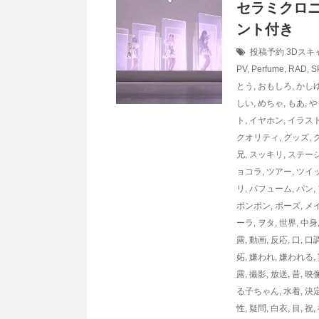
セラミクロ
ント付き
投稿予約
3Dスキ
PV
,
Perfume
,
RAD
,
S
とう
,
おもしろ
,
かし
しい
,
めちゃ
,
もあ
,
や
ト
,
イヤホン
,
イラス
クオリティ
,
グッズ
,
兄
,
スッキリ
,
ステー
ョコラ
,
ツアー
,
ツイ
リ
,
パフューム
,
パン
,
ポンポン
,
ポーズ
,
メ
ーラ
,
ヲタ
,
世界
,
中身
露
,
動画
,
反応
,
口
,
口
妬
,
嫌われ
,
嫌われる
,
露
,
撮影
,
放送
,
昔
,
映
る子ちゃん
,
水着
,
決
性
,
疑問
,
白衣
,
目
,
祝
,