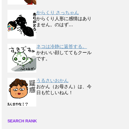
からくり さっちゃん
からくり人形に感情はあり
ません。のはず…
ネコは冷静に返答する。
かわいい顔しててもクール
です。
うるさいおかん
おかん（お母さん）は、今
日も忙しいねん！
SEARCH RANK