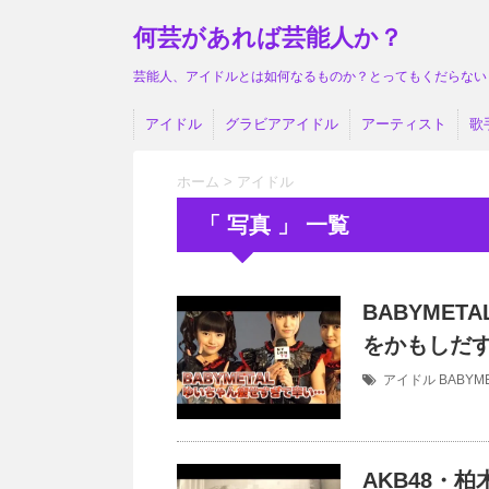
何芸があれば芸能人か？
芸能人、アイドルとは如何なるものか？とってもくだらない
アイドル
グラビアアイドル
アーティスト
歌
ホーム
>
アイドル
「 写真 」 一覧
BABYME
をかもしだ
アイドル
BABYM
AKB48・