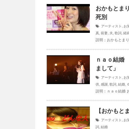
おかもとまり
死別
アーティスト
,
お
真
,
前妻
,
夫
,
歌詞
,
経
説明；おかもとまり
ｎａｏ結婚
まして」
アーティスト
,
お
供
,
感謝
,
歌詞
,
結婚
,
説明：ｎａｏ結婚 
【おかもとま
アーティスト
,
お
詞
,
結婚