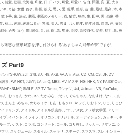
い
,
前髪
,
動画
,
北海道
,
印象
,
口
,
口パク
,
可愛
,
可愛い
,
告白
,
問題
,
変
,
夏
,
大き
アキ
,
奇跡
,
女優
,
好き
,
影響
,
彼氏
,
思い
,
愛
,
握手
,
整形
,
昔
,
曲
,
最後
,
最高
,
本
,
本
,
歌下手
,
歯
,
決定
,
潮騒
,
潮騒のメモリー
,
猫
,
猫背
,
玲奈
,
生
,
田中
,
男
,
画像
,
番
笑
,
粘土
,
綾瀬
,
綾瀬はるか
,
緊張
,
美人
,
羨ましい
,
能年
,
能年玲奈
,
自虐
,
色
,
薬師
連続
,
過去
,
違う
,
間
,
関係
,
音
,
頭
,
顔
,
馬
,
馬鹿
,
高校
,
高校時代
,
髪型
,
魅力
,
鼻
,
鼻
ら迷惑な整形疑惑を押し付けられる“あまちゃん能年玲奈”ですが、 …
 Part9
ソングSHOW
,
2ch
,
2期
,
3人
,
48
,
AKB
,
AV
,
Ami
,
Aya
,
CD
,
CM
,
CS
,
DF
,
DV
,
歌謡祭
,
FW
,
HKT
,
JUMP
,
LV
,
LinQ
,
MBS
,
MV
,
Mステ
,
NG
,
NHK
,
NY
,
PASSPO☆
,
SMAP×SMAP
,
SMILE
,
SP
,
TV
,
Twitter
,
Tシャツ
,
Ust
,
Ustream
,
VS
,
YouTube
,
ゃん
,
おっさん
,
かわいい
,
たかみな
,
でかい
,
でんちゃん
,
なおすけ
,
なつ
,
にお
つ
,
まんま
,
めちゃ
,
めちゃイケ
,
もあ
,
ももクロ
,
やって
,
りおトン
,
りこ
,
りこぴ
アイドリング
,
アイドル
,
アイドル倶楽部
,
アナ
,
アメ女
,
アメ横女学園
,
アリー
イブ
,
イベント
,
イライラ
,
オリコン
,
オリジナル
,
オーディション
,
ガッキー
,
キ
ループ
,
ゲスト
,
コラボ
,
コンサート
,
コール
,
ゴリ押し
,
サッカー
,
サマソニ
,
シ
ジブリ
,
スケジュール
,
スタイル
,
スッキリ
,
ステージ
,
スマスマ
,
スレ
,
センター
,