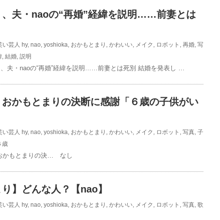
、夫・naoの“再婚”経緯を説明……前妻とは
笑い芸人
hy
,
nao
,
yoshioka
,
おかもとまり
,
かわいい
,
メイク
,
ロボット
,
再婚
,
写
緯
,
結婚
,
説明
、夫・naoの“再婚”経緯を説明……前妻とは死別 結婚を発表し …
 おかもとまりの決断に感謝「６歳の子供がい
笑い芸人
hy
,
nao
,
yoshioka
,
おかもとまり
,
かわいい
,
メイク
,
ロボット
,
写真
,
子
６歳
おかもとまりの決… なし
り】どんな人？【nao】
笑い芸人
hy
,
nao
,
yoshioka
,
おかもとまり
,
かわいい
,
メイク
,
ロボット
,
写真
,
歌