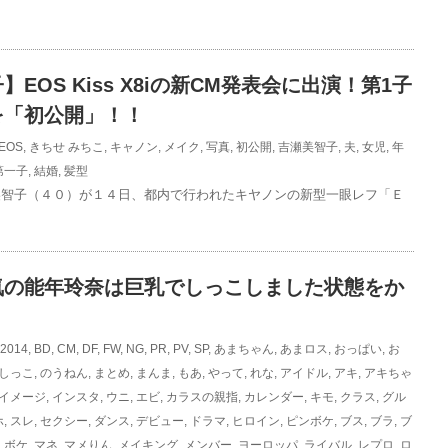
EOS Kiss X8iの新CM発表会に出演！第1子
を「初公開」！！
EOS
,
きちせ みちこ
,
キャノン
,
メイク
,
写真
,
初公開
,
吉瀬美智子
,
夫
,
女児
,
年
第一子
,
結婚
,
髪型
美智子（４０）が１４日、都内で行われたキヤノンの新型一眼レフ「Ｅ
気の能年玲奈は巨乳でしっこしました状態をか
2014
,
BD
,
CM
,
DF
,
FW
,
NG
,
PR
,
PV
,
SP
,
あまちゃん
,
あまロス
,
おっぱい
,
お
しっこ
,
のうねん
,
まとめ
,
まんま
,
もあ
,
やって
,
れな
,
アイドル
,
アキ
,
アキちゃ
イメージ
,
インスタ
,
ウニ
,
エビ
,
カラスの親指
,
カレンダー
,
キモ
,
クラス
,
グル
ホ
,
スレ
,
セクシー
,
ダンス
,
デビュー
,
ドラマ
,
ヒロイン
,
ピンボケ
,
ブス
,
ブラ
,
ブ
,
ボケ
,
マネ
,
マメりん
,
メイキング
,
メンバー
,
ヨーロッパ
,
ライバル
,
レプロ
,
ロ