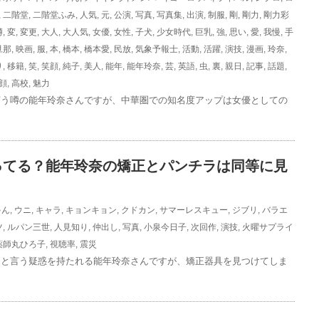
,
二階堂
,
二階堂ふみ
,
人気
,
元
,
公演
,
写真
,
写真集
,
出演
,
制服
,
剛
,
剛力
,
剛力彩
噂
,
変
,
変更
,
大人
,
大人気
,
女優
,
女性
,
子犬
,
少女時代
,
巨乳
,
強
,
思い
,
愛
,
我慢
,
手
旦那
,
映画
,
服
,
本
,
橋本
,
橋本愛
,
民放
,
気象予報士
,
活動
,
活躍
,
演技
,
漫画
,
玲奈
,
り
,
移籍
,
笑
,
笑顔
,
純子
,
美人
,
能年
,
能年玲奈
,
芸
,
英語
,
虫
,
裏
,
親日
,
記事
,
話題
,
顔
,
高校
,
魅力
言う噂の能年玲奈さんですが、中華圏での知名度アップは女優としての
ってる？能年玲奈の矯正とパンチラは同等に見
ゃん
,
ウニ
,
キャラ
,
キョンキョン
,
クドカン
,
サマーレスキュー
,
ジブリ
,
バラエ
ツ
,
ルパン三世
,
人見知り
,
仲出し
,
写真
,
小泉今日子
,
次回作
,
演技
,
火曜サプライ
薬師丸ひろ子
,
視聴率
,
震災
ると言う疑惑を持たれる能年玲奈さんですが、矯正器具を見つけてしま