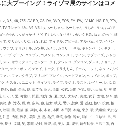
ニに大ブーイング！ライゾマ展のサインはコメ
ャン
,
3人
,
48
,
755
,
AV
,
BD
,
CS
,
DV
,
DVD
,
EOS
,
FM
,
FW
,
LV
,
MC
,
NG
,
PR
,
PTA
,
P
,
TV
,
Tシャツ
,
Ust
,
V6
,
VS
,
hy
,
あ〜ちゃん
,
あーちゃん
,
うちわ
,
うつ
,
おめで
ゆか
,
かわいい
,
がっかり
,
どうでもいい
,
なりきり
,
ぬいぐるみ
,
ねぇ
,
のっち
,
ほ
って
,
やりたい
,
りな
,
れな
,
れに
,
アイドル
,
アピール
,
アルバム
,
イブ
,
イベン
ト
,
ウチワ
,
オリジナル
,
カツ丼
,
カメラ
,
カロリー
,
キモ
,
キャンペーン
,
ギター
,
グループ
,
ゲーム
,
コスプレ
,
コメント
,
コンテスト
,
サイン
,
サプライズ
,
シャカ
ジ
,
スレ
,
セラミクロニ
,
センター
,
タイ
,
タワレコ
,
ダンコン
,
ダンス
,
チョコ
,
チ
ッター
,
テクノポップ
,
デカイ
,
トーク
,
ドラえもん
,
ドーム
,
ニット
,
ネタ
,
ハリバ
ファン
,
ファンクラブ
,
フリコピ
,
ブレイク
,
ヘッドフォン
,
ヘッドホン
,
ポップ
,
イク
,
ヤスタカ
,
ユニット
,
ライゾマ
,
ライブ
,
ラジオ
,
ラスト
,
レイヤー
,
レポ
,
ロ
,
以外
,
仮装
,
企画
,
似
,
似てる
,
個人
,
全部
,
公式
,
公開
,
写真
,
凄い
,
出演
,
初
,
初披
調
,
叩く
,
可愛
,
可愛い
,
問題
,
地方
,
変
,
夏
,
大人
,
大好き
,
失敗
,
女子
,
女性
,
好き
,
嫉
実況
,
家
,
対応
,
嵐
,
席
,
広島
,
強
,
彼女
,
彼氏
,
思い
,
想像
,
愛
,
感動
,
扱い
,
投稿
,
披
像
,
映画
,
曲
,
最後
,
服
,
期待
,
本
,
本名
,
本田
,
本田翼
,
本編
,
東京
,
歌
,
武道館
,
気にな
定
,
注意
,
活動
,
渋谷
,
溺愛
,
点
,
熱
,
熱狂
,
爆笑
,
特別
,
玲奈
,
理由
,
生
,
生放送
,
男
,
男
神
,
祭り
,
福岡
,
笑
,
素顔
,
絶対
,
練習
,
罪
,
美人
,
翼
,
能年
,
能年玲奈
,
自己主張
,
自