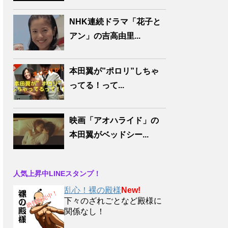
NHK連続ドラマ「花子と
アン」の吉高由里...
本田翼が”ポロリ”しちゃ
ってる！って...
映画「アオハライド」の
本田翼がベッドシー...
人気上昇中LINEスタンプ！
乱心！裸の殿様
New!
下々のざれごとなど殿様に
関係なし！