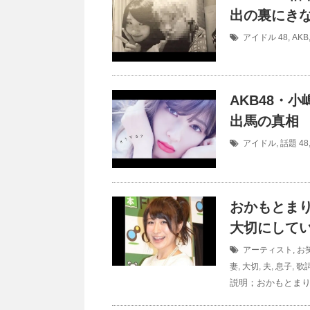
出の裏にきな
アイドル
48
,
AKB
AKB48・
出馬の真相
アイドル
,
話題
48
おかもとまり
大切にして
アーティスト
,
お
妻
,
大切
,
夫
,
息子
,
歌
説明；おかもとまり