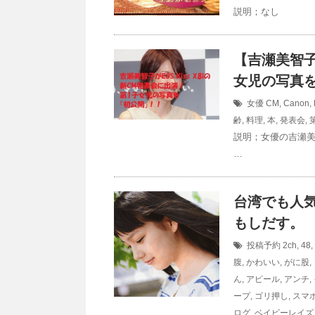
説明；なし
【吉瀬美智子】
女児の写真
女優
CM
,
Canon
,
齢
,
料理
,
本
,
発表会
,
説明；女優の吉瀬
…
台湾でも人
もしだす。
投稿予約
2ch
,
48
,
腹
,
かわいい
,
がに股
,
ん
,
アピール
,
アンチ
,
ープ
,
ゴリ押し
,
スマ
ログ
,
ベイビーレイズ