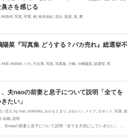
臭さを感じる
,
AKB48
,
写真
,
卒業
,
抱
,
柏木由紀
,
流出
,
脱退
,
臭
,
裏
小嶋陽菜『写真集 どうする？バカ売れ』総選挙不
,
AKB
,
AKB48
,
バカ
,
不出馬
,
写真
,
写真集
,
小嶋
,
小嶋陽菜
,
総選挙
,
馬
、夫naoの前妻と息子について説明「全てを
いきたい」
笑い芸人
hy
,
nao
,
yoshioka
,
おかもとまり
,
かわいい
,
メイク
,
ロボット
,
写真
,
前
詞
,
結婚
,
説明
、夫naoの前妻と息子について説明「全てを大切にしていきたい」 …