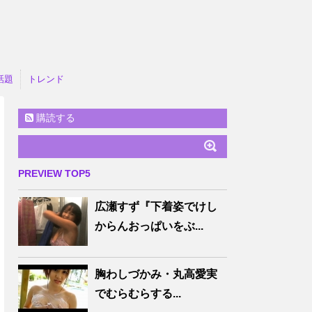
話題
トレンド
購読する
PREVIEW TOP5
広瀬すず『下着姿でけし
からんおっぱいをぶ...
胸わしづかみ・丸高愛実
でむらむらする...