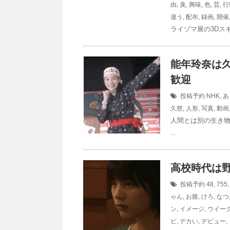
由
,
臭
,
興味
,
色
,
芸
,
行
違う
,
配布
,
録画
,
開催
ライゾマ展の3Dス
能年玲奈は
歓迎
投稿予約
NHK
,
あ
久慈
,
人形
,
写真
,
動画
人間とは別の生き
…
高校時代は野
投稿予約
48
,
755
ゃん
,
お腹
,
けろ
,
なつ
ン
,
イメージ
,
ウイー
ビ
,
デカい
,
デビュー
,