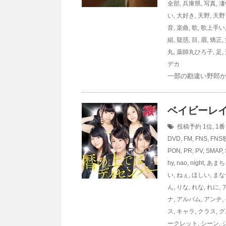
全部
,
兵庫県
,
写真
,
凄
い
,
大好き
,
天野
,
天野
音
,
楽曲
,
歌
,
歌上手い
組
,
疑惑
,
目
,
眉
,
矯正
,
丸
,
薬師丸ひろ子
,
足
,
デカ
一部の勘違い野郎か
ベイビーレイズ
投稿予約
1位
,
1番
DVD
,
FM
,
FNS
,
FNS
PON
,
PR
,
PV
,
SMAP
,
hy
,
nao
,
night
,
あまち
い
,
ねぇ
,
ほしい
,
まな
ん
,
りな
,
れな
,
れに
,
ナ
,
アルバム
,
アンチ
,
ス
,
キャラ
,
クラス
,
グ
ークレット
,
シーン
,