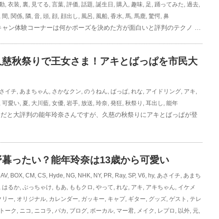
動
,
衣装
,
裏
,
見てる
,
言葉
,
評価
,
話題
,
誕生日
,
購入
,
趣味
,
足
,
踊ってみた
,
過去
,
,
間
,
関係
,
隣
,
音
,
頭
,
顔
,
顔出し
,
風呂
,
風船
,
香水
,
馬
,
馬鹿
,
驚愕
,
鼻
キャン体験コーナーは何かポーズを決めた方が面白いと評判のテクノ …
久慈秋祭りで王女さま！アキとばっぱを市民大
さイチ
,
あまちゃん
,
さかなクン
,
のうねん
,
ばっぱ
,
れな
,
アイドリング
,
アキ
,
,
可愛い
,
夏
,
大川藍
,
女優
,
岩手
,
放送
,
玲奈
,
発狂
,
秋祭り
,
耳出し
,
能年
物だと大評判の能年玲奈さんですが、久慈の秋祭りにアキとばっぱが登
暮ったい？能年玲奈は13歳から可愛い
,
AV
,
BOX
,
CM
,
CS
,
Hyde
,
NG
,
NHK
,
NY
,
PR
,
Ray
,
SP
,
V6
,
hy
,
あさイチ
,
あまち
,
はるか
,
ぶっちゃけ
,
もあ
,
ももクロ
,
やって
,
れな
,
アキ
,
アキちゃん
,
イケメ
クリー
,
オリジナル
,
カレンダー
,
ガッキー
,
キャプ
,
ギター
,
グッズ
,
ゲスト
,
テレ
トーク
,
ニコ
,
ニコラ
,
バカ
,
ブログ
,
ボーカル
,
マー君
,
メイク
,
レプロ
,
以外
,
元
,