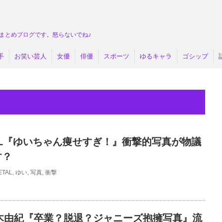
まとめブログです。怒らないでね♪
手
お笑い芸人
女優
俳優
スポーツ
ゆるキャラ
ゴシップ
TAL『ゆいちゃん痩せすぎ！』衝撃的写真が物議
す？
ETAL
,
ゆい
,
写真
,
衝撃
柏木由紀『卒業？脱退？ジャニーズ抱擁写真』流