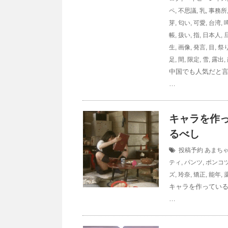
ペ
,
不思議
,
乳
,
事務所
芽
,
匂い
,
可愛
,
台湾
,
帳
,
扱い
,
指
,
日本人
,
生
,
画像
,
発言
,
目
,
祭
足
,
間
,
限定
,
雪
,
露出
,
中国でも人気だと
…
キャラを作
るべし
投稿予約
あまち
ティ
,
パンツ
,
ポンコ
ズ
,
玲奈
,
矯正
,
能年
,
キャラを作ってい
…