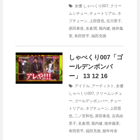
女優
しゃべくり007
,
クリー
ムシチュー
,
チュートリアル
,
ネ
プチューン
,
上田晋也
,
北川景子
,
原田泰造
,
名倉潤
,
堀内健
,
徳井義
実
,
有田哲平
,
福田充徳
しゃべくり007「ゴ
ールデンボンバ
ー」 13 12 16
アイドル
,
アーティスト
,
女優
しゃべくり007
,
クリームシチュ
ー
,
ゴールデンボンバー
,
チュー
トリアル
,
ネプチューン
,
上田晋
也
,
二ノ宮和也
,
原田泰造
,
吉高由
里子
,
名倉潤
,
堀内健
,
徳井義実
,
有田哲平
,
福田充徳
,
能年玲奈