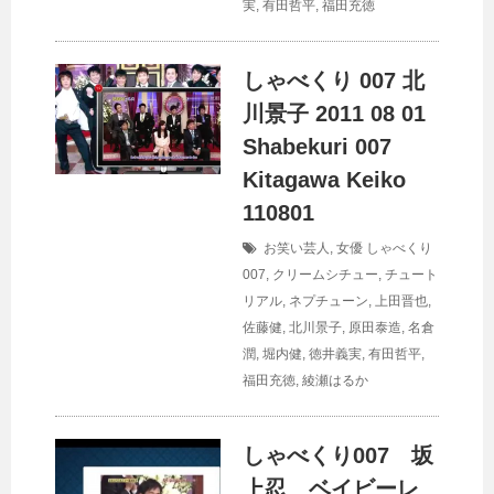
実
,
有田哲平
,
福田充徳
しゃべくり 007 北
川景子 2011 08 01
Shabekuri 007
Kitagawa Keiko
110801
お笑い芸人
,
女優
しゃべくり
007
,
クリームシチュー
,
チュート
リアル
,
ネプチューン
,
上田晋也
,
佐藤健
,
北川景子
,
原田泰造
,
名倉
潤
,
堀内健
,
徳井義実
,
有田哲平
,
福田充徳
,
綾瀬はるか
しゃべくり007 坂
上忍 ベイビーレ