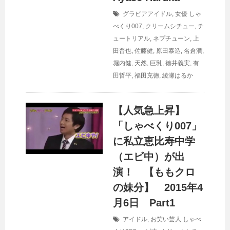
グラビアアイドル
,
女優
しゃ
べくり007
,
クリームシチュー
,
チ
ュートリアル
,
ネプチューン
,
上
田晋也
,
佐藤健
,
原田泰造
,
名倉潤
,
堀内健
,
天然
,
巨乳
,
徳井義実
,
有
田哲平
,
福田充徳
,
綾瀬はるか
【人気急上昇】
「しゃべくり007」
に私立恵比寿中学
（エビ中）が出
演！ 【ももクロ
の妹分】 2015年4
月6日 Part1
アイドル
,
お笑い芸人
しゃべ