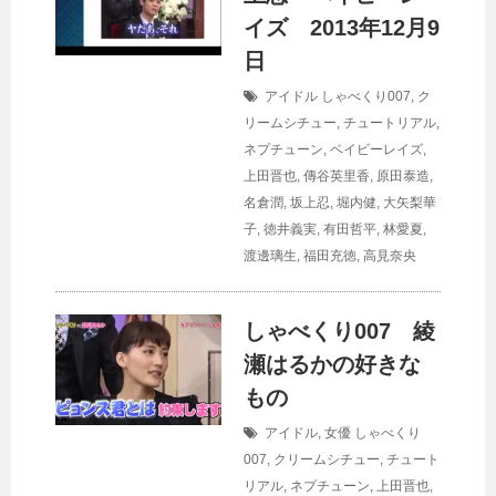
イズ 2013年12月9
日
アイドル
しゃべくり007
,
ク
リームシチュー
,
チュートリアル
,
ネプチューン
,
ベイビーレイズ
,
上田晋也
,
傳谷英里香
,
原田泰造
,
名倉潤
,
坂上忍
,
堀内健
,
大矢梨華
子
,
徳井義実
,
有田哲平
,
林愛夏
,
渡邊璃生
,
福田充徳
,
高見奈央
しゃべくり007 綾
瀬はるかの好きな
もの
アイドル
,
女優
しゃべくり
007
,
クリームシチュー
,
チュート
リアル
,
ネプチューン
,
上田晋也
,