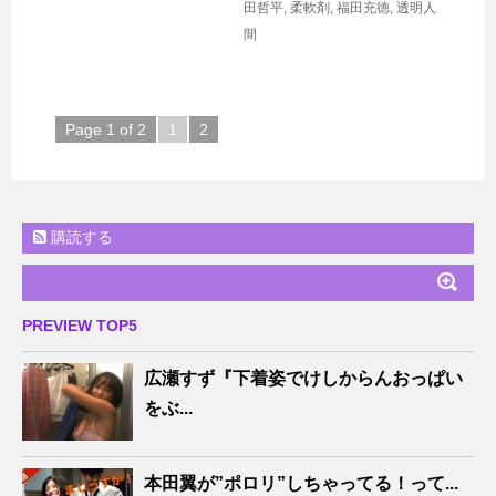
田哲平
,
柔軟剤
,
福田充徳
,
透明人
間
Page 1 of 2
1
2
購読する
PREVIEW TOP5
広瀬すず『下着姿でけしからんおっぱい
をぶ...
本田翼が”ポロリ”しちゃってる！って...