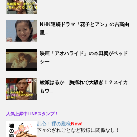
NHK連続ドラマ「花子とアン」の吉高由
里...
映画「アオハライド」の本田翼がベッド
シー...
綾瀬はるか 胸揺れで大騒ぎ！？スイカ
もウ...
人気上昇中LINEスタンプ！
乱心！裸の殿様
New!
下々のざれごとなど殿様に関係なし！