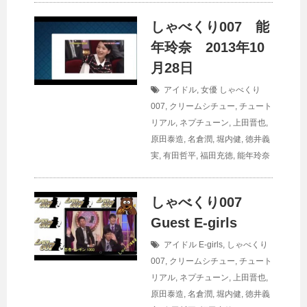
しゃべくり007 能
年玲奈 2013年10
月28日
アイドル
,
女優
しゃべくり
007
,
クリームシチュー
,
チュート
リアル
,
ネプチューン
,
上田晋也
,
原田泰造
,
名倉潤
,
堀内健
,
徳井義
実
,
有田哲平
,
福田充徳
,
能年玲奈
しゃべくり007
Guest E-girls
アイドル
E-girls
,
しゃべくり
007
,
クリームシチュー
,
チュート
リアル
,
ネプチューン
,
上田晋也
,
原田泰造
,
名倉潤
,
堀内健
,
徳井義