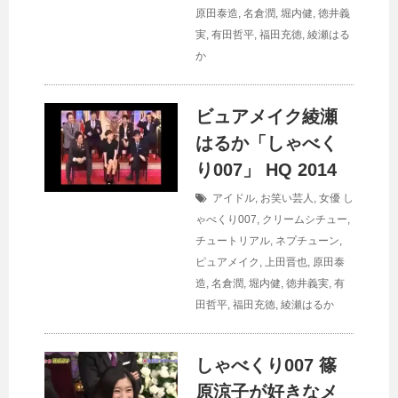
原田泰造
,
名倉潤
,
堀内健
,
徳井義
実
,
有田哲平
,
福田充徳
,
綾瀬はる
か
ビュアメイク綾瀬
はるか「しゃべく
り007」 HQ 2014
アイドル
,
お笑い芸人
,
女優
し
ゃべくり007
,
クリームシチュー
,
チュートリアル
,
ネプチューン
,
ピュアメイク
,
上田晋也
,
原田泰
造
,
名倉潤
,
堀内健
,
徳井義実
,
有
田哲平
,
福田充徳
,
綾瀬はるか
しゃべくり007 篠
原涼子が好きなメ