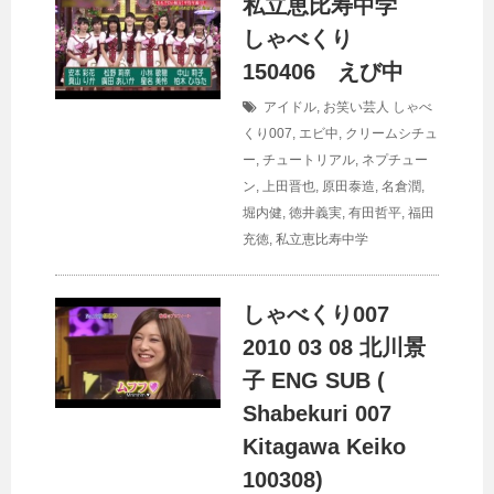
私立恵比寿中学
しゃべくり
150406 えび中
アイドル
,
お笑い芸人
しゃべ
くり007
,
エビ中
,
クリームシチュ
ー
,
チュートリアル
,
ネプチュー
ン
,
上田晋也
,
原田泰造
,
名倉潤
,
堀内健
,
徳井義実
,
有田哲平
,
福田
充徳
,
私立恵比寿中学
しゃべくり007
2010 03 08 北川景
子 ENG SUB (
Shabekuri 007
Kitagawa Keiko
100308)