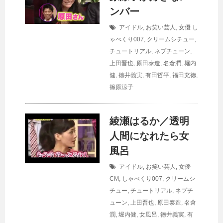
ンバー
アイドル
,
お笑い芸人
,
女優
し
ゃべくり007
,
クリームシチュー
,
チュートリアル
,
ネプチューン
,
上田晋也
,
原田泰造
,
名倉潤
,
堀内
健
,
徳井義実
,
有田哲平
,
福田充徳
,
篠原涼子
綾瀬はるか／透明
人間になれたら女
風呂
アイドル
,
お笑い芸人
,
女優
CM
,
しゃべくり007
,
クリームシ
チュー
,
チュートリアル
,
ネプチ
ューン
,
上田晋也
,
原田泰造
,
名倉
潤
,
堀内健
,
女風呂
,
徳井義実
,
有