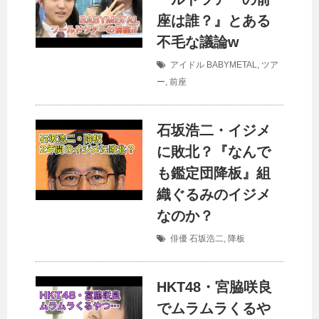
座は誰？』とある
不毛な議論w
アイドル
BABYMETAL
,
ツア
ー
,
前座
石坂浩二・イジメ
に敗北？『なんで
も鑑定団降板』組
織ぐるみのイジメ
なのか？
俳優
石坂浩二
,
降板
HKT48・宮脇咲良
でムラムラくるや