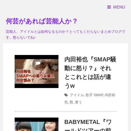
MENU
何芸があれば芸能人か？
芸能人、アイドルとは如何なるものか？とってもくだらないまとめブログで
す。怒らないでね♪
内田裕也『SMAP騒
動に怒り？』それ
とこれとは話が違
うw
アイドル
,
歌手
SMAP
,
内田裕
也
,
怒
,
違う
BABYMETAL『ワ
ールドツアーの前