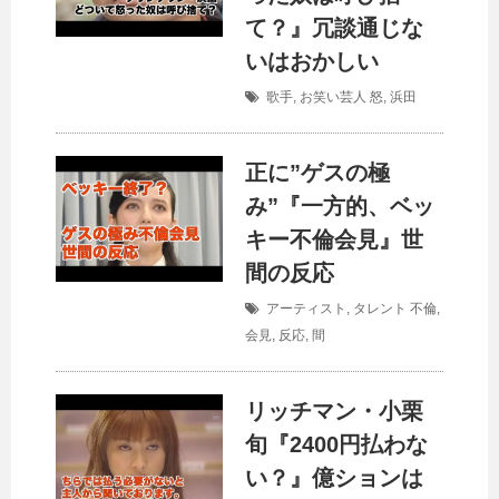
て？』冗談通じな
いはおかしい
歌手
,
お笑い芸人
怒
,
浜田
正に”ゲスの極
み”『一方的、ベッ
キー不倫会見』世
間の反応
アーティスト
,
タレント
不倫
,
会見
,
反応
,
間
リッチマン・小栗
旬『2400円払わな
い？』億ションは