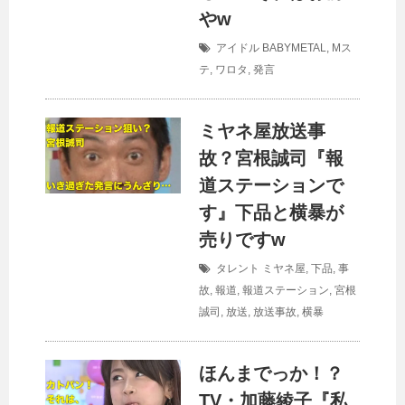
やw
アイドル
BABYMETAL
,
Mス
テ
,
ワロタ
,
発言
ミヤネ屋放送事
故？宮根誠司『報
道ステーションで
す』下品と横暴が
売りですw
タレント
ミヤネ屋
,
下品
,
事
故
,
報道
,
報道ステーション
,
宮根
誠司
,
放送
,
放送事故
,
横暴
ほんまでっか！？
TV・加藤綾子『私