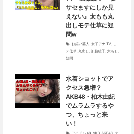
サセますにしか見
えない』太もも丸
出しモテ仕草に疑
問w
お笑い芸人
,
女子アナ
TV
,
モ
テ仕草
,
丸出し
,
加藤綾子
,
太もも
,
疑問
水着ショットでア
クセス急増？
AKB48・柏木由紀
でムラムラするや
つ、ちょっと来
い！
アイドル
48
,
AKB
,
AKB48
,
ク