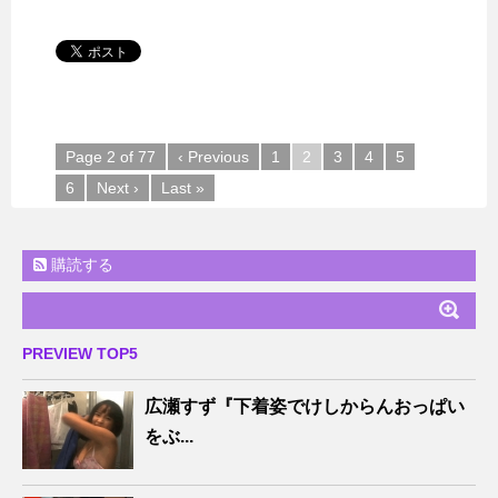
Page 2 of 77
‹ Previous
1
2
3
4
5
6
Next ›
Last »
購読する
PREVIEW TOP5
広瀬すず『下着姿でけしからんおっぱい
をぶ...