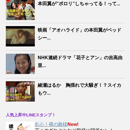
本田翼が”ポロリ”しちゃってる！って...
映画「アオハライド」の本田翼がベッド
シー...
NHK連続ドラマ「花子とアン」の吉高由
里...
綾瀬はるか 胸揺れで大騒ぎ！？スイカ
もウ...
人気上昇中LINEスタンプ！
乱心！裸の殿様
New!