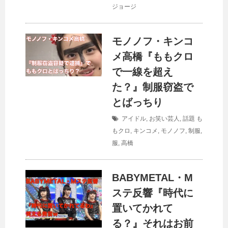
ジョージ
モノノフ・キンコ
メ高橋『ももクロ
で一線を超え
た？』制服窃盗で
とばっちり
アイドル
,
お笑い芸人
,
話題
も
もクロ
,
キンコメ
,
モノノフ
,
制服
,
服
,
高橋
BABYMETAL・M
ステ反響『時代に
置いてかれて
る？』それはお前