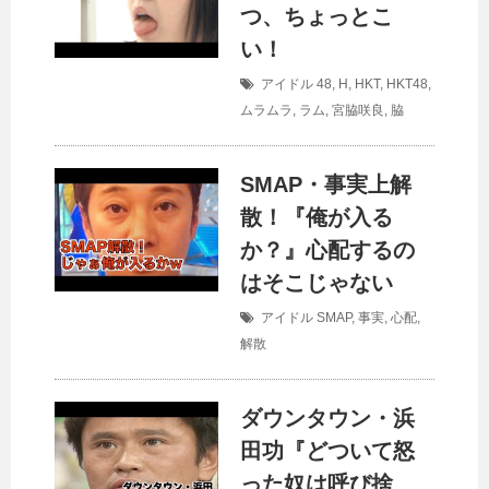
つ、ちょっとこ
い！
アイドル
48
,
H
,
HKT
,
HKT48
,
ムラムラ
,
ラム
,
宮脇咲良
,
脇
SMAP・事実上解
散！『俺が入る
か？』心配するの
はそこじゃない
アイドル
SMAP
,
事実
,
心配
,
解散
ダウンタウン・浜
田功『どついて怒
った奴は呼び捨