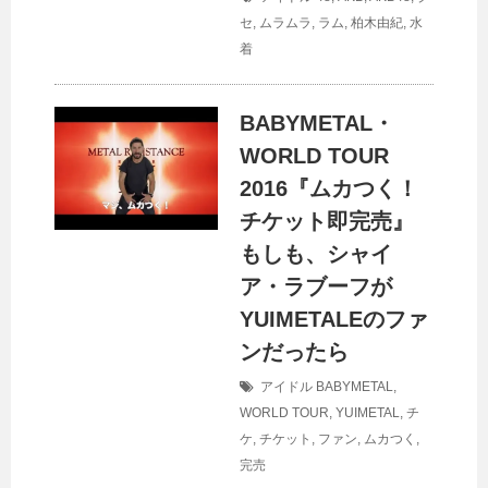
セ
,
ムラムラ
,
ラム
,
柏木由紀
,
水
着
BABYMETAL・
WORLD TOUR
2016『ムカつく！
チケット即完売』
もしも、シャイ
ア・ラブーフが
YUIMETALEのファ
ンだったら
アイドル
BABYMETAL
,
WORLD TOUR
,
YUIMETAL
,
チ
ケ
,
チケット
,
ファン
,
ムカつく
,
完売