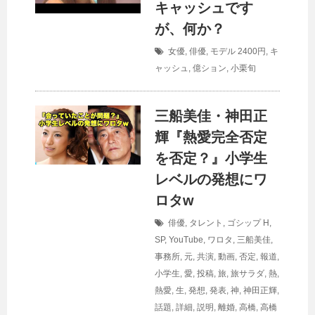
キャッシュです
が、何か？
女優
,
俳優
,
モデル
2400円
,
キ
ャッシュ
,
億ション
,
小栗旬
三船美佳・神田正
輝『熱愛完全否定
を否定？』小学生
レベルの発想にワ
ロタw
俳優
,
タレント
,
ゴシップ
H
,
SP
,
YouTube
,
ワロタ
,
三船美佳
,
事務所
,
元
,
共演
,
動画
,
否定
,
報道
,
小学生
,
愛
,
投稿
,
旅
,
旅サラダ
,
熱
,
熱愛
,
生
,
発想
,
発表
,
神
,
神田正輝
,
話題
,
詳細
,
説明
,
離婚
,
高橋
,
高橋