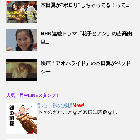
本田翼が”ポロリ”しちゃってる！って...
NHK連続ドラマ「花子とアン」の吉高由
里...
映画「アオハライド」の本田翼がベッド
シー...
人気上昇中LINEスタンプ！
乱心！裸の殿様
New!
下々のざれごとなど殿様に関係なし！