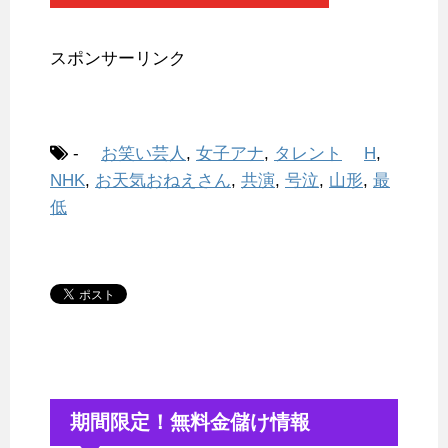
スポンサーリンク
-
お笑い芸人
,
女子アナ
,
タレント
H
,
NHK
,
お天気おねえさん
,
共演
,
号泣
,
山形
,
最
低
期間限定！無料金儲け情報