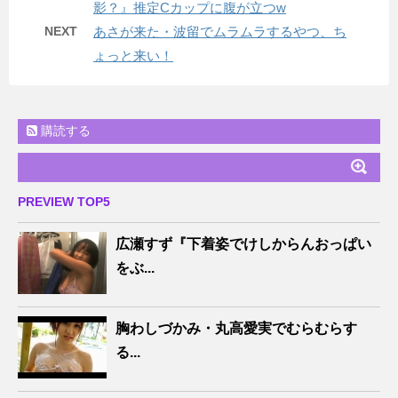
影？』推定Cカップに腹が立つw
NEXT
あさが来た・波留でムラムラするやつ、ち
ょっと来い！
購読する
PREVIEW TOP5
広瀬すず『下着姿でけしからんおっぱい
をぶ...
胸わしづかみ・丸高愛実でむらむらす
る...