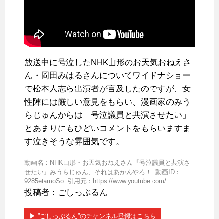
放送中に号泣したNHK山形のお天気おねえさ
ん・岡田みはるさんについてワイドナショー
で松本人志ら出演者が言及したのですが、女
性陣には厳しい意見をもらい、漫画家のみう
らじゅんからは「号泣議員と共演させたい」
とあまりにもひどいコメントをもらいますま
す泣きそうな雰囲気です。
動画名：NHK山形・お天気おねえさん『号泣議員と共演さ
せたい』みうらじゅん、それはあかんやろ！ 動画ID：
9285etamoSo 引用元：https://www.youtube.com/
投稿者：ごしっぷるん
▶︎ ”ごしっぷるん”のチャンネル登録はこちら