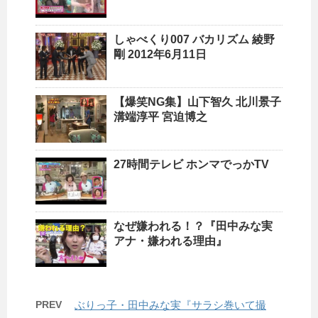
しゃべくり007 バカリズム 綾野
剛 2012年6月11日
【爆笑NG集】山下智久 北川景子
溝端淳平 宮迫博之
27時間テレビ ホンマでっかTV
なぜ嫌われる！？『田中みな実
アナ・嫌われる理由』
PREV
ぶりっ子・田中みな実『サラシ巻いて撮