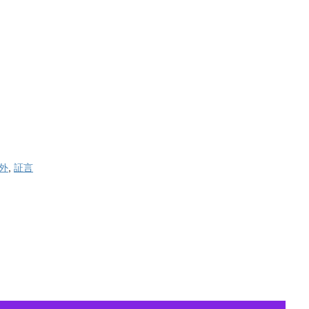
外
,
証言