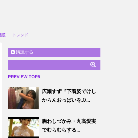
話題
トレンド
購読する
PREVIEW TOP5
広瀬すず『下着姿でけし
からんおっぱいをぶ...
胸わしづかみ・丸高愛実
でむらむらする...