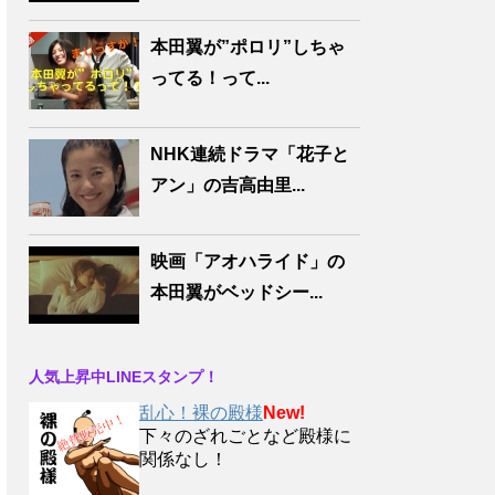
本田翼が”ポロリ”しちゃ
ってる！って...
NHK連続ドラマ「花子と
アン」の吉高由里...
映画「アオハライド」の
本田翼がベッドシー...
人気上昇中LINEスタンプ！
乱心！裸の殿様
New!
下々のざれごとなど殿様に
関係なし！