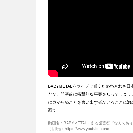
BABYMETALをライブで叩くためわざわ
だが、開演前に衝撃的な事実を知ってしまう。
に良からぬことを言い出す者がいることに激
画で
動画名：BABYMETAL・ある証言⑤『なんておぞ
引用元：https://www.youtube.com/