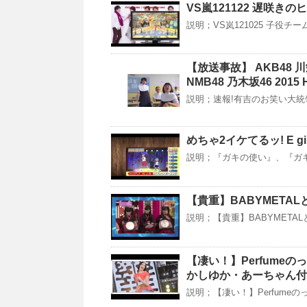
VS嵐121122 遅咲き
説明；VS岚121025 子役チーム / V
【放送事故】 AKB48 
NMB48 乃木坂46 2015 
説明；速報!有吉のお笑い大統領選挙
めちゃ2イケてるッ! E gir
説明；『ガキの使い』、『ガ
【貴重】BABYMETALと
説明；【貴重】BABYMETAL
【凄い！】Perfume
かしゆか・あーちゃん付
説明；【凄い！】Perfume