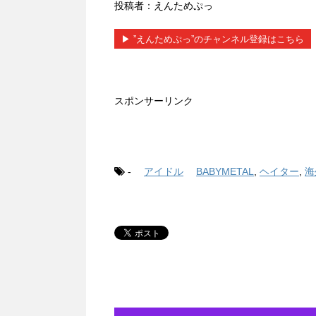
投稿者：えんためぷっ
▶︎ ”えんためぷっ”のチャンネル登録はこちら
スポンサーリンク
-
アイドル
BABYMETAL
,
ヘイター
,
海