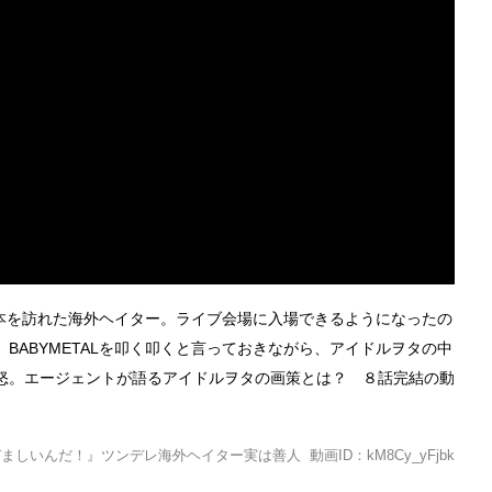
ざ日本を訪れた海外ヘイター。ライブ会場に入場できるようになったの
BABYMETALを叩く叩くと言っておきながら、アイドルヲタの中
怒。エージェントが語るアイドルヲタの画策とは？ ８話完結の動
ましいんだ！』ツンデレ海外ヘイター実は善人 動画ID：kM8Cy_yFjbk