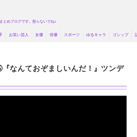
まとめブログです。怒らないでね♪
手
お笑い芸人
女優
俳優
スポーツ
ゆるキャラ
ゴシップ
⑤『なんておぞましいんだ！』ツンデ