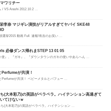
のヒマワリチー
S Arashi 2012.10.2 …
川栄李奈 マジギレ演技がリアルすぎてヤバイ SKE48
HD
2015 動画 Full. 速報!有吉のお笑い …
ls 必修ダンス帰れまSTEP 13 01 05
キ使』、『ガキ』、『ダウンタウンのガキの使いやあらへん …
Perfumeが共演！
とPerfumeが共演！ ベビーメタルとパフュー …
のっち(大本彩乃)の英語がペラペラ。ハイテンション高過ぎて
いてけないｗ
のっち(大本彩乃)の英語がペラペラ。ハイテンション …