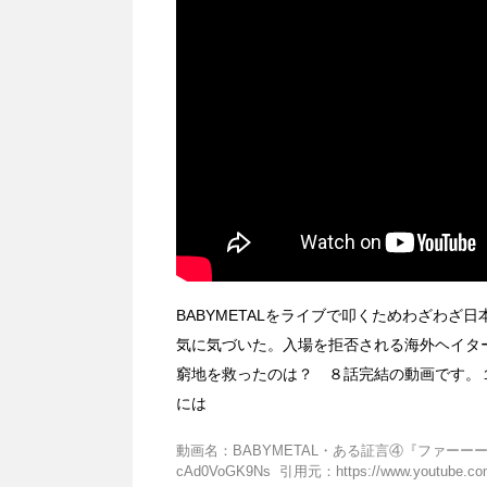
BABYMETALをライブで叩くためわざわ
気に気づいた。入場を拒否される海外ヘイター
窮地を救ったのは？ ８話完結の動画です。
には
動画名：BABYMETAL・ある証言④『ファーー
cAd0VoGK9Ns 引用元：https://www.youtube.co