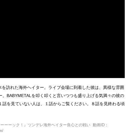
ざ日本を訪れた海外ヘイター。ライブ会場に到着した彼は、異様な雰囲
。BABYMETALを叩く叩くと言いつつも盛り上げる気満々の彼の
１話を見ていない人は、１話からご覧ください。８話を見終わる頃
ーーーーック！』ツンデレ海外ヘイター良心との戦い 動画ID：
m/