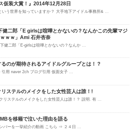
仮装大賞！』2014年12月28日
いう世界を知っていますか？ 大手地下アイドル事務所& …
山下健二郎「E girlsは喧嘩とかないの？なんかこの先輩マジ
ｗｗｗ」Ami 石井杏奈
下健二郎「E-girlsは喧嘩とかないの？なんか …
するのが期待されるアイドルグループとは！？
用 naver 2ch ブログ引用 仮面女子 …
クリステルのメイクをした女性芸人は誰！!
クリステルのメイクをした女性芸人は誰！？ 説明. 有 …
NMBを移籍で泣いた理由を語る
人のメンバーを一挙紹介の動画 こちら ⇒ ２４日 …