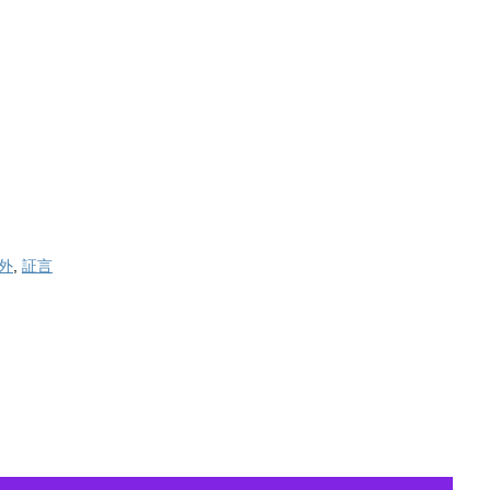
外
,
証言