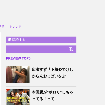
話題
トレンド
購読する
PREVIEW TOP5
広瀬すず『下着姿でけし
からんおっぱいをぶ...
本田翼が”ポロリ”しちゃ
ってる！って...