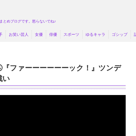
まとめブログです。怒らないでね♪
手
お笑い芸人
女優
俳優
スポーツ
ゆるキャラ
ゴシップ
言④『ファーーーーーーック！』ツンデ
戦い