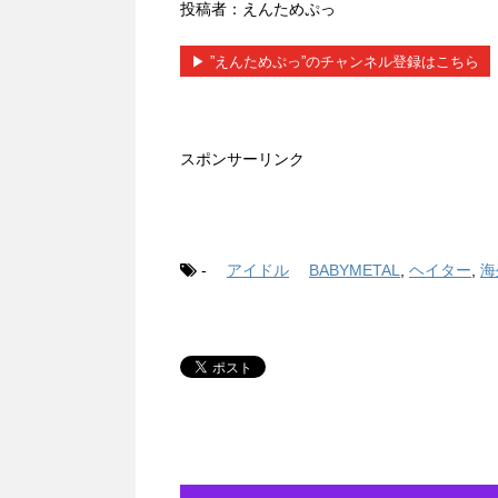
投稿者：えんためぷっ
▶︎ ”えんためぷっ”のチャンネル登録はこちら
スポンサーリンク
-
アイドル
BABYMETAL
,
ヘイター
,
海