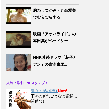
胸わしづかみ・丸高愛実
でむらむらする...
映画「アオハライド」の
本田翼がベッドシー...
NHK連続ドラマ「花子と
アン」の吉高由里...
人気上昇中LINEスタンプ！
乱心！裸の殿様
New!
下々のざれごとなど殿様に
関係なし！