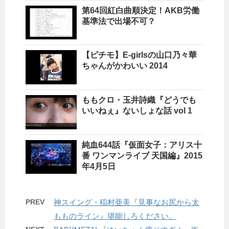
第64回紅白曲順決定！AKB労働
基準法で出場不可？
【ピチモ】E-girlsの山口乃々華
ちゃんがかわいい 2014
ももクロ・玉井詩織『どうでも
いいねぇ』ないしょな話 vol 1
純血644話『仮面女子：アリス十
番 ワンマンライブ 天国編』2015
年4月5日
PREV
神スイング・稲村亜美『見事なお尻から太
もものライン』堪能しろください。