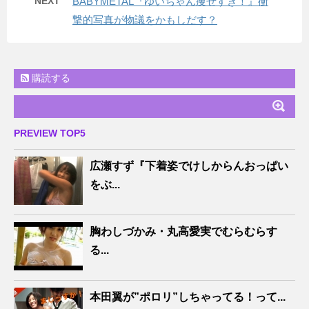
NEXT
BABYMETAL『ゆいちゃん痩せすぎ！』衝
撃的写真が物議をかもしだす？
購読する
PREVIEW TOP5
広瀬すず『下着姿でけしからんおっぱい
をぶ...
胸わしづかみ・丸高愛実でむらむらす
る...
本田翼が”ポロリ”しちゃってる！って...