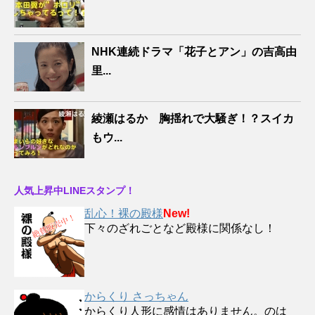
NHK連続ドラマ「花子とアン」の吉高由
里...
綾瀬はるか 胸揺れで大騒ぎ！？スイカ
もウ...
人気上昇中LINEスタンプ！
乱心！裸の殿様
New!
下々のざれごとなど殿様に関係なし！
からくり さっちゃん
からくり人形に感情はありません。のは