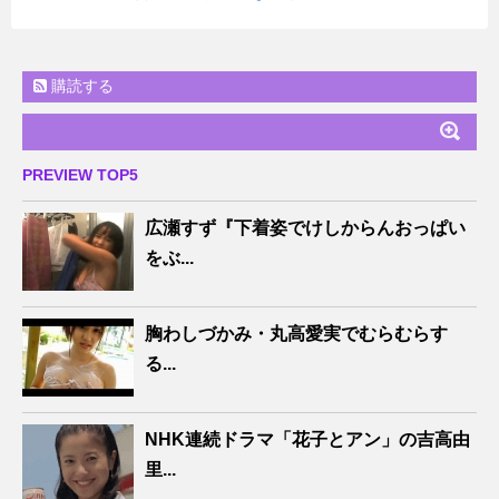
購読する
PREVIEW TOP5
広瀬すず『下着姿でけしからんおっぱい
をぶ...
胸わしづかみ・丸高愛実でむらむらす
る...
NHK連続ドラマ「花子とアン」の吉高由
里...