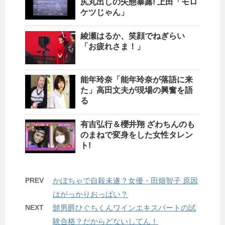
尻丸出しの失態暴露! 上田「モロ
ケツじゃん」
綾瀬はるか、笑顔でねぎらい
「お疲れさま！」
能年玲奈「能年玲奈が落語に来
た」高田文夫が現場の興奮を語
る
有吉弘行＆櫻井翔 ざわちんのも
のまねで変身をした女性タレン
ト!
PREV
かぼちゃで自殺未遂？女優・田畑智子 原因
はがっかりおっぱい？
NEXT
髭男爵ひぐちくんワインエキスパートの試
験合格？だからどないしてん！