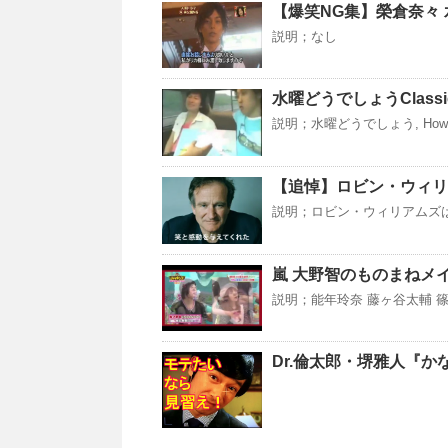
【爆笑NG集】榮倉奈々 
説明；なし
水曜どうでしょうClass
説明；水曜どうでしょう, How Do 
【追悼】ロビン・ウィリ
説明；ロビン・ウィリアムズ
嵐 大野智のものまねメ
説明；能年玲奈 藤ヶ谷太輔 篠
Dr.倫太郎・堺雅人『