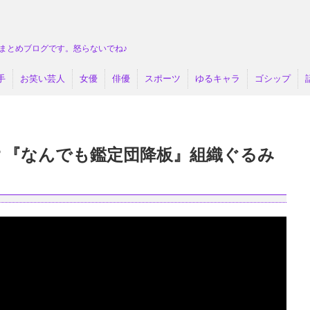
まとめブログです。怒らないでね♪
手
お笑い芸人
女優
俳優
スポーツ
ゆるキャラ
ゴシップ
？『なんでも鑑定団降板』組織ぐるみ