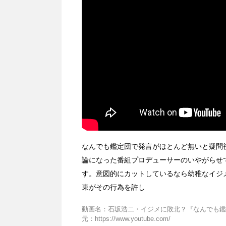
なんでも鑑定団で発言がほとんど無いと疑問
論になった番組プロデューサーのいやがらせ
す。意図的にカットしているなら幼稚なイジ
東がその行為を許し
動画名：石坂浩二・イジメに敗北？『なんでも鑑定団
元：https://www.youtube.com/