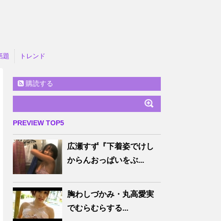
話題
トレンド
購読する
PREVIEW TOP5
広瀬すず『下着姿でけし
からんおっぱいをぶ...
胸わしづかみ・丸高愛実
でむらむらする...