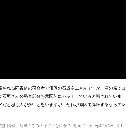
視される同番組の司会者で俳優の石坂浩二さんですが、酒の席で口
で石坂さんの発言部分を意図的にカットしていると噂されていま
メだと思う人が多いと思いますが、それが原因で降板するならテレ
降板』組織ぐるみのイジメなのか？ 動画ID：kluEg4OMNEI 引用