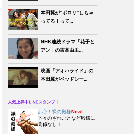
本田翼が”ポロリ”しちゃ
ってる！って...
NHK連続ドラマ「花子と
アン」の吉高由里...
映画「アオハライド」の
本田翼がベッドシー...
人気上昇中LINEスタンプ！
乱心！裸の殿様
New!
下々のざれごとなど殿様に
関係なし！