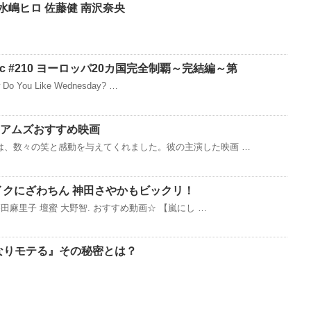
水嶋ヒロ 佐藤健 南沢奈央
ic #210 ヨーロッパ20カ国完全制覇～完結編～第
You Like Wednesday? …
アムズおすすめ映画
は、数々の笑と感動を与えてくれました。彼の主演した映画 …
イクにざわちん 神田さやかもビックリ！
田麻里子 壇蜜 大野智. おすすめ動画☆ 【嵐にし …
かなりモテる』その秘密とは？