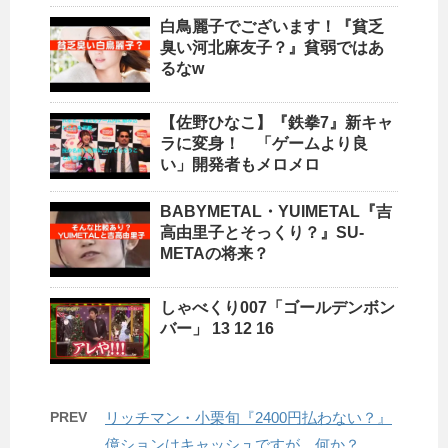
白鳥麗子でございます！『貧乏
臭い河北麻友子？』貧弱ではあ
るなw
【佐野ひなこ】『鉄拳7』新キャ
ラに変身！ 「ゲームより良
い」開発者もメロメロ
BABYMETAL・YUIMETAL『吉
高由里子とそっくり？』SU-
METAの将来？
しゃべくり007「ゴールデンボン
バー」 13 12 16
PREV
リッチマン・小栗旬『2400円払わない？』
億ションはキャッシュですが、何か？