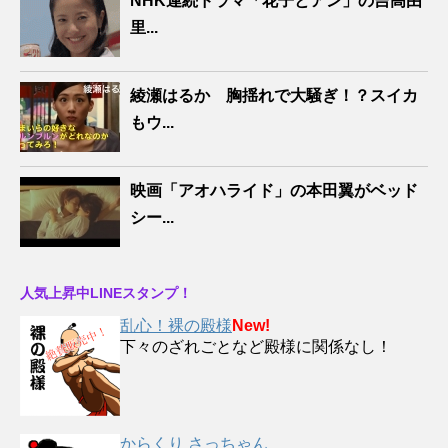
NHK連続ドラマ「花子とアン」の吉高由
里...
綾瀬はるか 胸揺れで大騒ぎ！？スイカ
もウ...
映画「アオハライド」の本田翼がベッド
シー...
人気上昇中LINEスタンプ！
乱心！裸の殿様
New!
下々のざれごとなど殿様に関係なし！
からくり さっちゃん