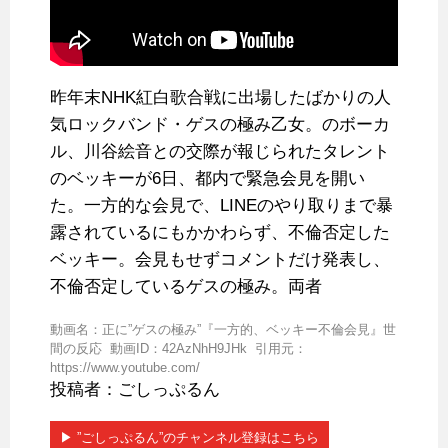
昨年末NHK紅白歌合戦に出場したばかりの人
気ロックバンド・ゲスの極み乙女。のボーカ
ル、川谷絵音との交際が報じられたタレント
のベッキーが6日、都内で緊急会見を開い
た。一方的な会見で、LINEのやり取りまで暴
露されているにもかかわらず、不倫否定した
ベッキー。会見もせずコメントだけ発表し、
不倫否定しているゲスの極み。両者
動画名：正に”ゲスの極み”『一方的、ベッキー不倫会見』世
間の反応 動画ID：42AzNhH9JHk 引用元：
https://www.youtube.com/
投稿者：ごしっぷるん
▶︎ ”ごしっぷるん”のチャンネル登録はこちら