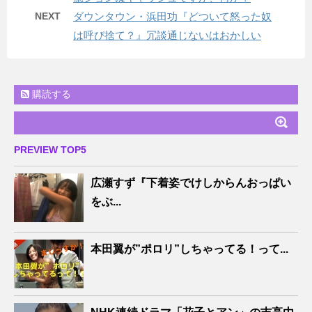
NEXT
ダウンタウン・浜田功『どついて怒った奴
は呼び捨て？』冗談通じないはおかしい
購読する
PREVIEW TOP5
広瀬すず『下着姿でけしからんおっぱい
をぶ...
本田翼が”ポロリ”しちゃってる！って...