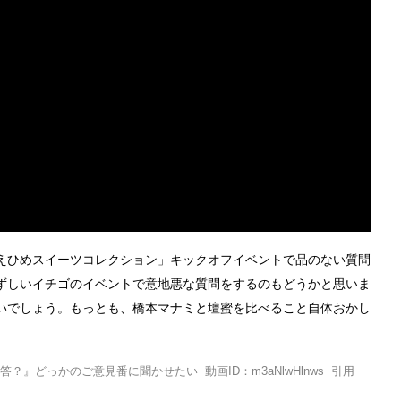
えひめスイーツコレクション」キックオフイベントで品のない質問
ずしいイチゴのイベントで意地悪な質問をするのもどうかと思いま
いでしょう。もっとも、橋本マナミと壇蜜を比べること自体おかし
どっかのご意見番に聞かせたい 動画ID：m3aNlwHlnws 引用