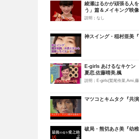
綾瀬はるかが頑張る人を
う」篇＆メイキング映像
説明；なし
神スイング・稲村亜美
E-girls あけるなキケ
夏恋,佐藤晴美,楓
説明；E-girls(鷲尾伶菜,Am
マツコとキムタク『共演
破局・熊切あさ美『幼稚