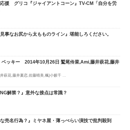
応援 グリコ『ジャイアントコーン』TV-CM「自分を労
『見事なお尻から太もものライン』堪能しろください。
ン ベッキー 2014年10月26日 鷲尾伶菜,Ami,藤井萩花,藤井
i,藤井萩花,藤井夏恋,佐藤晴美,楓)小籔千 …
NG解禁？』意外な接点は常識？
な売名行為？』ミヤネ屋・薄っぺらい演技で批判殺到