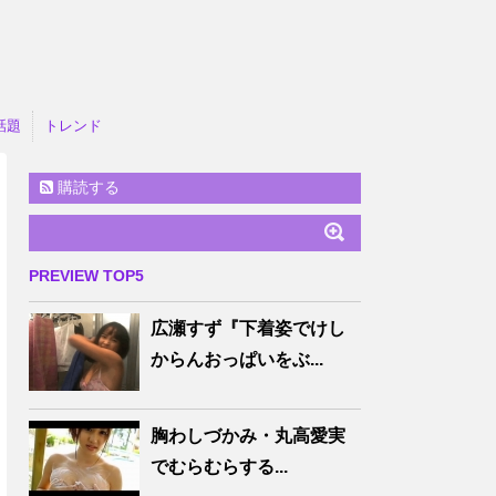
話題
トレンド
購読する
PREVIEW TOP5
広瀬すず『下着姿でけし
からんおっぱいをぶ...
胸わしづかみ・丸高愛実
でむらむらする...