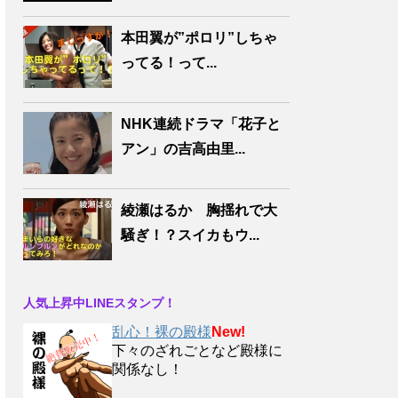
本田翼が”ポロリ”しちゃ
ってる！って...
NHK連続ドラマ「花子と
アン」の吉高由里...
綾瀬はるか 胸揺れで大
騒ぎ！？スイカもウ...
人気上昇中LINEスタンプ！
乱心！裸の殿様
New!
下々のざれごとなど殿様に
関係なし！