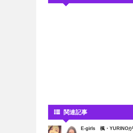
関連記事
E-girls 楓・YURI