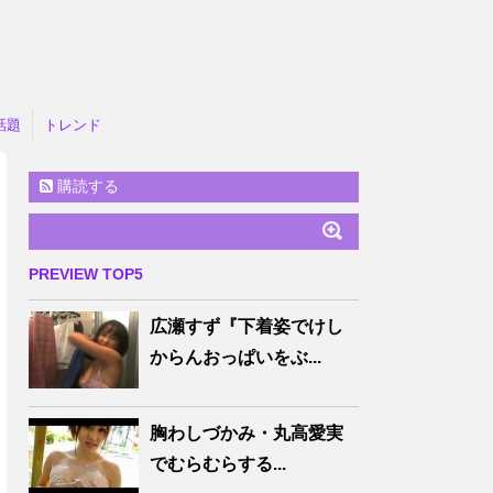
話題
トレンド
購読する
PREVIEW TOP5
広瀬すず『下着姿でけし
からんおっぱいをぶ...
胸わしづかみ・丸高愛実
でむらむらする...