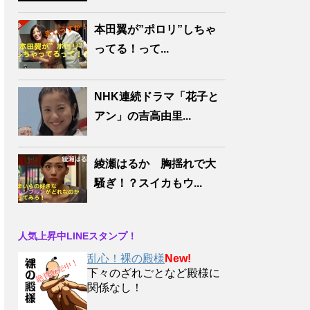
本田翼が”ポロリ”しちゃ
ってる！って...
NHK連続ドラマ「花子と
アン」の吉高由里...
綾瀬はるか 胸揺れで大
騒ぎ！？スイカもウ...
人気上昇中LINEスタンプ！
乱心！裸の殿様
New!
下々のざれごとなど殿様に
関係なし！