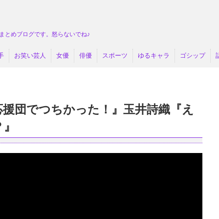
まとめブログです。怒らないでね♪
手
お笑い芸人
女優
俳優
スポーツ
ゆるキャラ
ゴシップ
応援団でつちかった！』玉井詩織『え
？』