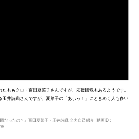
れたももクロ・百田夏菜子さんですが、応援団魂もあるようです。
る玉井詩織さんですが、夏菜子の「あぃっ！」にときめく人も多い
だったの？』百田夏菜子・玉井詩織 全力自己紹介 動画ID：
m/