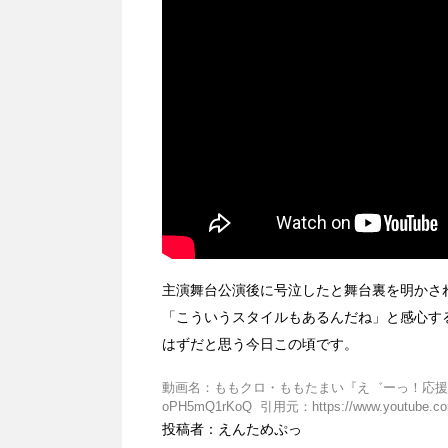
主演舞台公演後に号泣したと舞台裏を明かさ
「こういうスタイルもあるんだね」と感心す
はずだと思う今日この頃です。
動画名：ももクロ・ももたまい『え゛ーっ！応援団
oPH5mQ1rKoQ 引用元：https://www.youtube.co
投稿者：えんためぷっ