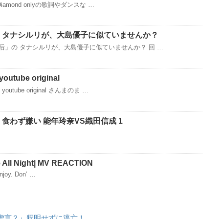
Diamond onlyの歌詞やダンスな …
 タナシルリが、大島優子に似ていませんか？
后」の タナシルリが、大島優子に似ていませんか？ 回 …
tube original
utube original さんまのま …
食わず嫌い 能年玲奈VS織田信成 1
e All Night| MV REACTION
joy. Don’ …
虚言？』釈明せずに逃亡！