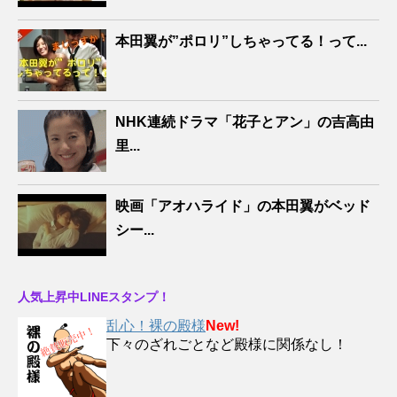
本田翼が”ポロリ”しちゃってる！って...
NHK連続ドラマ「花子とアン」の吉高由
里...
映画「アオハライド」の本田翼がベッド
シー...
人気上昇中LINEスタンプ！
乱心！裸の殿様
New!
下々のざれごとなど殿様に関係なし！