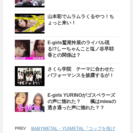
山本彩でムラムラくるやつ！ち
ょっと来い！
E-girls鷲尾怜菜のライバル現
る!?しーちゃんこと塩ノ谷早耶
香との関係は？
さくら学院 テーマに合わせた
パフォーマンスを披露するが！
E-girls YURINOがゴスペラーズ
の声に惚れた？ 楓はmiwaの
透き通った声に惚れた？？
PREV
BABYMETAL・YUIMETAL『コップを投げ