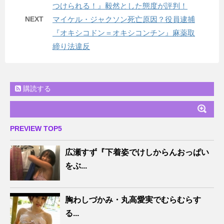
つけられる！』毅然とした態度が評判！
NEXT
マイケル・ジャクソン死亡原因？役員逮捕
『オキシコドン＝オキシコンチン』麻薬取
締り法違反
購読する
PREVIEW TOP5
広瀬すず『下着姿でけしからんおっぱい
をぶ...
胸わしづかみ・丸高愛実でむらむらす
る...